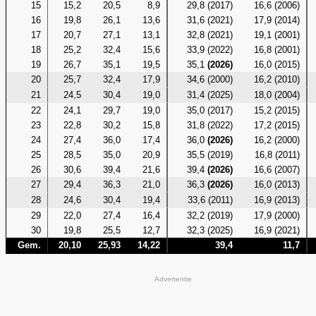
15
15,2
20,5
8,9
29,8 (2017)
16,6 (2006)
16
19,8
26,1
13,6
31,6 (2021)
17,9 (2014)
17
20,7
27,1
13,1
32,8 (2021)
19,1 (2001)
18
25,2
32,4
15,6
33,9 (2022)
16,8 (2001)
19
26,7
35,1
19,5
35,1
(2026)
16,0 (2015)
20
25,7
32,4
17,9
34,6 (2000)
16,2 (2010)
21
24,5
30,4
19,0
31,4 (2025)
18,0 (2004)
22
24,1
29,7
19,0
35,0 (2017)
15,2 (2015)
23
22,8
30,2
15,8
31,8 (2022)
17,2 (2015)
24
27,4
36,0
17,4
36,0
(2026)
16,2 (2000)
25
28,5
35,0
20,9
35,5 (2019)
16,8 (2011)
26
30,6
39,4
21,6
39,4
(2026)
16,6 (2007)
27
29,4
36,3
21,0
36,3
(2026)
16,0 (2013)
28
24,6
30,4
19,4
33,6 (2011)
16,9 (2013)
29
22,0
27,4
16,4
32,2 (2019)
17,9 (2000)
30
19,8
25,5
12,7
32,3 (2025)
16,9 (2021)
Gem.
20,10
25,93
14,22
39,4
11,7
Advertentie