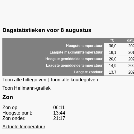
Dagstatistieken voor 8 augustus
°C
dat
36,0
20
Hoogste temperatuur
18,1
20
Laagste maximumtemperatuur
26,0
20
Hoogste gemiddelde temperatuur
14,9
20
Laagste gemiddelde temperatuur
13,7
20
Langste zonduur
Toon alle hittegolven
|
Toon alle koudegolven
Toon Hellmann-grafiek
Zon
Zon op:
06:11
Hoogste punt:
13:44
Zon onder:
21:17
Actuele temperatuur