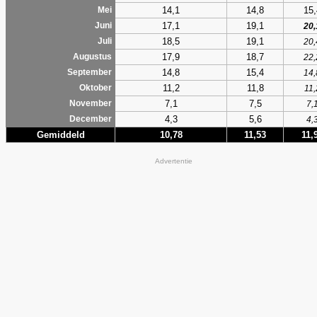
14,1
14,8
15,
Mei
17,1
19,1
Juni
20,
18,5
19,1
Juli
20,
17,9
18,7
Augustus
22,
14,8
15,4
September
14,
11,2
11,8
Oktober
11,
7,1
7,5
November
7,
4,3
5,6
December
4,
Gemiddeld
10,78
11,53
11,
Advertentie