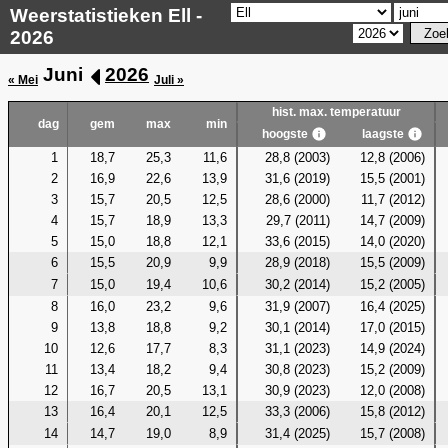
Weerstatistieken Ell -
2026
Juni
2026
« Mei
Juli »
hist. max. temperatuur
dag
gem
max
min
hoogste
laagste
1
18,7
25,3
11,6
28,8 (2003)
12,8 (2006)
2
16,9
22,6
13,9
31,6 (2019)
15,5 (2001)
3
15,7
20,5
12,5
28,6 (2000)
11,7 (2012)
4
15,7
18,9
13,3
29,7 (2011)
14,7 (2009)
5
15,0
18,8
12,1
33,6 (2015)
14,0 (2020)
6
15,5
20,9
9,9
28,9 (2018)
15,5 (2009)
7
15,0
19,4
10,6
30,2 (2014)
15,2 (2005)
8
16,0
23,2
9,6
31,9 (2007)
16,4 (2025)
9
13,8
18,8
9,2
30,1 (2014)
17,0 (2015)
10
12,6
17,7
8,3
31,1 (2023)
14,9 (2024)
11
13,4
18,2
9,4
30,8 (2023)
15,2 (2009)
12
16,7
20,5
13,1
30,9 (2023)
12,0 (2008)
13
16,4
20,1
12,5
33,3 (2006)
15,8 (2012)
14
14,7
19,0
8,9
31,4 (2025)
15,7 (2008)