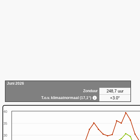
Juni 2026
248,7 uur
Zonduur
+3.0°
T.o.v. klimaatnormaal (17,1°)
40
35
30