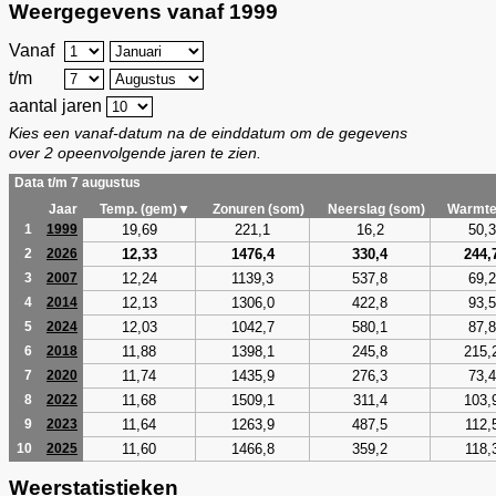
Weergegevens vanaf 1999
Vanaf
t/m
aantal jaren
Kies een vanaf-datum na de einddatum om de gegevens
over 2 opeenvolgende jaren te zien.
Data t/m 7 augustus
Jaar
Temp. (gem)▼
Zonuren (som)
Neerslag (som)
Warmte
19,69
221,1
16,2
50,3
1
1999
12,33
1476,4
330,4
244,
2
2026
12,24
1139,3
537,8
69,2
3
2007
12,13
1306,0
422,8
93,5
4
2014
12,03
1042,7
580,1
87,8
5
2024
11,88
1398,1
245,8
215,
6
2018
11,74
1435,9
276,3
73,4
7
2020
11,68
1509,1
311,4
103,
8
2022
11,64
1263,9
487,5
112,
9
2023
11,60
1466,8
359,2
118,
10
2025
Weerstatistieken