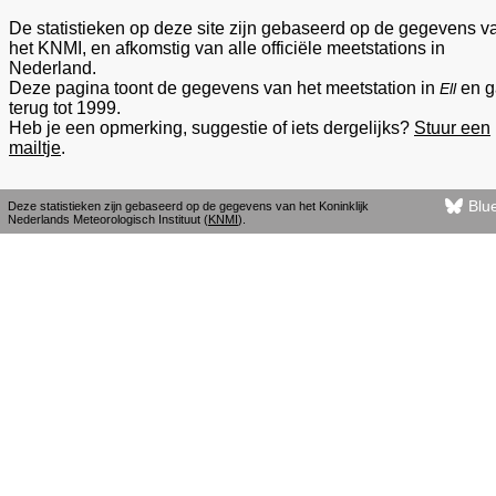
De statistieken op deze site zijn gebaseerd op de gegevens v
het KNMI, en afkomstig van alle officiële meetstations in
Nederland.
Deze pagina toont de gegevens van het meetstation in
en g
Ell
terug tot 1999.
Heb je een opmerking, suggestie of iets dergelijks?
Stuur een
mailtje
.
Blu
Deze statistieken zijn gebaseerd op de gegevens van het Koninklijk
Nederlands Meteorologisch Instituut (
KNMI
).