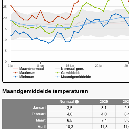
25
20
0
15
10
5
0
1 jun
8 jun
15 jun
22 jun
29 
Maandnormaal
Normaal gem.
Maximum
Gemiddelde
Minimum
Maandgemiddelde
Maandgemiddelde temperaturen
Normaal
2025
202
3,5
3,1
2,
Januari
4,0
4,0
6,
Februari
6,5
7,4
8,
Maart
10,3
11,8
11,
April