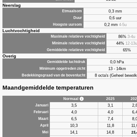
Neerslag
0,3 mm
Etmaalsom
0,6 uur
Duur
0,2 mm
4-5u
Hoogste uursom
Luchtvochtigheid
86%
3-4u
Maximale relatieve vochtigheid
44%
12-13
Minimale relatieve vochtigheid
65%
Gemiddelde relatieve vochtigheid
Overig
0,0 hPa
Gemiddelde luchtdruk
13 - 14km
Minimum opgetreden zicht
8 octa's (Geheel bewolk
Bedekkingsgraad van de bovenlucht
Maandgemiddelde temperaturen
Normaal
2025
202
3,5
3,1
2,
Januari
4,0
4,0
6,
Februari
6,5
7,4
8,
Maart
10,3
11,8
11,
April
14,1
14,8
Mei
15,