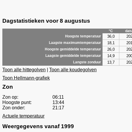
Dagstatistieken voor 8 augustus
°C
dat
36,0
20
Hoogste temperatuur
18,1
20
Laagste maximumtemperatuur
26,0
20
Hoogste gemiddelde temperatuur
14,9
20
Laagste gemiddelde temperatuur
13,7
20
Langste zonduur
Toon alle hittegolven
|
Toon alle koudegolven
Toon Hellmann-grafiek
Zon
Zon op:
06:11
Hoogste punt:
13:44
Zon onder:
21:17
Actuele temperatuur
Weergegevens vanaf 1999