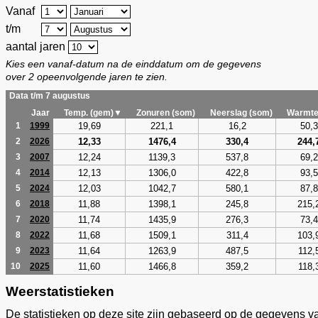
Vanaf
t/m
aantal jaren
Kies een vanaf-datum na de einddatum om de gegevens
over 2 opeenvolgende jaren te zien.
Data t/m 7 augustus
Jaar
Temp. (gem)▼
Zonuren (som)
Neerslag (som)
Warmte
19,69
221,1
16,2
50,3
1
1999
12,33
1476,4
330,4
244,
2
2026
12,24
1139,3
537,8
69,2
3
2007
12,13
1306,0
422,8
93,5
4
2014
12,03
1042,7
580,1
87,8
5
2024
11,88
1398,1
245,8
215,
6
2018
11,74
1435,9
276,3
73,4
7
2020
11,68
1509,1
311,4
103,
8
2022
11,64
1263,9
487,5
112,
9
2023
11,60
1466,8
359,2
118,
10
2025
Weerstatistieken
De statistieken op deze site zijn gebaseerd op de gegevens v