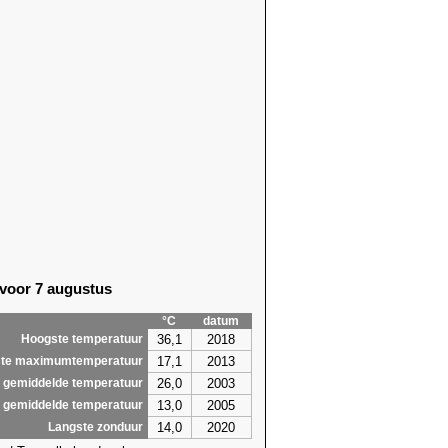
 voor 7 augustus
°C
datum
36,1
2018
Hoogste temperatuur
17,1
2013
te maximumtemperatuur
26,0
2003
 gemiddelde temperatuur
13,0
2005
 gemiddelde temperatuur
14,0
2020
Langste zonduur