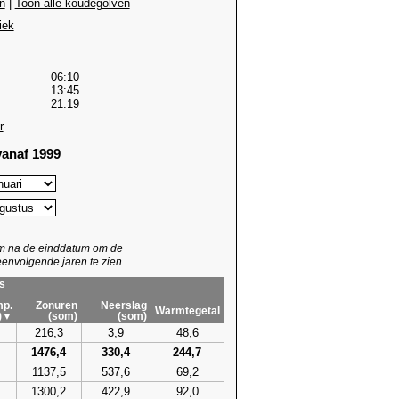
n
|
Toon alle koudegolven
iek
06:10
13:45
21:19
r
anaf 1999
um na de einddatum om de
envolgende jaren te zien.
s
p.
Zonuren
Neerslag
Warmtegetal
)▼
(som)
(som)
216,3
3,9
48,6
1476,4
330,4
244,7
1137,5
537,6
69,2
1300,2
422,9
92,0