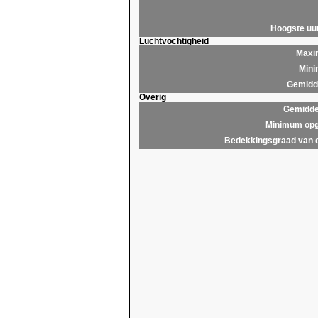
Hoogste u
Luchtvochtigheid
Maxim
Mini
Gemidde
Overig
Gemidde
Minimum opg
Bedekkingsgraad van 