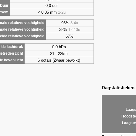
0,0 uur
Duur
< 0,05 mm
1-2u
ursom
95%
3-4u
ale relatieve vochtigheid
38%
12-13u
male relatieve vochtigheid
67%
lde relatieve vochtigheid
0,0 hPa
lde luchtdruk
21 - 22km
etreden zicht
6 octa's (Zwaar bewolkt)
de bovenlucht
Dagstatistieken
Laags
Hoogste
Laagste