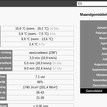
Maandgemiddeld
Januar
15,6 °C (norm.: 19,1 °C)
14-15u
Februar
3,9
°C (norm.: 7,5 °C)
4-5u
Maar
9,9
°C (norm.: 13,6 °C)
Apri
2,4
°C
6-7u
Me
westzuidwest (238°)
richting
Jun
3,0 m/s (10,8 km/u)
snelheid
Jul
5,0 m/s (18,0 km/u)
15-16u
snelheid
Augustu
9,0 m/s (32,4 km/u)
12-13u
te stoot
Septembe
Oktobe
7,1 uur
Duur
Novembe
46%
lijk
Decembe
1740 J/cm² (201,4 W/m²)
aling
Gemiddeld
05:43
n op
21:28
nder
< 0,05 mm
lsom