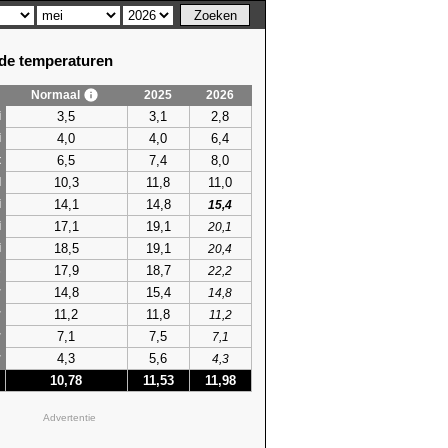
e temperaturen
Normaal
2025
2026
3,5
3,1
2,8
i
4,0
4,0
6,4
i
6,5
7,4
8,0
t
10,3
11,8
11,0
l
14,1
14,8
i
15,4
17,1
19,1
i
20,1
18,5
19,1
i
20,4
17,9
18,7
s
22,2
14,8
15,4
r
14,8
11,2
11,8
r
11,2
7,1
7,5
r
7,1
4,3
5,6
r
4,3
10,78
11,53
11,98
Advertentie