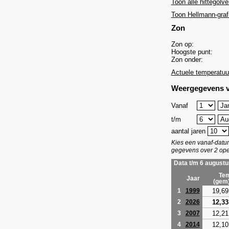
Toon alle hittegolve
Toon Hellmann-graf
Zon
Zon op:
Hoogste punt:
Zon onder:
Actuele temperatuu
Weergegevens v
Vanaf
t/m
aantal jaren
Kies een vanaf-dat
gegevens over 2 ope
Data t/m 6 augustu
Tem
Jaar
(gem
19,69
1
1999
12,33
2
2026
12,21
3
2007
12,10
4
2014