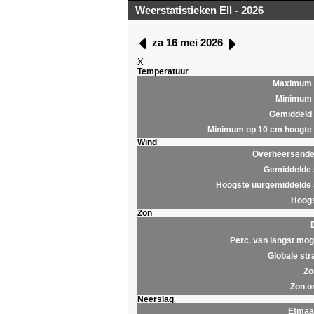
Weerstatistieken Ell - 2026
za 16 mei 2026
X
Temperatuur
Maximum
Minimum
Gemiddeld
Minimum op 10 cm hoogte
Wind
Overheersende 
Gemiddelde 
Hoogste uurgemiddelde 
Hoogs
Zon
Perc. van langst moge
Globale str
Zo
Zon o
Neerslag
Etmaa