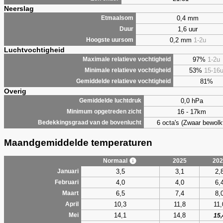
Neerslag
0,4 mm
Etmaalsom
1,6 uur
Duur
0,2 mm
1-2u
Hoogste uursom
Luchtvochtigheid
97%
1-2u
Maximale relatieve vochtigheid
53%
15-16
Minimale relatieve vochtigheid
81%
Gemiddelde relatieve vochtigheid
Overig
0,0 hPa
Gemiddelde luchtdruk
16 - 17km
Minimum opgetreden zicht
6 octa's (Zwaar bewolk
Bedekkingsgraad van de bovenlucht
Maandgemiddelde temperaturen
Normaal
2025
202
3,5
3,1
2,
Januari
4,0
4,0
6,
Februari
6,5
7,4
8,
Maart
10,3
11,8
11,
April
14,1
14,8
Mei
15,