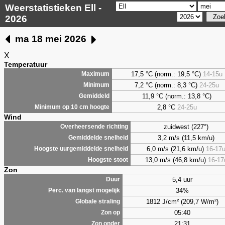
Weerstatistieken Ell -
2026
ma 18 mei 2026
X
Temperatuur
17,5 °C (norm.: 19,5 °C)
14-15u
Maximum
7,2
°C (norm.: 8,3 °C)
24-25u
Minimum
11,9 °C (norm.: 13,8 °C)
Gemiddeld
2,8
°C
24-25u
Minimum op 10 cm hoogte
Wind
zuidwest (227°)
Overheersende richting
3,2 m/s (11,5 km/u)
Gemiddelde snelheid
6,0 m/s (21,6 km/u)
16-17
Hoogste uurgemiddelde snelheid
13,0 m/s (46,8 km/u)
16-17
Hoogste stoot
Zon
5,4 uur
Duur
34%
Perc. van langst mogelijk
1812 J/cm² (209,7 W/m²)
Globale straling
05:40
Zon op
21:31
Zon onder