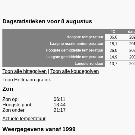
Dagstatistieken voor 8 augustus
°C
dat
36,0
20
Hoogste temperatuur
18,1
20
Laagste maximumtemperatuur
26,0
20
Hoogste gemiddelde temperatuur
14,9
20
Laagste gemiddelde temperatuur
13,7
20
Langste zonduur
Toon alle hittegolven
|
Toon alle koudegolven
Toon Hellmann-grafiek
Zon
Zon op:
06:11
Hoogste punt:
13:44
Zon onder:
21:17
Actuele temperatuur
Weergegevens vanaf 1999