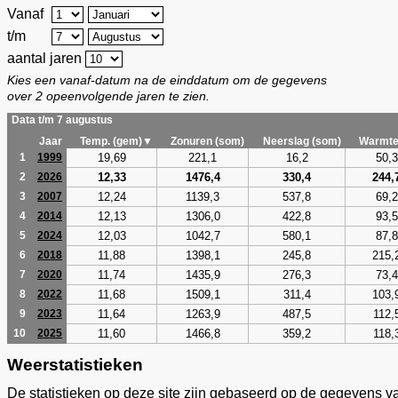
Vanaf
t/m
aantal jaren
Kies een vanaf-datum na de einddatum om de gegevens
over 2 opeenvolgende jaren te zien.
Data t/m 7 augustus
Jaar
Temp. (gem)▼
Zonuren (som)
Neerslag (som)
Warmte
19,69
221,1
16,2
50,3
1
1999
12,33
1476,4
330,4
244,
2
2026
12,24
1139,3
537,8
69,2
3
2007
12,13
1306,0
422,8
93,5
4
2014
12,03
1042,7
580,1
87,8
5
2024
11,88
1398,1
245,8
215,
6
2018
11,74
1435,9
276,3
73,4
7
2020
11,68
1509,1
311,4
103,
8
2022
11,64
1263,9
487,5
112,
9
2023
11,60
1466,8
359,2
118,
10
2025
Weerstatistieken
De statistieken op deze site zijn gebaseerd op de gegevens v