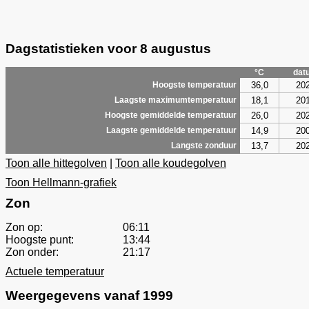
Dagstatistieken voor 8 augustus
°C
dat
36,0
20
Hoogste temperatuur
18,1
20
Laagste maximumtemperatuur
26,0
20
Hoogste gemiddelde temperatuur
14,9
20
Laagste gemiddelde temperatuur
13,7
20
Langste zonduur
Toon alle hittegolven
|
Toon alle koudegolven
Toon Hellmann-grafiek
Zon
Zon op:
06:11
Hoogste punt:
13:44
Zon onder:
21:17
Actuele temperatuur
Weergegevens vanaf 1999