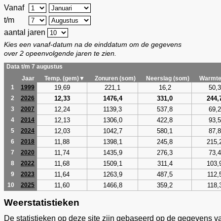
Vanaf
t/m
aantal jaren
Kies een vanaf-datum na de einddatum om de gegevens
over 2 opeenvolgende jaren te zien.
Data t/m 7 augustus
Jaar
Temp. (gem)▼
Zonuren (som)
Neerslag (som)
Warmte
19,69
221,1
16,2
50,3
1
1999
12,33
1476,4
331,0
244,
2
2026
12,24
1139,3
537,8
69,2
3
2007
12,13
1306,0
422,8
93,5
4
2014
12,03
1042,7
580,1
87,8
5
2024
11,88
1398,1
245,8
215,
6
2018
11,74
1435,9
276,3
73,4
7
2020
11,68
1509,1
311,4
103,
8
2022
11,64
1263,9
487,5
112,
9
2023
11,60
1466,8
359,2
118,
10
2025
Weerstatistieken
De statistieken op deze site zijn gebaseerd op de gegevens v