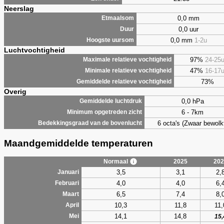
Neerslag
0,0 mm
Etmaalsom
0,0 uur
Duur
0,0 mm
1-2u
Hoogste uursom
Luchtvochtigheid
97%
24-25
Maximale relatieve vochtigheid
47%
16-17
Minimale relatieve vochtigheid
73%
Gemiddelde relatieve vochtigheid
Overig
0,0 hPa
Gemiddelde luchtdruk
6 - 7km
Minimum opgetreden zicht
6 octa's (Zwaar bewolk
Bedekkingsgraad van de bovenlucht
Maandgemiddelde temperaturen
Normaal
2025
202
3,5
3,1
2,
Januari
4,0
4,0
6,
Februari
6,5
7,4
8,
Maart
10,3
11,8
11,
April
14,1
14,8
Mei
15,