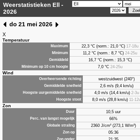
Weerstatistieken Ell -
2026
do 21 mei 2026
X
Temperatuur
22,3 °C (norm.: 21,0 °C)
17-18u
Maximum
11,2 °C (norm.: 8,7 °C)
24-25u
Minimum
16,7 °C (norm.: 15,3 °C)
Gemiddeld
7,0
°C
24-25u
Minimum op 10 cm hoogte
Wind
westzuidwest (240°)
Overheersende richting
2,6 m/s (9,4 km/u)
Gemiddelde snelheid
4,0 m/s (14,4 km/u)
2-3u
Hoogste uurgemiddelde snelheid
8,0 m/s (28,8 km/u)
11-12
Hoogste stoot
Zon
10,5 uur
Duur
66%
Perc. van langst mogelijk
2360 J/cm² (273,1 W/m²)
Globale straling
05:36
Zon op
21:35
Zon onder