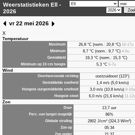
Weerstatistieken Ell -
2026
vr 22 mei 2026
X
Temperatuur
26,8 °C (norm.: 20,8 °C)
16-17u
Maximum
8,7
°C (norm.: 9,7 °C)
4-5u
Minimum
19,3 °C (norm.: 15,3 °C)
Gemiddeld
5,3
°C
6-7u
Minimum op 10 cm hoogte
Wind
oostzuidoost (123°)
Overheersende richting
1,4 m/s (5,0 km/u)
Gemiddelde snelheid
3,0 m/s (10,8 km/u)
9-10u
Hoogste uurgemiddelde snelheid
6,0 m/s (21,6 km/u)
11-12
Hoogste stoot
Zon
13,7 uur
Duur
86%
Perc. van langst mogelijk
2802 J/cm² (324,3 W/m²)
Globale straling
05:34
Zon op
21:37
Zon onder