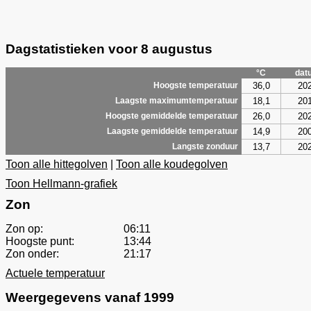
Dagstatistieken voor 8 augustus
°C
dat
36,0
20
Hoogste temperatuur
18,1
20
Laagste maximumtemperatuur
26,0
20
Hoogste gemiddelde temperatuur
14,9
20
Laagste gemiddelde temperatuur
13,7
20
Langste zonduur
Toon alle hittegolven
|
Toon alle koudegolven
Toon Hellmann-grafiek
Zon
Zon op:
06:11
Hoogste punt:
13:44
Zon onder:
21:17
Actuele temperatuur
Weergegevens vanaf 1999