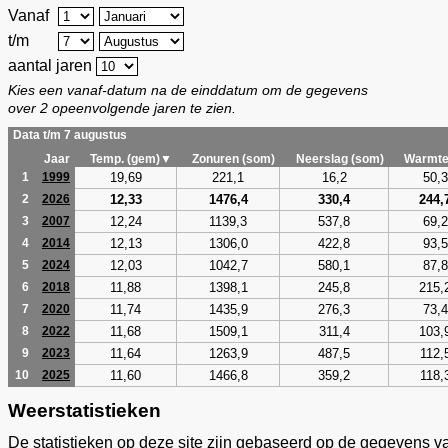
Vanaf
t/m
aantal jaren
Kies een vanaf-datum na de einddatum om de gegevens
over 2 opeenvolgende jaren te zien.
Data t/m 7 augustus
Jaar
Temp. (gem)▼
Zonuren (som)
Neerslag (som)
Warmte
19,69
221,1
16,2
50,3
1
1999
12,33
1476,4
330,4
244,
2
2026
12,24
1139,3
537,8
69,2
3
2007
12,13
1306,0
422,8
93,5
4
2014
12,03
1042,7
580,1
87,8
5
2024
11,88
1398,1
245,8
215,
6
2018
11,74
1435,9
276,3
73,4
7
2020
11,68
1509,1
311,4
103,
8
2022
11,64
1263,9
487,5
112,
9
2023
11,60
1466,8
359,2
118,
10
2025
Weerstatistieken
De statistieken op deze site zijn gebaseerd op de gegevens v