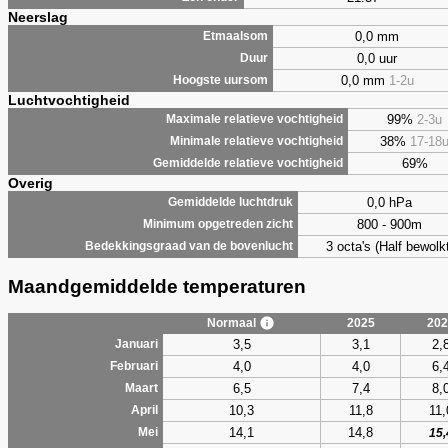
Neerslag
0,0 mm
Etmaalsom
0,0 uur
Duur
0,0 mm
1-2u
Hoogste uursom
Luchtvochtigheid
99%
2-3u
Maximale relatieve vochtigheid
38%
17-18
Minimale relatieve vochtigheid
69%
Gemiddelde relatieve vochtigheid
Overig
0,0 hPa
Gemiddelde luchtdruk
800 - 900m
Minimum opgetreden zicht
3 octa's (Half bewolkt
Bedekkingsgraad van de bovenlucht
Maandgemiddelde temperaturen
Normaal
2025
202
3,5
3,1
2,
Januari
4,0
4,0
6,
Februari
6,5
7,4
8,
Maart
10,3
11,8
11,
April
14,1
14,8
Mei
15,