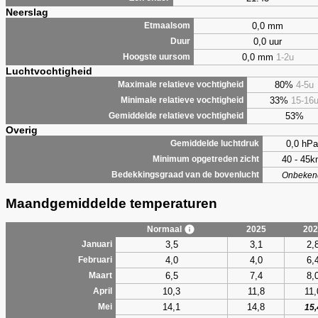
Neerslag
0,0 mm
Etmaalsom
0,0 uur
Duur
0,0 mm
1-2u
Hoogste uursom
Luchtvochtigheid
80%
4-5u
Maximale relatieve vochtigheid
33%
15-16
Minimale relatieve vochtigheid
53%
Gemiddelde relatieve vochtigheid
Overig
0,0 hPa
Gemiddelde luchtdruk
40 - 45
Minimum opgetreden zicht
Bedekkingsgraad van de bovenlucht
Onbeken
Maandgemiddelde temperaturen
Normaal
2025
202
3,5
3,1
2,
Januari
4,0
4,0
6,
Februari
6,5
7,4
8,
Maart
10,3
11,8
11,
April
14,1
14,8
Mei
15,