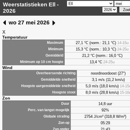
Weerstatistieken Ell -
2026
wo 27 mei 2026
X
Temperatuur
27,1 °C (norm.: 21,1 °C)
14-15u
Maximum
15,3 °C (norm.: 10,3 °C)
24-25u
Minimum
21,2 °C (norm.: 16,0 °C)
Gemiddeld
13,4 °C
24-25u
Minimum op 10 cm hoogte
Wind
noordnoordoost (27°)
Overheersende richting
3,1 m/s (11,2 km/u)
Gemiddelde snelheid
5,0 m/s (18,0 km/u)
14-15
Hoogste uurgemiddelde snelheid
8,0 m/s (28,8 km/u)
15-16
Hoogste stoot
Zon
14,8 uur
Duur
92%
Perc. van langst mogelijk
2754 J/cm² (318,8 W/m²)
Globale straling
05:29
Zon op
21:43
Zon onder