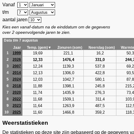
Vanaf
t/m
aantal jaren
Kies een vanaf-datum na de einddatum om de gegevens
over 2 opeenvolgende jaren te zien.
Data t/m 7 augustus
Jaar
Temp. (gem)▼
Zonuren (som)
Neerslag (som)
Warmte
19,69
221,1
16,2
50,3
1
1999
12,33
1476,4
331,0
244,
2
2026
12,24
1139,3
537,8
69,2
3
2007
12,13
1306,0
422,8
93,5
4
2014
12,03
1042,7
580,1
87,8
5
2024
11,88
1398,1
245,8
215,
6
2018
11,74
1435,9
276,3
73,4
7
2020
11,68
1509,1
311,4
103,
8
2022
11,64
1263,9
487,5
112,
9
2023
11,60
1466,8
359,2
118,
10
2025
Weerstatistieken
De statistieken op deze site zijn gebaseerd op de gegevens v