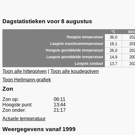
Dagstatistieken voor 8 augustus
°C
dat
36,0
20
Hoogste temperatuur
18,1
20
Laagste maximumtemperatuur
26,0
20
Hoogste gemiddelde temperatuur
14,9
20
Laagste gemiddelde temperatuur
13,7
20
Langste zonduur
Toon alle hittegolven
|
Toon alle koudegolven
Toon Hellmann-grafiek
Zon
Zon op:
06:11
Hoogste punt:
13:44
Zon onder:
21:17
Actuele temperatuur
Weergegevens vanaf 1999