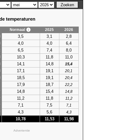
e temperaturen
Normaal
2025
2026
3,5
3,1
2,8
i
4,0
4,0
6,4
i
6,5
7,4
8,0
t
10,3
11,8
11,0
l
14,1
14,8
i
15,4
17,1
19,1
i
20,1
18,5
19,1
i
20,4
17,9
18,7
s
22,2
14,8
15,4
r
14,8
11,2
11,8
r
11,2
7,1
7,5
r
7,1
4,3
5,6
r
4,3
10,78
11,53
11,98
Advertentie