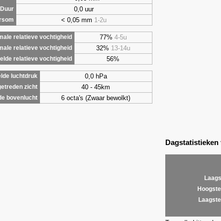
0,0 uur
Duur
< 0,05 mm
1-2u
ursom
77%
4-5u
ale relatieve vochtigheid
32%
13-14u
male relatieve vochtigheid
56%
lde relatieve vochtigheid
0,0 hPa
lde luchtdruk
40 - 45km
etreden zicht
6 octa's (Zwaar bewolkt)
de bovenlucht
Dagstatistieken
Laags
Hoogste
Laagste