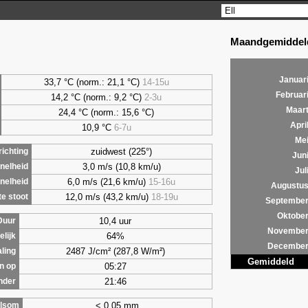
Maandgemiddeld
Januar
33,7 °C (norm.: 21,1 °C)
14-15u
Februar
14,2 °C (norm.: 9,2 °C)
2-3u
Maar
24,4 °C (norm.: 15,6 °C)
Apri
10,9 °C
6-7u
Me
zuidwest (225°)
ichting
Jun
3,0 m/s (10,8 km/u)
nelheid
Jul
6,0 m/s (21,6 km/u)
15-16u
nelheid
Augustu
12,0 m/s (43,2 km/u)
18-19u
e stoot
Septembe
Oktobe
10,4 uur
Duur
Novembe
64%
lijk
Decembe
2487 J/cm² (287,8 W/m²)
aling
Gemiddeld
05:27
n op
21:46
nder
< 0,05 mm
lsom