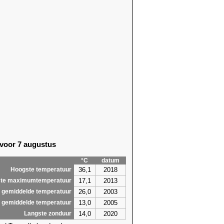
 voor 7 augustus
°C
datum
36,1
2018
Hoogste temperatuur
17,1
2013
te maximumtemperatuur
26,0
2003
 gemiddelde temperatuur
13,0
2005
 gemiddelde temperatuur
14,0
2020
Langste zonduur