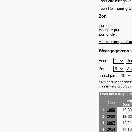
Toon alle hittegolve
Toon Hellmann-graf
Zon
Zon op:
Hoogste punt:
Zon onder:
Actuele temperatuu
Weergegevens v
Vanaf
t/m
aantal jaren
Kies een vanaf-dat
gegevens over 2 ope
Data t/m 6 augustu
Tem
Jaar
(gem
19,69
1
1999
12,33
2
2026
12,21
3
2007
12,10
4
2014