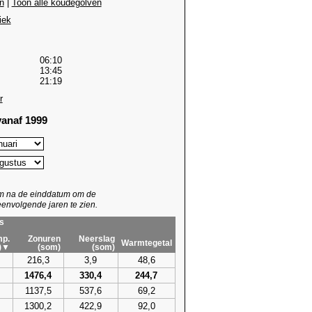
n
|
Toon alle koudegolven
iek
06:10
13:45
21:19
r
anaf 1999
um na de einddatum om de
envolgende jaren te zien.
s
p.
Zonuren
Neerslag
Warmtegetal
)▼
(som)
(som)
216,3
3,9
48,6
1476,4
330,4
244,7
1137,5
537,6
69,2
1300,2
422,9
92,0