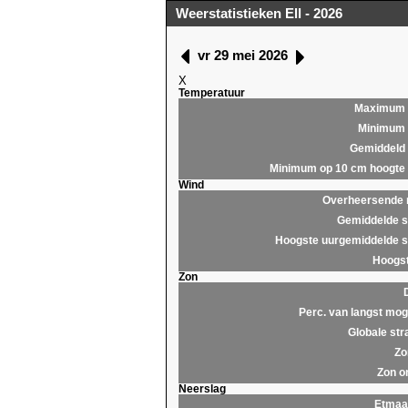
Weerstatistieken Ell - 2026
vr 29 mei 2026
X
Temperatuur
Maximum
Minimum
Gemiddeld
Minimum op 10 cm hoogte
Wind
Overheersende r
Gemiddelde s
Hoogste uurgemiddelde s
Hoogst
Zon
Perc. van langst moge
Globale str
Zo
Zon o
Neerslag
Etmaa