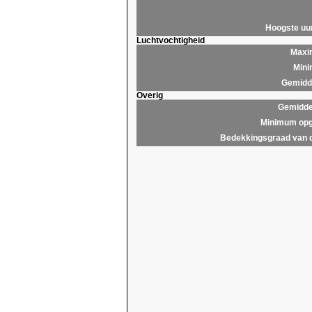
Hoogste u
Luchtvochtigheid
Maxim
Mini
Gemidde
Overig
Gemidde
Minimum opg
Bedekkingsgraad van 