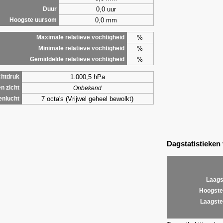
0,0 uur
Duur
0,0 mm
Hoogste uursom
%
Maximale relatieve vochtigheid
%
Minimale relatieve vochtigheid
%
Gemiddelde relatieve vochtigheid
1.000,5 hPa
chtdruk
n zicht
Onbekend
7 octa's (Vrijwel geheel bewolkt)
enlucht
Dagstatistieken
Laags
Hoogste
Laagste