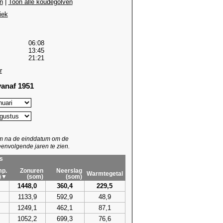
n
|
Toon alle koudegolven
iek
06:08
13:45
21:21
r
anaf 1951
um na de einddatum om de
envolgende jaren te zien.
s
p.
Zonuren
Neerslag
Warmtegetal
)▼
(som)
(som)
1448,0
360,4
229,5
1133,9
592,9
48,9
1249,1
462,1
87,1
1052,2
699,3
76,6