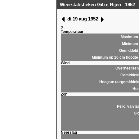
Weerstatistieken Gilze-Rijen - 1952
di 19 aug 1952
X
Temperatuur
Maximum
Minimum
Gemiddeld
Minimum op 10 cm hoogte
Wind
Overheersend
Gemiddeld
Hoogste uurgemiddeld
Hoo
Zon
Perc. van la
Glo
Neerslag