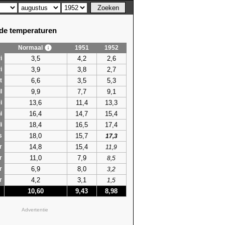
e temperaturen
Normaal
1951
1952
3,5
4,2
2,6
i
3,9
3,8
2,7
i
6,6
3,5
5,3
t
9,9
7,7
9,1
l
13,6
11,4
13,3
i
16,4
14,7
15,4
i
18,4
16,5
17,4
i
18,0
15,7
s
17,3
14,8
15,4
r
11,9
11,0
7,9
r
8,5
6,9
8,0
r
3,2
4,2
3,1
r
1,5
10,60
9,43
8,98
Advertentie