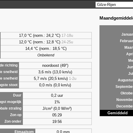
Maandgemiddeld
Januar
17,0 °C (norm.: 24,2 °C)
17-18u
Februar
12,0 °C (norm.: 12,8 °C)
24-25u
Maar
14,4 °C (norm.: 18,5 °C)
Apri
Onbekend
Me
noordoost (49°)
e richting
Jun
3,6 m/s (13,0 km/u)
e snelheid
Jul
5,7 m/s (20,5 km/u)
1-2u
e snelheid
Augustu
0,0 m/s (0,0 km/u)
gste stoot
Septembe
Oktobe
0,2 uur
Duur
Novembe
1%
ngst mogelijk
Decembe
J/cm² (0,0 W/m²)
bale straling
Gemiddeld
05:29
Zon op
19:56
Zon onder
0,0 mm
Etmaalsom