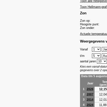
Toon alle hittegolve
Toon Hellmann-graf
Zon
Zon op:
Hoogste punt:
Zon onder:
Actuele temperatuu
Weergegevens v
Vanaf
t/m
aantal jaren
Kies een vanaf-dat
gegevens over 2 ope
Data t/m 5 augustu
Tem
Jaar
(gem
12,15
1
2026
12,04
2
2007
12,01
3
2014
11,88
4
2024