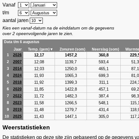
Vanaf
t/m
aantal jaren
Kies een vanaf-datum na de einddatum om de gegevens
over 2 opeenvolgende jaren te zien.
Data t/m 6 augustus
Jaar
Temp. (gem)▼
Zonuren (som)
Neerslag (som)
Warmte
12,17
1457,2
360,8
229,
1
2026
12,08
1139,7
593,4
51,3
2
2007
12,03
1250,0
465,1
87,1
3
2014
11,93
1065,3
699,3
81,0
4
2024
11,92
1399,3
311,1
224,
5
2018
11,85
1422,8
457,1
69,2
6
2020
11,72
1482,3
387,4
98,3
7
2022
11,58
1266,5
548,1
115,
8
2023
11,48
1279,7
431,4
118,
9
2019
11,43
1447,1
305,0
117,
10
2025
Weerstatistieken
De statistieken op deze site zijn gebaseerd op de gegevens v