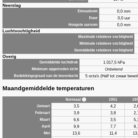
Neerslag
0,0 mm
Etmaalsom
0,0 uur
Duur
0,0 mm
Hoogste uursom
Luchtvochtigheid
Maximale relatieve vochtigheid
Minimale relatieve vochtigheid
Gemiddelde relatieve vochtigheid
Overig
1.017,5 hPa
Gemiddelde luchtdruk
Minimum opgetreden zicht
Onbekend
5 octa's (Half tot zwaar bewol
Bedekkingsgraad van de bovenlucht
Maandgemiddelde temperaturen
Normaal
1951
19
3,5
4,2
2,
Januari
3,9
3,8
2,
Februari
6,6
3,5
5,
Maart
9,9
7,7
9,
April
13,6
11,4
13
Mei