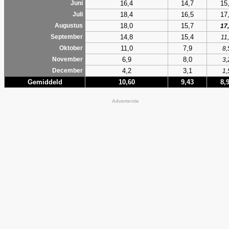
16,4
14,7
15
Juni
18,4
16,5
17
Juli
18,0
15,7
Augustus
17
14,8
15,4
September
11
11,0
7,9
Oktober
8,
6,9
8,0
November
3,
4,2
3,1
December
1,
Gemiddeld
10,60
9,43
8,
Advertentie