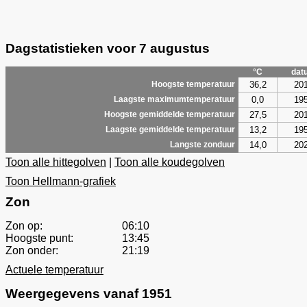
Dagstatistieken voor 7 augustus
°C
dat
36,2
20
Hoogste temperatuur
0,0
19
Laagste maximumtemperatuur
27,5
20
Hoogste gemiddelde temperatuur
13,2
19
Laagste gemiddelde temperatuur
14,0
20
Langste zonduur
Toon alle hittegolven
|
Toon alle koudegolven
Toon Hellmann-grafiek
Zon
Zon op:
06:10
Hoogste punt:
13:45
Zon onder:
21:19
Actuele temperatuur
Weergegevens vanaf 1951