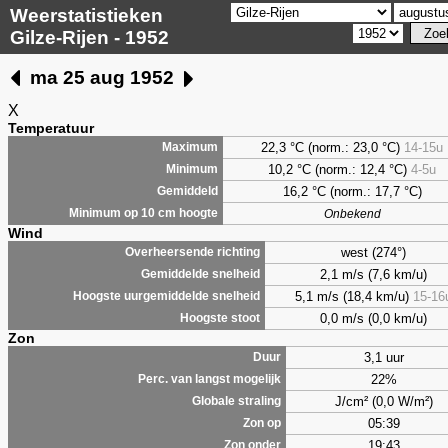
Weerstatistieken
Gilze-Rijen - 1952
ma 25 aug 1952
X
Temperatuur
22,3 °C (norm.: 23,0 °C)
14-15u
Maximum
10,2 °C (norm.: 12,4 °C)
4-5u
Minimum
16,2 °C (norm.: 17,7 °C)
Gemiddeld
Minimum op 10 cm hoogte
Onbekend
Wind
west (274°)
Overheersende richting
2,1 m/s (7,6 km/u)
Gemiddelde snelheid
5,1 m/s (18,4 km/u)
15-16
Hoogste uurgemiddelde snelheid
0,0 m/s (0,0 km/u)
Hoogste stoot
Zon
3,1 uur
Duur
22%
Perc. van langst mogelijk
J/cm² (0,0 W/m²)
Globale straling
05:39
Zon op
19:43
Zon onder