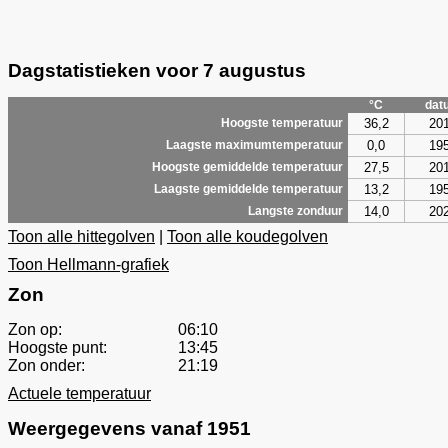
Dagstatistieken voor 7 augustus
°C
dat
36,2
20
Hoogste temperatuur
0,0
19
Laagste maximumtemperatuur
27,5
20
Hoogste gemiddelde temperatuur
13,2
19
Laagste gemiddelde temperatuur
14,0
20
Langste zonduur
Toon alle hittegolven
|
Toon alle koudegolven
Toon Hellmann-grafiek
Zon
Zon op:
06:10
Hoogste punt:
13:45
Zon onder:
21:19
Actuele temperatuur
Weergegevens vanaf 1951