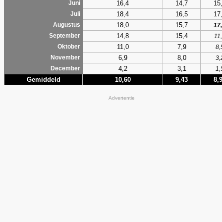
16,4
14,7
15
Juni
18,4
16,5
17
Juli
18,0
15,7
Augustus
17
14,8
15,4
September
11
11,0
7,9
Oktober
8,
6,9
8,0
November
3,
4,2
3,1
December
1,
Gemiddeld
10,60
9,43
8,
Advertentie