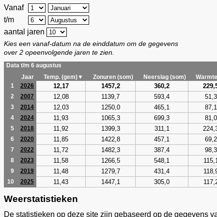
Vanaf
t/m
aantal jaren
Kies een vanaf-datum na de einddatum om de gegevens
over 2 opeenvolgende jaren te zien.
Data t/m 6 augustus
Jaar
Temp. (gem)▼
Zonuren (som)
Neerslag (som)
Warmte
12,17
1457,2
360,2
229,
1
2026
12,08
1139,7
593,4
51,3
2
2007
12,03
1250,0
465,1
87,1
3
2014
11,93
1065,3
699,3
81,0
4
2024
11,92
1399,3
311,1
224,
5
2018
11,85
1422,8
457,1
69,2
6
2020
11,72
1482,3
387,4
98,3
7
2022
11,58
1266,5
548,1
115,
8
2023
11,48
1279,7
431,4
118,
9
2019
11,43
1447,1
305,0
117,
10
2025
Weerstatistieken
De statistieken op deze site zijn gebaseerd op de gegevens v