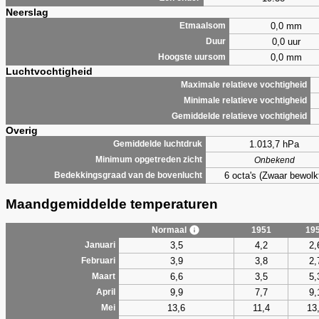
Neerslag
0,0 mm
Etmaalsom
0,0 uur
Duur
0,0 mm
Hoogste uursom
Luchtvochtigheid
Maximale relatieve vochtigheid
Minimale relatieve vochtigheid
Gemiddelde relatieve vochtigheid
Overig
1.013,7 hPa
Gemiddelde luchtdruk
Minimum opgetreden zicht
Onbekend
6 octa's (Zwaar bewolk
Bedekkingsgraad van de bovenlucht
Maandgemiddelde temperaturen
Normaal
1951
19
3,5
4,2
2,
Januari
3,9
3,8
2,
Februari
6,6
3,5
5,
Maart
9,9
7,7
9,
April
13,6
11,4
13
Mei