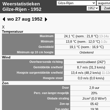
Weerstatistieken
Gilze-Rijen - 1952
wo 27 aug 1952
X
Temperatuur
24,1 °C (norm.: 21,8 °C)
13-14u
Maximum
13,8 °C (norm.: 12,0 °C)
1-2u
Minimum
19,1 °C (norm.: 16,9 °C)
Gemiddeld
Minimum op 10 cm hoogte
Onbekend
Wind
westzuidwest (242°)
Overheersende richting
8,7 m/s (31,3 km/u)
Gemiddelde snelheid
13,4 m/s (48,2 km/u)
11-12
Hoogste uurgemiddelde snelheid
0,0 m/s (0,0 km/u)
Hoogste stoot
Zon
2,8 uur
Duur
20%
Perc. van langst mogelijk
J/cm² (0,0 W/m²)
Globale straling
05:42
Zon op
19:38
Zon onder