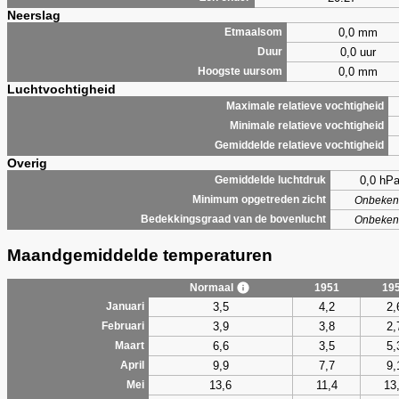
Neerslag
0,0 mm
Etmaalsom
0,0 uur
Duur
0,0 mm
Hoogste uursom
Luchtvochtigheid
Maximale relatieve vochtigheid
Minimale relatieve vochtigheid
Gemiddelde relatieve vochtigheid
Overig
0,0 hP
Gemiddelde luchtdruk
Minimum opgetreden zicht
Onbeken
Bedekkingsgraad van de bovenlucht
Onbeken
Maandgemiddelde temperaturen
Normaal
1951
19
3,5
4,2
2,
Januari
3,9
3,8
2,
Februari
6,6
3,5
5,
Maart
9,9
7,7
9,
April
13,6
11,4
13
Mei