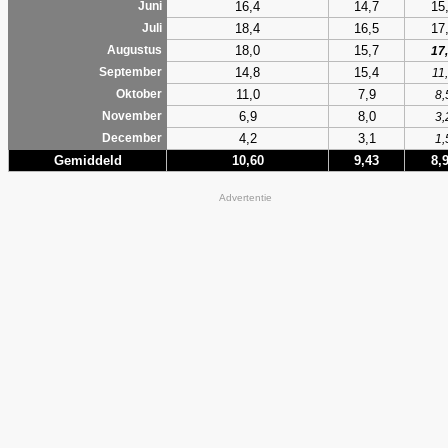
16,4
14,7
15
Juni
18,4
16,5
17
Juli
18,0
15,7
Augustus
17
14,8
15,4
September
11
11,0
7,9
Oktober
8,
6,9
8,0
November
3,
4,2
3,1
December
1,
Gemiddeld
10,60
9,43
8,
Advertentie