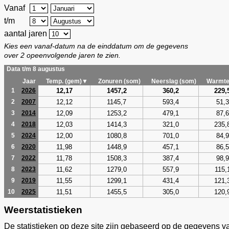
Vanaf
t/m
aantal jaren
Kies een vanaf-datum na de einddatum om de gegevens
over 2 opeenvolgende jaren te zien.
Data t/m 8 augustus
Jaar
Temp. (gem)▼
Zonuren (som)
Neerslag (som)
Warmte
12,17
1457,2
360,2
229,
1
2026
12,12
1145,7
593,4
51,3
2
2007
12,09
1253,2
479,1
87,6
3
2014
12,03
1414,3
321,0
235,
4
2018
12,00
1080,8
701,0
84,9
5
2024
11,98
1448,9
457,1
86,5
6
2020
11,78
1508,3
387,4
98,9
7
2022
11,62
1279,0
557,9
115,
8
2023
11,55
1299,1
431,4
121,
9
2019
11,51
1455,5
305,0
120,
10
2025
Weerstatistieken
De statistieken op deze site zijn gebaseerd op de gegevens v