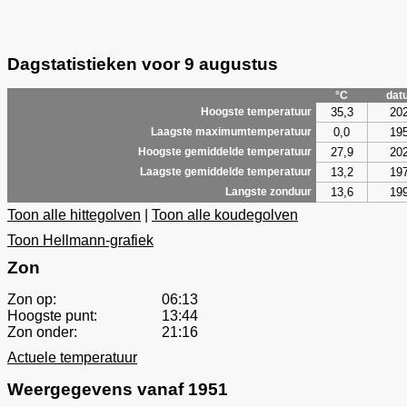
Dagstatistieken voor 9 augustus
°C
dat
35,3
20
Hoogste temperatuur
0,0
19
Laagste maximumtemperatuur
27,9
20
Hoogste gemiddelde temperatuur
13,2
19
Laagste gemiddelde temperatuur
13,6
19
Langste zonduur
Toon alle hittegolven
|
Toon alle koudegolven
Toon Hellmann-grafiek
Zon
Zon op:
06:13
Hoogste punt:
13:44
Zon onder:
21:16
Actuele temperatuur
Weergegevens vanaf 1951