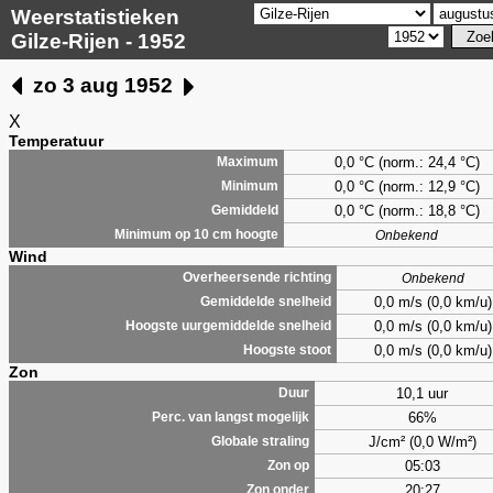
Weerstatistieken
Gilze-Rijen - 1952
zo 3 aug 1952
X
Temperatuur
0,0 °C (norm.: 24,4 °C)
Maximum
0,0 °C (norm.: 12,9 °C)
Minimum
0,0 °C (norm.: 18,8 °C)
Gemiddeld
Minimum op 10 cm hoogte
Onbekend
Wind
Overheersende richting
Onbekend
0,0 m/s (0,0 km/u)
Gemiddelde snelheid
0,0 m/s (0,0 km/u)
Hoogste uurgemiddelde snelheid
0,0 m/s (0,0 km/u)
Hoogste stoot
Zon
10,1 uur
Duur
66%
Perc. van langst mogelijk
J/cm² (0,0 W/m²)
Globale straling
05:03
Zon op
20:27
Zon onder