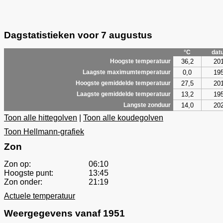
Dagstatistieken voor 7 augustus
°C
dat
36,2
20
Hoogste temperatuur
0,0
19
Laagste maximumtemperatuur
27,5
20
Hoogste gemiddelde temperatuur
13,2
19
Laagste gemiddelde temperatuur
14,0
20
Langste zonduur
Toon alle hittegolven
|
Toon alle koudegolven
Toon Hellmann-grafiek
Zon
Zon op:
06:10
Hoogste punt:
13:45
Zon onder:
21:19
Actuele temperatuur
Weergegevens vanaf 1951