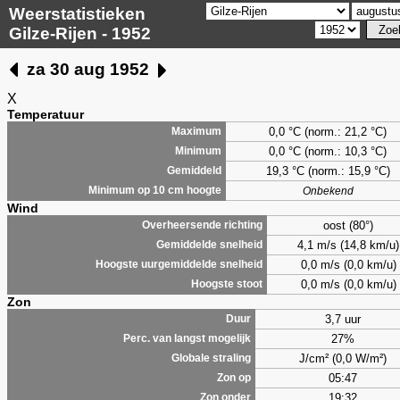
Weerstatistieken
Gilze-Rijen - 1952
za 30 aug 1952
X
Temperatuur
0,0
°C (norm.: 21,2 °C)
Maximum
0,0
°C (norm.: 10,3 °C)
Minimum
19,3 °C (norm.: 15,9 °C)
Gemiddeld
Minimum op 10 cm hoogte
Onbekend
Wind
oost (80°)
Overheersende richting
4,1 m/s (14,8 km/u)
Gemiddelde snelheid
0,0 m/s (0,0 km/u)
Hoogste uurgemiddelde snelheid
0,0 m/s (0,0 km/u)
Hoogste stoot
Zon
3,7 uur
Duur
27%
Perc. van langst mogelijk
J/cm² (0,0 W/m²)
Globale straling
05:47
Zon op
19:32
Zon onder