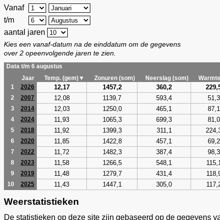
Vanaf
t/m
aantal jaren
Kies een vanaf-datum na de einddatum om de gegevens
over 2 opeenvolgende jaren te zien.
Data t/m 6 augustus
Jaar
Temp. (gem)▼
Zonuren (som)
Neerslag (som)
Warmte
12,17
1457,2
360,2
229,
1
2026
12,08
1139,7
593,4
51,3
2
2007
12,03
1250,0
465,1
87,1
3
2014
11,93
1065,3
699,3
81,0
4
2024
11,92
1399,3
311,1
224,
5
2018
11,85
1422,8
457,1
69,2
6
2020
11,72
1482,3
387,4
98,3
7
2022
11,58
1266,5
548,1
115,
8
2023
11,48
1279,7
431,4
118,
9
2019
11,43
1447,1
305,0
117,
10
2025
Weerstatistieken
De statistieken op deze site zijn gebaseerd op de gegevens v