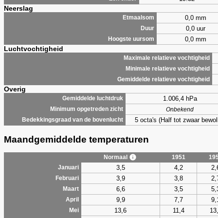
Neerslag
0,0 mm
Etmaalsom
0,0 uur
Duur
0,0 mm
Hoogste uursom
Luchtvochtigheid
Maximale relatieve vochtigheid
Minimale relatieve vochtigheid
Gemiddelde relatieve vochtigheid
Overig
1.006,4 hPa
Gemiddelde luchtdruk
Minimum opgetreden zicht
Onbekend
5 octa's (Half tot zwaar bewol
Bedekkingsgraad van de bovenlucht
Maandgemiddelde temperaturen
Normaal
1951
19
3,5
4,2
2,
Januari
3,9
3,8
2,
Februari
6,6
3,5
5,
Maart
9,9
7,7
9,
April
13,6
11,4
13
Mei