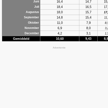
16,4
14,7
15
Juni
18,4
16,5
17
Juli
18,0
15,7
Augustus
17
14,8
15,4
September
11
11,0
7,9
Oktober
8,
6,9
8,0
November
3,
4,2
3,1
December
1,
Gemiddeld
10,60
9,43
8,
Advertentie