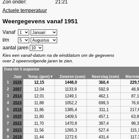
Zon onder:
21:21
Actuele temperatuur
Weergegevens vanaf 1951
Vanaf
t/m
aantal jaren
Kies een vanaf-datum na de einddatum om de gegevens
over 2 opeenvolgende jaren te zien.
Data t/m 5 augustus
Jaar
Temp. (gem)▼
Zonuren (som)
Neerslag (som)
Warmte
12,15
1448,0
360,4
229,
1
2026
12,04
1133,9
592,9
48,9
2
2007
12,01
1249,1
462,1
87,1
3
2014
11,88
1052,2
699,3
76,6
4
2024
11,86
1385,4
311,1
217,
5
2018
11,80
1409,5
457,1
63,8
6
2020
11,70
1470,8
387,4
98,3
7
2022
11,56
1265,3
527,4
115,
8
2023
11,44
1272,6
431,4
117,
9
2019