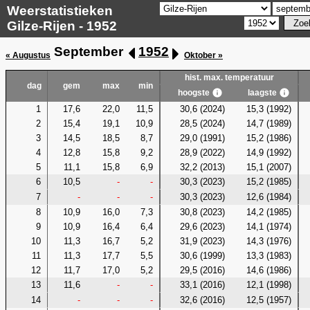
Weerstatistieken
Gilze-Rijen - 1952
September
1952
« Augustus
Oktober »
hist. max. temperatuur
dag
gem
max
min
hoogste
laagste
1
17,6
22,0
11,5
30,6 (2024)
15,3 (1992)
2
15,4
19,1
10,9
28,5 (2024)
14,7 (1989)
3
14,5
18,5
8,7
29,0 (1991)
15,2 (1986)
4
12,8
15,8
9,2
28,9 (2022)
14,9 (1992)
5
11,1
15,8
6,9
32,2 (2013)
15,1 (2007)
6
10,5
-
-
30,3 (2023)
15,2 (1985)
7
-
-
-
30,3 (2023)
12,6 (1984)
8
10,9
16,0
7,3
30,8 (2023)
14,2 (1985)
9
10,9
16,4
6,4
29,6 (2023)
14,1 (1974)
10
11,3
16,7
5,2
31,9 (2023)
14,3 (1976)
11
11,3
17,7
5,5
30,6 (1999)
13,3 (1983)
12
11,7
17,0
5,2
29,5 (2016)
14,6 (1986)
13
11,6
-
-
33,1 (2016)
12,1 (1998)
14
-
-
-
32,6 (2016)
12,5 (1957)