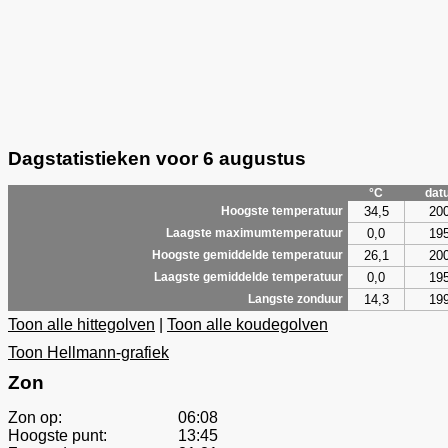
Dagstatistieken voor 6 augustus
°C
dat
34,5
20
Hoogste temperatuur
0,0
19
Laagste maximumtemperatuur
26,1
20
Hoogste gemiddelde temperatuur
0,0
19
Laagste gemiddelde temperatuur
14,3
19
Langste zonduur
Toon alle hittegolven
|
Toon alle koudegolven
Toon Hellmann-grafiek
Zon
Zon op:
06:08
Hoogste punt:
13:45