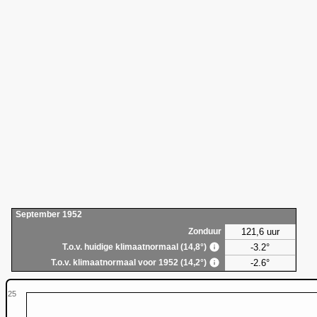
September 1952
121,6 uur
Zonduur
-3.2°
T.o.v. huidige klimaatnormaal (14,8°)
-2.6°
T.o.v. klimaatnormaal voor 1952 (14,2°)
25