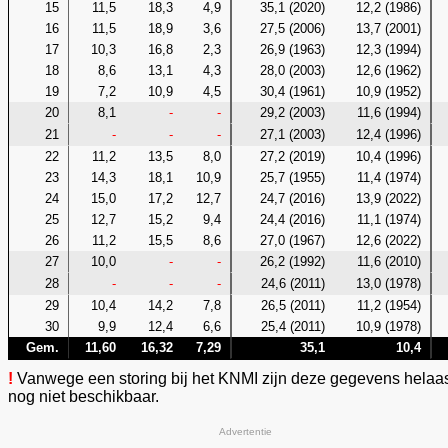
15
11,5
18,3
4,9
35,1 (2020)
12,2 (1986)
16
11,5
18,9
3,6
27,5 (2006)
13,7 (2001)
17
10,3
16,8
2,3
26,9 (1963)
12,3 (1994)
18
8,6
13,1
4,3
28,0 (2003)
12,6 (1962)
19
7,2
10,9
4,5
30,4 (1961)
10,9 (1952)
20
8,1
-
-
29,2 (2003)
11,6 (1994)
21
-
-
-
27,1 (2003)
12,4 (1996)
22
11,2
13,5
8,0
27,2 (2019)
10,4 (1996)
23
14,3
18,1
10,9
25,7 (1955)
11,4 (1974)
24
15,0
17,2
12,7
24,7 (2016)
13,9 (2022)
25
12,7
15,2
9,4
24,4 (2016)
11,1 (1974)
26
11,2
15,5
8,6
27,0 (1967)
12,6 (2022)
27
10,0
-
-
26,2 (1992)
11,6 (2010)
28
-
-
-
24,6 (2011)
13,0 (1978)
29
10,4
14,2
7,8
26,5 (2011)
11,2 (1954)
30
9,9
12,4
6,6
25,4 (2011)
10,9 (1978)
Gem.
11,60
16,32
7,29
35,1
10,4
!
Vanwege een storing bij het KNMI zijn deze gegevens helaa
nog niet beschikbaar.
Advertentie