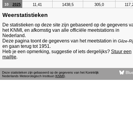
11,41
1438,5
305,0
117,
10
2025
Weerstatistieken
De statistieken op deze site zijn gebaseerd op de gegevens v
het KNMI, en afkomstig van alle officiële meetstations in
Nederland.
Deze pagina toont de gegevens van het meetstation in
Gilze-Ri
en gaan terug tot 1951.
Heb je een opmerking, suggestie of iets dergelijks?
Stuur een
mailtje
.
Blu
Deze statistieken zijn gebaseerd op de gegevens van het Koninklijk
Nederlands Meteorologisch Instituut (
KNMI
).