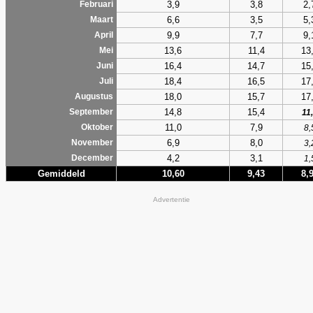
3,9
3,8
2,
Februari
6,6
3,5
5,
Maart
9,9
7,7
9,
April
13,6
11,4
13
Mei
16,4
14,7
15
Juni
18,4
16,5
17
Juli
18,0
15,7
17
Augustus
14,8
15,4
September
11
11,0
7,9
Oktober
8,
6,9
8,0
November
3,
4,2
3,1
December
1,
Gemiddeld
10,60
9,43
8,
Advertentie