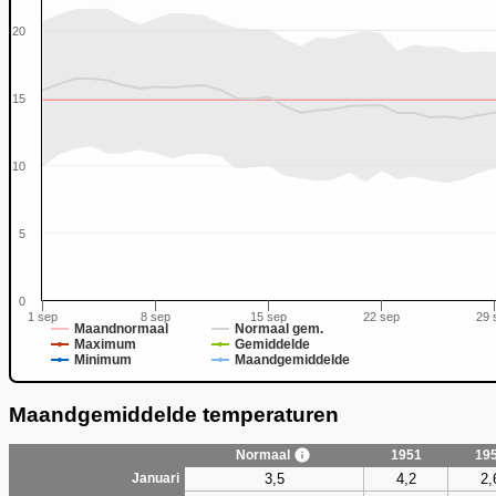
20
15
0
10
5
0
1 sep
8 sep
15 sep
22 sep
29 
Maandnormaal
Normaal gem.
Maximum
Gemiddelde
Minimum
Maandgemiddelde
Maandgemiddelde temperaturen
Normaal
1951
19
3,5
4,2
2,
Januari