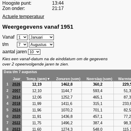
Hoogste punt:
13:44
Zon onder:
21:17
Actuele temperatuur
Weergegevens vanaf 1951
Vanaf
t/m
aantal jaren
Kies een vanaf-datum na de einddatum om de gegevens
over 2 opeenvolgende jaren te zien.
Data t/m 7 augustus
Jaar
Temp. (gem)▼
Zonuren (som)
Neerslag (som)
Warmte
12,19
1462,8
360,2
229,
1
2026
12,10
1144,7
593,4
51,3
2
2007
12,06
1252,7
465,1
87,3
3
2014
11,99
1411,6
315,1
233,
4
2018
11,96
1070,2
701,1
82,5
5
2024
11,91
1436,8
457,1
77,2
6
2020
11,75
1496,2
387,4
98,3
7
2022
11,60
1274,3
548,0
115,
8
2023