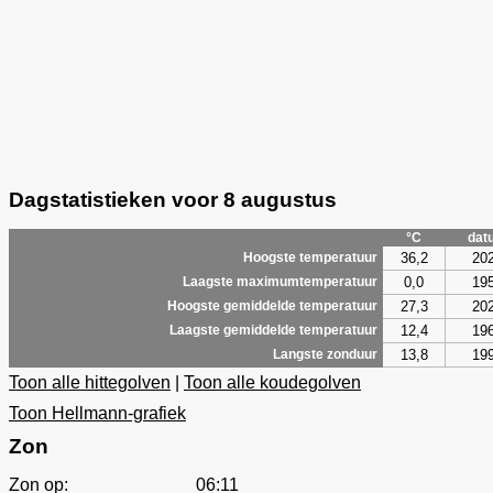
Dagstatistieken voor 8 augustus
°C
dat
36,2
20
Hoogste temperatuur
0,0
19
Laagste maximumtemperatuur
27,3
20
Hoogste gemiddelde temperatuur
12,4
19
Laagste gemiddelde temperatuur
13,8
19
Langste zonduur
Toon alle hittegolven
|
Toon alle koudegolven
Toon Hellmann-grafiek
Zon
Zon op:
06:11