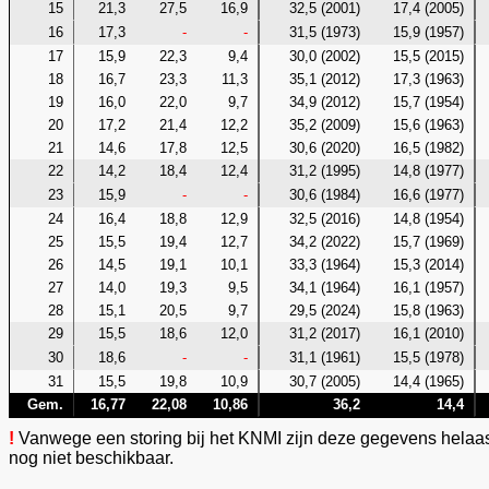
15
21,3
27,5
16,9
32,5 (2001)
17,4 (2005)
16
17,3
-
-
31,5 (1973)
15,9 (1957)
17
15,9
22,3
9,4
30,0 (2002)
15,5 (2015)
18
16,7
23,3
11,3
35,1 (2012)
17,3 (1963)
19
16,0
22,0
9,7
34,9 (2012)
15,7 (1954)
20
17,2
21,4
12,2
35,2 (2009)
15,6 (1963)
21
14,6
17,8
12,5
30,6 (2020)
16,5 (1982)
22
14,2
18,4
12,4
31,2 (1995)
14,8 (1977)
23
15,9
-
-
30,6 (1984)
16,6 (1977)
24
16,4
18,8
12,9
32,5 (2016)
14,8 (1954)
25
15,5
19,4
12,7
34,2 (2022)
15,7 (1969)
26
14,5
19,1
10,1
33,3 (1964)
15,3 (2014)
27
14,0
19,3
9,5
34,1 (1964)
16,1 (1957)
28
15,1
20,5
9,7
29,5 (2024)
15,8 (1963)
29
15,5
18,6
12,0
31,2 (2017)
16,1 (2010)
30
18,6
-
-
31,1 (1961)
15,5 (1978)
31
15,5
19,8
10,9
30,7 (2005)
14,4 (1965)
Gem.
16,77
22,08
10,86
36,2
14,4
!
Vanwege een storing bij het KNMI zijn deze gegevens helaa
nog niet beschikbaar.