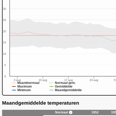
30
25
20
0
15
10
5
0
3 aug
10 aug
17 aug
24 aug
3
Maandnormaal
Normaal gem.
Maximum
Gemiddelde
Minimum
Maandgemiddelde
Maandgemiddelde temperaturen
Normaal
1952
19