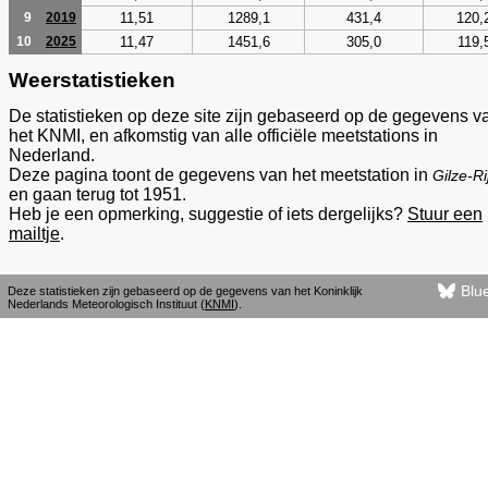
11,51
1289,1
431,4
120,
9
2019
11,47
1451,6
305,0
119,
10
2025
Weerstatistieken
De statistieken op deze site zijn gebaseerd op de gegevens v
het KNMI, en afkomstig van alle officiële meetstations in
Nederland.
Deze pagina toont de gegevens van het meetstation in
Gilze-Ri
en gaan terug tot 1951.
Heb je een opmerking, suggestie of iets dergelijks?
Stuur een
mailtje
.
Blu
Deze statistieken zijn gebaseerd op de gegevens van het Koninklijk
Nederlands Meteorologisch Instituut (
KNMI
).