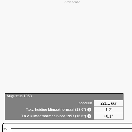
Advertentie
Augustus 1953
221,1 uur
Zonduur
-1.2°
T.o.v. huidige klimaatnormaal (18,0°)
+0.1°
T.o.v. klimaatnormaal voor 1953 (16,6°)
35