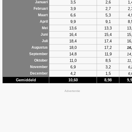
3,5
2,6
1,
Januari
3,9
2,7
2,
Februari
6,6
5,3
4,
Maart
9,9
9,1
8,
April
13,6
13,3
13
Mei
16,4
15,4
15
Juni
18,4
17,4
16
Juli
18,0
17,2
Augustus
16
14,8
11,9
September
14
11,0
8,5
Oktober
11
6,9
3,2
November
6,
4,2
1,5
December
6,
Gemiddeld
10,60
8,98
9,
Advertentie