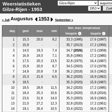
Weerstatistieken
Gilze-Rijen - 1953
Augustus
1953
« Juli
September »
hist. max. temperatuur
dag
gem
max
min
hoogste
laagste
1
15,3
20,0
9,2
33,3 (1995)
17,6 (1997)
2
15,9
-
-
35,7 (2013)
17,2 (1956)
3
14,0
19,3
7,4
34,7
(2026)
17,5 (1959)
4
16,9
24,0
7,1
35,8 (1990)
17,2 (1985)
5
17,5
20,3
13,5
32,8 (1975)
16,4 (1987)
6
15,9
20,0
9,7
34,5 (2003)
17,0 (1978)
7
14,8
20,8
7,8
36,2 (2018)
16,5 (1962)
8
15,3
21,9
6,5
36,2 (2020)
16,9 (1962)
9
18,5
-
-
35,3 (2020)
15,9 (1987)
10
19,5
28,8
11,5
34,2 (2020)
17,2 (1985)
11
18,4
25,3
10,6
35,0 (2020)
15,8 (2016)
12
23,6
31,8
14,0
35,3 (2003)
16,9 (1960)
13
21,0
27,2
12,3
32,8 (2020)
17,2 (1951)
14
19,1
26,4
10,5
33,4 (2022)
16,6 (1967)