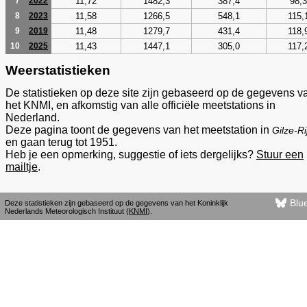
11,72
1482,3
387,4
98,3
7
2022
11,58
1266,5
548,1
115,
8
2023
11,48
1279,7
431,4
118,
9
2019
11,43
1447,1
305,0
117,
10
2025
Weerstatistieken
De statistieken op deze site zijn gebaseerd op de gegevens v
het KNMI, en afkomstig van alle officiële meetstations in
Nederland.
Deze pagina toont de gegevens van het meetstation in
Gilze-Ri
en gaan terug tot 1951.
Heb je een opmerking, suggestie of iets dergelijks?
Stuur een
mailtje
.
Blu
Deze statistieken zijn gebaseerd op de gegevens van het Koninklijk
Nederlands Meteorologisch Instituut (
KNMI
).