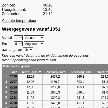
Zon op:
06:10
Hoogste punt:
13:45
Zon onder:
21:19
Actuele temperatuur
Weergegevens vanaf 1951
Vanaf
t/m
aantal jaren
Kies een vanaf-datum na de einddatum om de gegevens
over 2 opeenvolgende jaren te zien.
Data t/m 6 augustus
Jaar
Temp. (gem)▼
Zonuren (som)
Neerslag (som)
Warmte
12,17
1457,2
360,9
229,
1
2026
12,08
1139,7
593,4
51,3
2
2007
12,03
1250,0
465,1
87,1
3
2014
11,93
1065,3
699,3
81,0
4
2024
11,92
1399,3
311,1
224,
5
2018
11,85
1422,8
457,1
69,2
6
2020