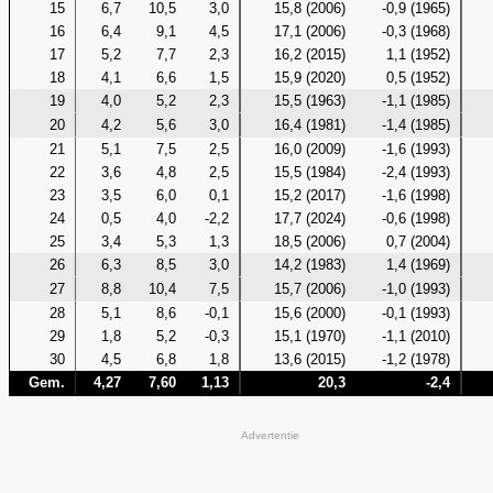
15
6,7
10,5
3,0
15,8 (2006)
-0,9 (1965)
16
6,4
9,1
4,5
17,1 (2006)
-0,3 (1968)
17
5,2
7,7
2,3
16,2 (2015)
1,1 (1952)
18
4,1
6,6
1,5
15,9 (2020)
0,5 (1952)
19
4,0
5,2
2,3
15,5 (1963)
-1,1 (1985)
20
4,2
5,6
3,0
16,4 (1981)
-1,4 (1985)
21
5,1
7,5
2,5
16,0 (2009)
-1,6 (1993)
22
3,6
4,8
2,5
15,5 (1984)
-2,4 (1993)
23
3,5
6,0
0,1
15,2 (2017)
-1,6 (1998)
24
0,5
4,0
-2,2
17,7 (2024)
-0,6 (1998)
25
3,4
5,3
1,3
18,5 (2006)
0,7 (2004)
26
6,3
8,5
3,0
14,2 (1983)
1,4 (1969)
27
8,8
10,4
7,5
15,7 (2006)
-1,0 (1993)
28
5,1
8,6
-0,1
15,6 (2000)
-0,1 (1993)
29
1,8
5,2
-0,3
15,1 (1970)
-1,1 (2010)
30
4,5
6,8
1,8
13,6 (2015)
-1,2 (1978)
Gem.
4,27
7,60
1,13
20,3
-2,4
Advertentie