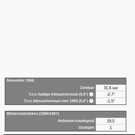
November 1966
31,6 uur
Zonduur
-2.7°
T.o.v. huidige klimaatnormaal (6,9°)
-1.5°
T.o.v. klimaatnormaal voor 1966 (5,8°)
Winterstatistieken (1966/1967)
19,5
Hellmann-koudegetal
1
IJsdagen