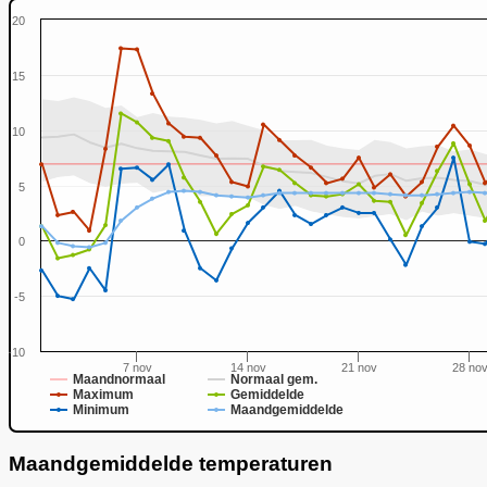
20
15
10
5
0
-5
-10
7 nov
14 nov
21 nov
28 no
Maandnormaal
Normaal gem.
Maximum
Gemiddelde
Minimum
Maandgemiddelde
Maandgemiddelde temperaturen