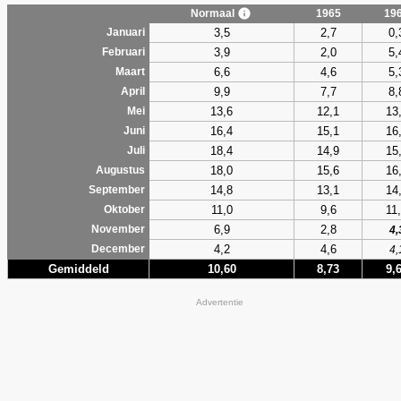
Normaal
1965
19
3,5
2,7
0,
Januari
3,9
2,0
5,
Februari
6,6
4,6
5,
Maart
9,9
7,7
8,
April
13,6
12,1
13
Mei
16,4
15,1
16
Juni
18,4
14,9
15
Juli
18,0
15,6
16
Augustus
14,8
13,1
14
September
11,0
9,6
11
Oktober
6,9
2,8
November
4,
4,2
4,6
December
4,
Gemiddeld
10,60
8,73
9,
Advertentie