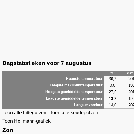
Dagstatistieken voor 7 augustus
°C
dat
36,2
20
Hoogste temperatuur
0,0
19
Laagste maximumtemperatuur
27,5
20
Hoogste gemiddelde temperatuur
13,2
19
Laagste gemiddelde temperatuur
14,0
20
Langste zonduur
Toon alle hittegolven
|
Toon alle koudegolven
Toon Hellmann-grafiek
Zon