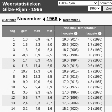
Weerstatistieken
Gilze-Rijen - 1966
November
1966
« Oktober
December »
hist. max. temperatuur
dag
gem
max
min
hoogste
laagste
1
1,3
6,9
-2,7
19,3 (2014)
4,0 (1993)
2
-1,6
2,3
-5,0
20,3 (2020)
1,7 (1980)
3
-1,3
2,6
-5,3
18,7 (2005)
-1,8 (1980)
4
-0,8
0,9
-2,5
19,7 (1994)
0,6 (1980)
5
1,4
8,3
-4,5
19,0 (1994)
0,9 (1980)
6
11,5
17,4
6,5
20,0 (2018)
0,6 (1980)
7
10,7
17,3
6,6
18,9 (2015)
1,7 (1980)
8
9,3
13,3
5,5
17,8 (2015)
3,0 (1980)
9
9,0
10,6
6,9
17,0 (2015)
4,8 (1987)
10
5,7
9,4
0,9
17,7 (1977)
1,8 (1978)
11
3,5
9,3
-2,5
17,0 (1995)
1,0 (1978)
12
0,6
7,7
-3,6
17,0 (1995)
2,9 (1958)
13
2,4
5,3
-0,7
17,5 (2009)
1,9 (1965)
14
3,2
4,9
1,6
15,2 (2020)
0,1 (1965)