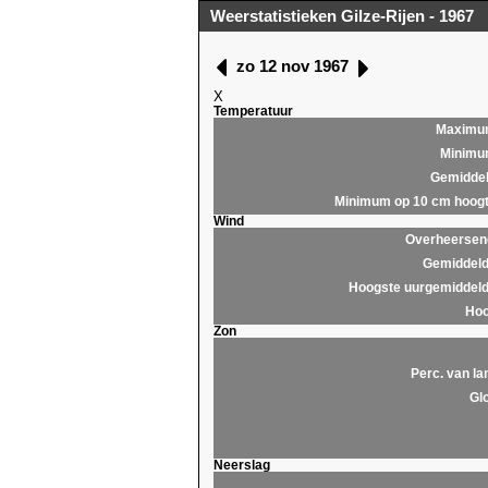
Weerstatistieken Gilze-Rijen - 1967
zo 12 nov 1967
X
Temperatuur
Maximu
Minim
Gemidde
Minimum op 10 cm hoog
Wind
Overheersend
Gemiddeld
Hoogste uurgemiddeld
Hoo
Zon
Perc. van la
Glo
Neerslag