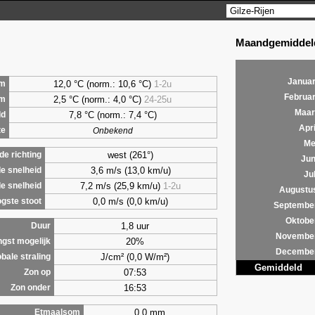
Maandgemiddeld
Januar
12,0 °C (norm.: 10,6 °C)
1-2u
m
Februar
2,5
°C (norm.: 4,0 °C)
24-25u
um
Maar
7,8
°C (norm.: 7,4 °C)
ld
Apri
te
Onbekend
Me
west (261°)
e richting
Jun
3,6 m/s (13,0 km/u)
e snelheid
Jul
7,2 m/s (25,9 km/u)
1-2u
e snelheid
Augustu
0,0 m/s (0,0 km/u)
gste stoot
Septembe
Oktobe
1,8 uur
Duur
Novembe
20%
ngst mogelijk
Decembe
J/cm² (0,0 W/m²)
bale straling
Gemiddeld
07:53
Zon op
16:53
Zon onder
0,0 mm
Etmaalsom