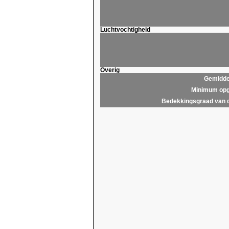
Luchtvochtigheid
Overig
Gemidde
Minimum opg
Bedekkingsgraad van 