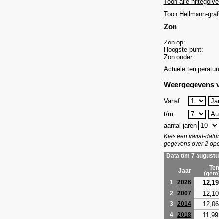
Toon alle hittegolve
Toon Hellmann-graf
Zon
Zon op:
Hoogste punt:
Zon onder:
Actuele temperatuu
Weergegevens v
Vanaf
t/m
aantal jaren
Kies een vanaf-dat
gegevens over 2 ope
Data t/m 7 augustu
Tem
Jaar
(gem
12,19
1
2026
12,10
2
2007
12,06
3
2014
11,99
4
2018