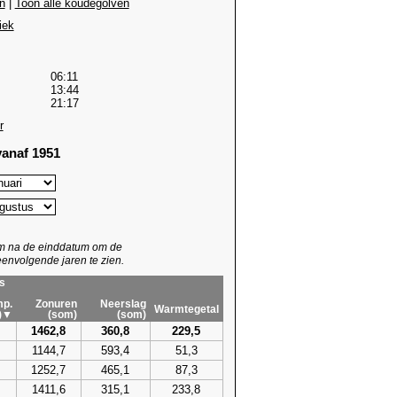
n
|
Toon alle koudegolven
iek
06:11
13:44
21:17
r
anaf 1951
um na de einddatum om de
envolgende jaren te zien.
s
p.
Zonuren
Neerslag
Warmtegetal
)▼
(som)
(som)
1462,8
360,8
229,5
1144,7
593,4
51,3
1252,7
465,1
87,3
1411,6
315,1
233,8