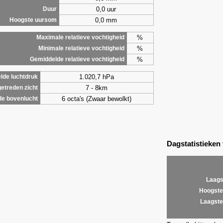
0,0 uur
Duur
0,0 mm
Hoogste uursom
%
Maximale relatieve vochtigheid
%
Minimale relatieve vochtigheid
%
Gemiddelde relatieve vochtigheid
1.020,7 hPa
lde luchtdruk
7 - 8km
etreden zicht
6 octa's (Zwaar bewolkt)
de bovenlucht
Dagstatistieken
Laags
Hoogste
Laagste