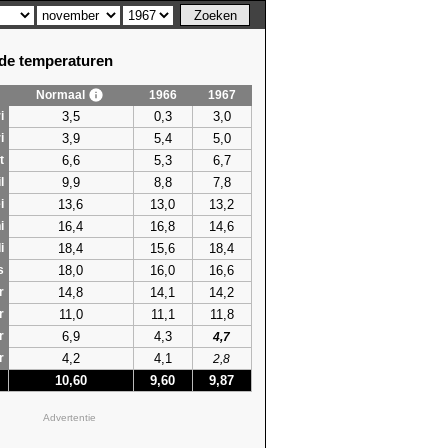
e temperaturen
Normaal
1966
1967
3,5
0,3
3,0
i
3,9
5,4
5,0
i
6,6
5,3
6,7
t
9,9
8,8
7,8
l
13,6
13,0
13,2
i
16,4
16,8
14,6
i
18,4
15,6
18,4
i
18,0
16,0
16,6
s
14,8
14,1
14,2
r
11,0
11,1
11,8
r
6,9
4,3
r
4,7
4,2
4,1
r
2,8
10,60
9,60
9,87
Advertentie