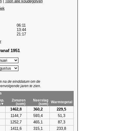
n
|
Toon alle koudegolven
iek
06:11
13:44
21:17
r
anaf 1951
um na de einddatum om de
envolgende jaren te zien.
s
p.
Zonuren
Neerslag
Warmtegetal
)▼
(som)
(som)
1462,8
360,2
229,5
1144,7
593,4
51,3
1252,7
465,1
87,3
1411,6
315,1
233,8