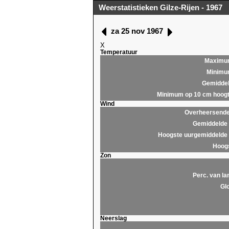
Weerstatistieken Gilze-Rijen - 1967
za 25 nov 1967
X
Temperatuur
Maximu
Minim
Gemidde
Minimum op 10 cm hoog
Wind
Overheersende 
Gemiddelde 
Hoogste uurgemiddelde 
Hoogs
Zon
Perc. van la
Glo
Neerslag