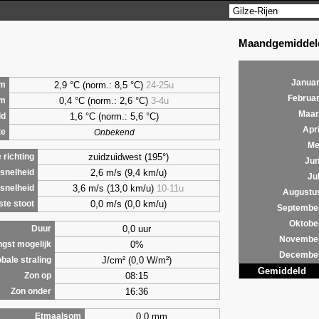
Maandgemiddeld
Januar
2,9 °C (norm.: 8,5 °C)
24-25u
m
Februar
0,4 °C (norm.: 2,6 °C)
3-4u
um
Maar
1,6 °C (norm.: 5,6 °C)
ld
Apri
te
Onbekend
Me
zuidzuidwest (195°)
richting
Jun
2,6 m/s (9,4 km/u)
snelheid
Jul
3,6 m/s (13,0 km/u)
10-11u
snelheid
Augustu
0,0 m/s (0,0 km/u)
te stoot
Septembe
Oktobe
0,0 uur
Duur
Novembe
0%
ngst mogelijk
Decembe
J/cm² (0,0 W/m²)
bale straling
Gemiddeld
08:15
Zon op
16:36
Zon onder
0,0 mm
Etmaalsom