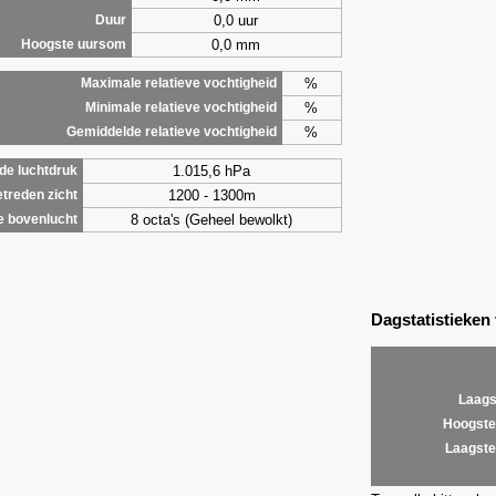
0,0 uur
Duur
0,0 mm
Hoogste uursom
%
Maximale relatieve vochtigheid
%
Minimale relatieve vochtigheid
%
Gemiddelde relatieve vochtigheid
1.015,6 hPa
de luchtdruk
1200 - 1300m
treden zicht
8 octa's (Geheel bewolkt)
e bovenlucht
Dagstatistieken
Laags
Hoogste
Laagste