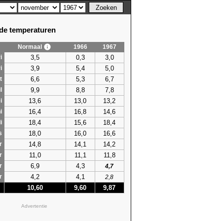
e temperaturen
Normaal
1966
1967
3,5
0,3
3,0
i
3,9
5,4
5,0
i
6,6
5,3
6,7
t
9,9
8,8
7,8
l
13,6
13,0
13,2
i
16,4
16,8
14,6
i
18,4
15,6
18,4
i
18,0
16,0
16,6
s
14,8
14,1
14,2
r
11,0
11,1
11,8
r
6,9
4,3
r
4,7
4,2
4,1
r
2,8
10,60
9,60
9,87
Advertentie