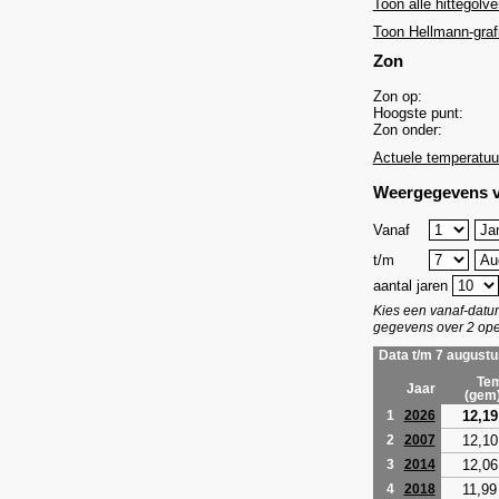
Toon alle hittegolve
Toon Hellmann-graf
Zon
Zon op:
Hoogste punt:
Zon onder:
Actuele temperatuu
Weergegevens v
Vanaf
t/m
aantal jaren
Kies een vanaf-dat
gegevens over 2 ope
Data t/m 7 augustu
Tem
Jaar
(gem
12,19
1
2026
12,10
2
2007
12,06
3
2014
11,99
4
2018