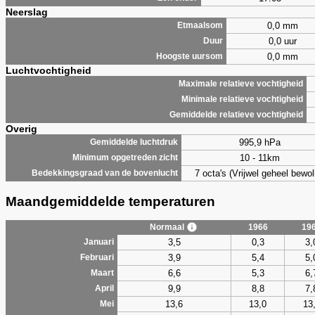
Neerslag
0,0 mm
Etmaalsom
0,0 uur
Duur
0,0 mm
Hoogste uursom
Luchtvochtigheid
Maximale relatieve vochtigheid
Minimale relatieve vochtigheid
Gemiddelde relatieve vochtigheid
Overig
995,9 hPa
Gemiddelde luchtdruk
10 - 11km
Minimum opgetreden zicht
7 octa's (Vrijwel geheel bewol
Bedekkingsgraad van de bovenlucht
Maandgemiddelde temperaturen
Normaal
1966
19
3,5
0,3
3,
Januari
3,9
5,4
5,
Februari
6,6
5,3
6,
Maart
9,9
8,8
7,
April
13,6
13,0
13
Mei