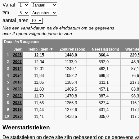
Vanaf
t/m
aantal jaren
Kies een vanaf-datum na de einddatum om de gegevens
over 2 opeenvolgende jaren te zien.
Data t/m 5 augustus
Jaar
Temp. (gem)▼
Zonuren (som)
Neerslag (som)
Warmte
12,15
1448,0
360,4
229,
1
2026
12,04
1133,9
592,9
48,9
2
2007
12,01
1249,1
462,1
87,1
3
2014
11,88
1052,2
699,3
76,6
4
2024
11,86
1385,4
311,1
217,
5
2018
11,80
1409,5
457,1
63,8
6
2020
11,70
1470,8
387,4
98,3
7
2022
11,56
1265,3
527,4
115,
8
2023
11,44
1272,6
431,4
117,
9
2019
11,41
1438,5
305,0
117,
10
2025
Weerstatistieken
De statistieken op deze site zijn gebaseerd op de gegevens v