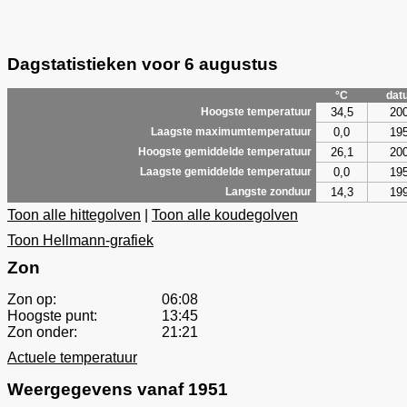
Dagstatistieken voor 6 augustus
°C
dat
34,5
20
Hoogste temperatuur
0,0
19
Laagste maximumtemperatuur
26,1
20
Hoogste gemiddelde temperatuur
0,0
19
Laagste gemiddelde temperatuur
14,3
19
Langste zonduur
Toon alle hittegolven
|
Toon alle koudegolven
Toon Hellmann-grafiek
Zon
Zon op:
06:08
Hoogste punt:
13:45
Zon onder:
21:21
Actuele temperatuur
Weergegevens vanaf 1951