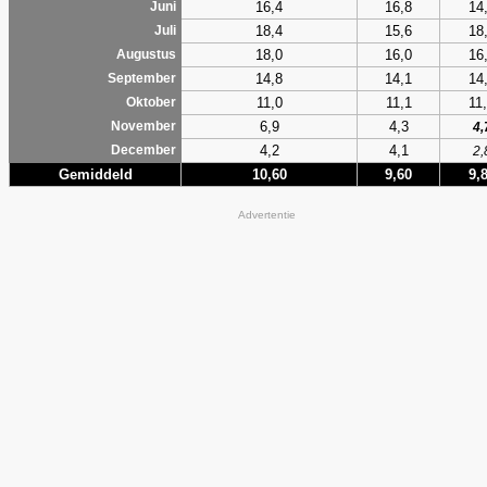
16,4
16,8
14
Juni
18,4
15,6
18
Juli
18,0
16,0
16
Augustus
14,8
14,1
14
September
11,0
11,1
11
Oktober
6,9
4,3
November
4,
4,2
4,1
December
2,
Gemiddeld
10,60
9,60
9,
Advertentie