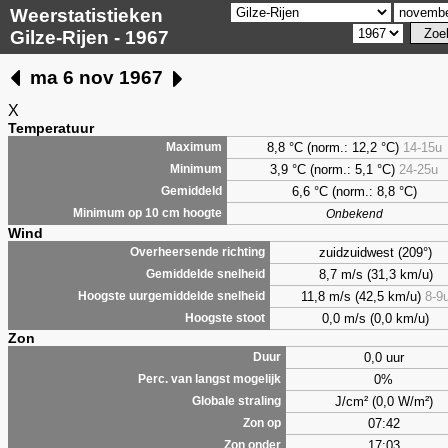
Weerstatistieken
Gilze-Rijen - 1967
ma 6 nov 1967
X
Temperatuur
8,8 °C (norm.: 12,2 °C)
14-15u
Maximum
3,9 °C (norm.: 5,1 °C)
24-25u
Minimum
6,6 °C (norm.: 8,8 °C)
Gemiddeld
Minimum op 10 cm hoogte
Onbekend
Wind
zuidzuidwest (209°)
Overheersende richting
8,7 m/s (31,3 km/u)
Gemiddelde snelheid
11,8 m/s (42,5 km/u)
8-9
Hoogste uurgemiddelde snelheid
0,0 m/s (0,0 km/u)
Hoogste stoot
Zon
0,0 uur
Duur
0%
Perc. van langst mogelijk
J/cm² (0,0 W/m²)
Globale straling
07:42
Zon op
17:03
Zon onder