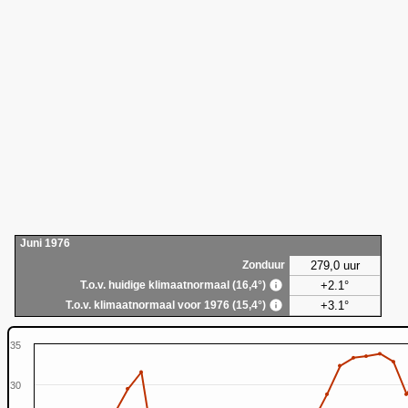
Juni 1976
279,0 uur
Zonduur
+2.1°
T.o.v. huidige klimaatnormaal (16,4°)
+3.1°
T.o.v. klimaatnormaal voor 1976 (15,4°)
35
30