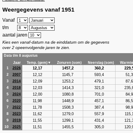
Weergegevens vanaf 1951
Vanaf
t/m
aantal jaren
Kies een vanaf-datum na de einddatum om de gegevens
over 2 opeenvolgende jaren te zien.
Data t/m 8 augustus
Jaar
Temp. (gem)▼
Zonuren (som)
Neerslag (som)
Warmte
12,17
1457,2
360,2
229,
1
2026
12,12
1145,7
593,4
51,3
2
2007
12,09
1253,2
479,1
87,6
3
2014
12,03
1414,3
321,0
235,
4
2018
12,00
1080,8
701,0
84,9
5
2024
11,98
1448,9
457,1
86,5
6
2020
11,78
1508,3
387,4
98,9
7
2022
11,62
1279,0
557,9
115,
8
2023
11,55
1299,1
431,4
121,
9
2019
11,51
1455,5
305,0
120,
10
2025