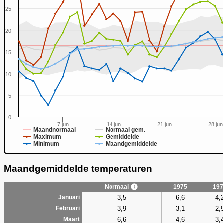
25
20
0
15
10
5
0
7 jun
14 jun
21 jun
28 jun
Maandnormaal
Normaal gem.
Maximum
Gemiddelde
Minimum
Maandgemiddelde
Maandgemiddelde temperaturen
Normaal
1975
197
3,5
6,6
4,
Januari
3,9
3,1
2,
Februari
6,6
4,6
3,
Maart