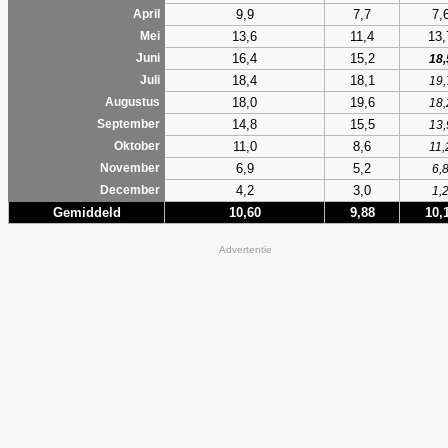
9,9
7,7
7,
April
13,6
11,4
13,
Mei
16,4
15,2
Juni
18,
18,4
18,1
Juli
19,
18,0
19,6
Augustus
18,
14,8
15,5
September
13,
11,0
8,6
Oktober
11,
6,9
5,2
November
6,
4,2
3,0
December
1,
Gemiddeld
10,60
9,88
10,
Advertentie