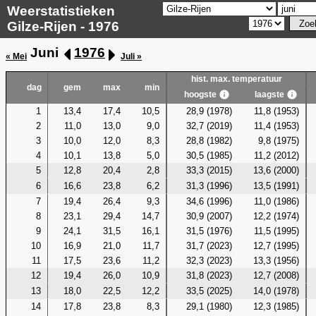
Weerstatistieken
Gilze-Rijen - 1976
Juni
1976
« Mei
Juli »
hist. max. temperatuur
dag
gem
max
min
hoogste
laagste
1
13,4
17,4
10,5
28,9 (1978)
11,8 (1953)
2
11,0
13,0
9,0
32,7 (2019)
11,4 (1953)
3
10,0
12,0
8,3
28,8 (1982)
9,8 (1975)
4
10,1
13,8
5,0
30,5 (1985)
11,2 (2012)
5
12,8
20,4
2,8
33,3 (2015)
13,6 (2000)
6
16,6
23,8
6,2
31,3 (1996)
13,5 (1991)
7
19,4
26,4
9,3
34,6 (1996)
11,0 (1986)
8
23,1
29,4
14,7
30,9 (2007)
12,2 (1974)
9
24,1
31,5
16,1
31,5 (1976)
11,5 (1995)
10
16,9
21,0
11,7
31,7 (2023)
12,7 (1995)
11
17,5
23,6
11,2
32,3 (2023)
13,3 (1956)
12
19,4
26,0
10,9
31,8 (2023)
12,7 (2008)
13
18,0
22,5
12,2
33,5 (2025)
14,0 (1978)
14
17,8
23,8
8,3
29,1 (1980)
12,3 (1985)