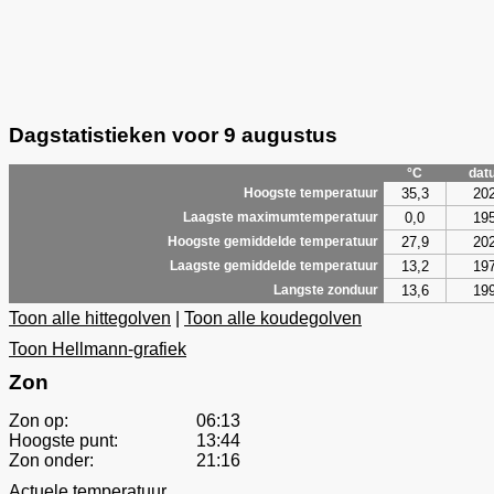
Dagstatistieken voor 9 augustus
°C
dat
35,3
20
Hoogste temperatuur
0,0
19
Laagste maximumtemperatuur
27,9
20
Hoogste gemiddelde temperatuur
13,2
19
Laagste gemiddelde temperatuur
13,6
19
Langste zonduur
Toon alle hittegolven
|
Toon alle koudegolven
Toon Hellmann-grafiek
Zon
Zon op:
06:13
Hoogste punt:
13:44
Zon onder:
21:16
Actuele temperatuur