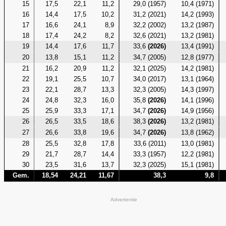
15
17,5
22,1
11,2
29,0 (1957)
10,4 (1971)
16
14,4
17,5
10,2
31,2 (2021)
14,2 (1993)
17
16,6
24,1
8,9
32,2 (2002)
13,2 (1987)
18
17,4
24,2
8,2
32,6 (2021)
13,2 (1981)
19
14,4
17,6
11,7
33,6
(2026)
13,4 (1991)
20
13,8
15,1
11,2
34,7 (2005)
12,8 (1977)
21
16,2
20,9
11,2
32,1 (2025)
14,2 (1981)
22
19,1
25,5
10,7
34,0 (2017)
13,1 (1964)
23
22,1
28,7
13,3
32,3 (2005)
14,3 (1997)
24
24,8
32,3
16,0
35,8
(2026)
14,1 (1996)
25
25,9
33,3
17,1
34,7
(2026)
14,9 (1956)
26
26,5
33,5
18,6
38,3
(2026)
13,2 (1981)
27
26,6
33,8
19,6
34,7
(2026)
13,8 (1962)
28
25,5
32,8
17,8
33,6 (2011)
13,0 (1981)
29
21,7
28,7
14,4
33,3 (1957)
12,2 (1981)
30
23,5
31,6
13,7
32,3 (2025)
15,1 (1981)
Gem.
18,54
24,21
11,67
38,3
9,8
Advertentie