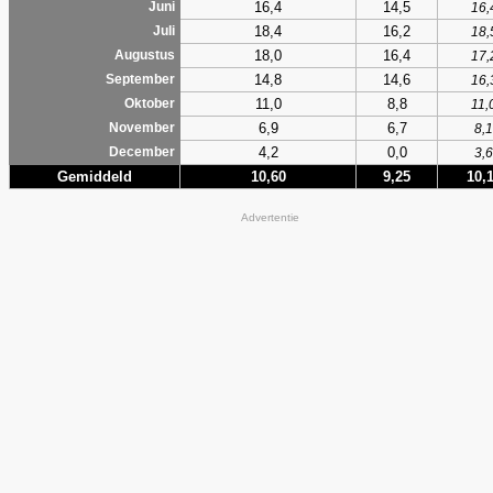
16,4
14,5
Juni
16,
18,4
16,2
Juli
18,
18,0
16,4
Augustus
17,
14,8
14,6
September
16,
11,0
8,8
Oktober
11,
6,9
6,7
November
8,1
4,2
0,0
December
3,6
Gemiddeld
10,60
9,25
10,
Advertentie