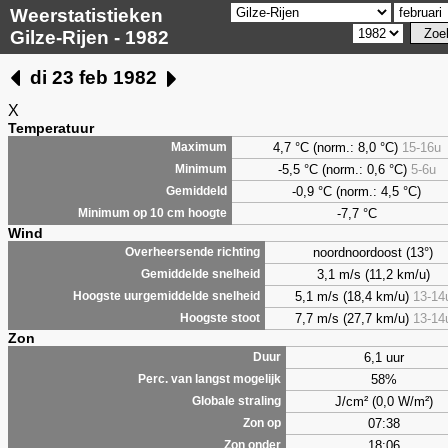
Weerstatistieken
Gilze-Rijen - 1982
di 23 feb 1982
X
Temperatuur
4,7
°C (norm.: 8,0 °C)
15-16u
Maximum
-5,5 °C (norm.: 0,6 °C)
5-6u
Minimum
-0,9 °C (norm.: 4,5 °C)
Gemiddeld
-7,7 °C
Minimum op 10 cm hoogte
Wind
noordnoordoost (13°)
Overheersende richting
3,1 m/s (11,2 km/u)
Gemiddelde snelheid
5,1 m/s (18,4 km/u)
13-14
Hoogste uurgemiddelde snelheid
7,7 m/s (27,7 km/u)
13-14
Hoogste stoot
Zon
6,1 uur
Duur
58%
Perc. van langst mogelijk
J/cm² (0,0 W/m²)
Globale straling
07:38
Zon op
18:06
Zon onder