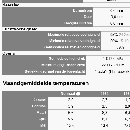
Neerslag
0,0 mm
Etmaalsom
0,0 uur
Duur
0,0 mm
Hoogste uursom
Luchtvochtigheid
95%
24-25
Maximale relatieve vochtigheid
50%
15-16
Minimale relatieve vochtigheid
79%
Gemiddelde relatieve vochtigheid
Overig
1.012,0 hPa
Gemiddelde luchtdruk
2200 - 2300m
Minimum opgetreden zicht
4 octa's (Half bewolkt
Bedekkingsgraad van de bovenlucht
Maandgemiddelde temperaturen
Normaal
1981
198
3,5
2,7
1,
Januari
3,9
1,3
Februari
2,9
6,6
8,3
Maart
5,3
9,9
8,1
April
8,2
13,6
13,4
Mei
12,