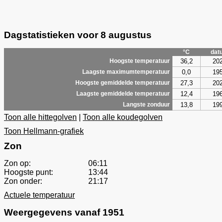
Dagstatistieken voor 8 augustus
°C
dat
36,2
20
Hoogste temperatuur
0,0
19
Laagste maximumtemperatuur
27,3
20
Hoogste gemiddelde temperatuur
12,4
19
Laagste gemiddelde temperatuur
13,8
19
Langste zonduur
Toon alle hittegolven
|
Toon alle koudegolven
Toon Hellmann-grafiek
Zon
Zon op:
06:11
Hoogste punt:
13:44
Zon onder:
21:17
Actuele temperatuur
Weergegevens vanaf 1951