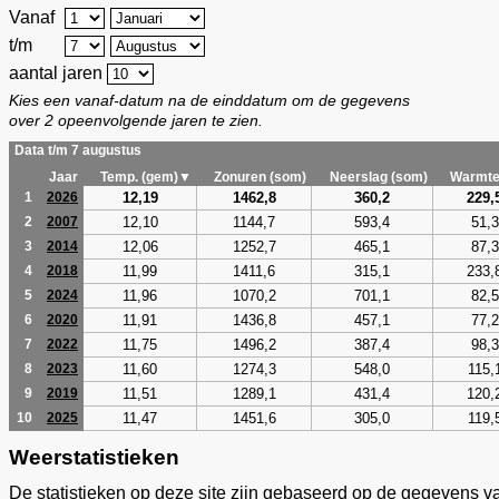
Vanaf
t/m
aantal jaren
Kies een vanaf-datum na de einddatum om de gegevens
over 2 opeenvolgende jaren te zien.
Data t/m 7 augustus
Jaar
Temp. (gem)▼
Zonuren (som)
Neerslag (som)
Warmte
12,19
1462,8
360,2
229,
1
2026
12,10
1144,7
593,4
51,3
2
2007
12,06
1252,7
465,1
87,3
3
2014
11,99
1411,6
315,1
233,
4
2018
11,96
1070,2
701,1
82,5
5
2024
11,91
1436,8
457,1
77,2
6
2020
11,75
1496,2
387,4
98,3
7
2022
11,60
1274,3
548,0
115,
8
2023
11,51
1289,1
431,4
120,
9
2019
11,47
1451,6
305,0
119,
10
2025
Weerstatistieken
De statistieken op deze site zijn gebaseerd op de gegevens v