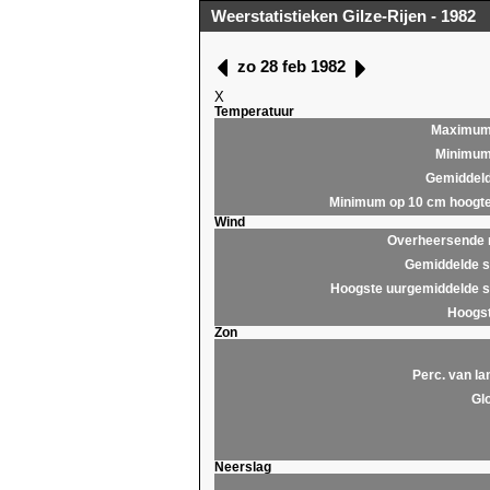
Weerstatistieken Gilze-Rijen - 1982
zo 28 feb 1982
X
Temperatuur
Maximu
Minimu
Gemiddel
Minimum op 10 cm hoogt
Wind
Overheersende r
Gemiddelde s
Hoogste uurgemiddelde s
Hoogst
Zon
Perc. van la
Glo
Neerslag