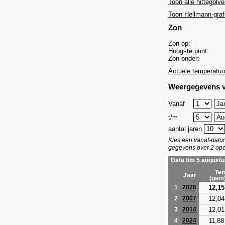
Toon alle hittegolve
Toon Hellmann-graf
Zon
Zon op:
Hoogste punt:
Zon onder:
Actuele temperatuu
Weergegevens v
Vanaf
t/m
aantal jaren
Kies een vanaf-dat
gegevens over 2 ope
Data t/m 5 augustu
Tem
Jaar
(gem
12,15
1
2026
12,04
2
2007
12,01
3
2014
11,88
4
2024