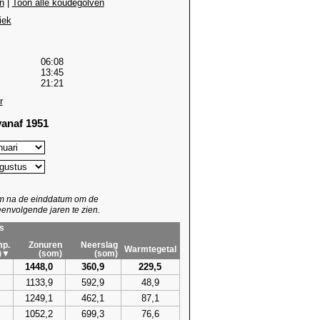
n
|
Toon alle koudegolven
iek
06:08
13:45
21:21
r
anaf 1951
um na de einddatum om de
envolgende jaren te zien.
s
p.
Zonuren
Neerslag
Warmtegetal
)▼
(som)
(som)
1448,0
360,9
229,5
1133,9
592,9
48,9
1249,1
462,1
87,1
1052,2
699,3
76,6