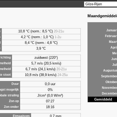
Maandgemiddeld
Januar
10,8 °C (norm.: 8,5 °C)
20-21u
m
Februar
4,2
°C (norm.: 1,0 °C)
1-2u
m
Maar
8,4
°C (norm.: 4,8 °C)
d
Apri
3,9
°C
e
Me
zuidwest (220°)
ichting
Jun
5,7 m/s (20,5 km/u)
nelheid
Jul
6,7 m/s (24,1 km/u)
20-21u
nelheid
Augustu
10,8 m/s (38,9 km/u)
24-25u
e stoot
Septembe
Oktobe
0,0 uur
Duur
Novembe
0%
ngst mogelijk
Decembe
J/cm² (0,0 W/m²)
bale straling
Gemiddeld
07:27
Zon op
18:16
Zon onder
0,7 mm
Etmaalsom