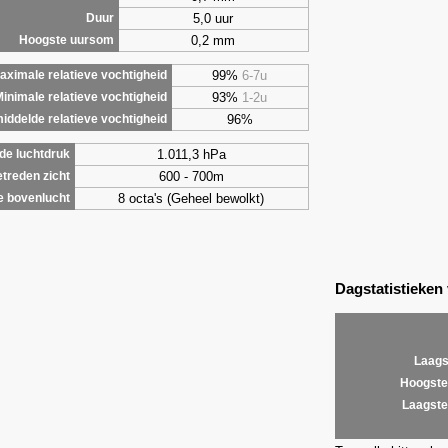
5,0 uur
Duur
0,2 mm
Hoogste uursom
99%
6-7u
aximale relatieve vochtigheid
93%
1-2u
inimale relatieve vochtigheid
96%
iddelde relatieve vochtigheid
1.011,3 hPa
de luchtdruk
600 - 700m
treden zicht
8 octa's (Geheel bewolkt)
e bovenlucht
Dagstatistieken
Laags
Hoogste
Laagste