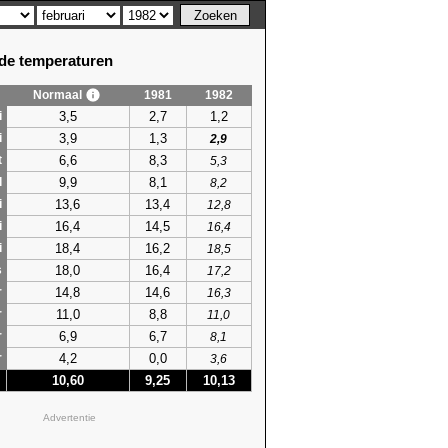
e temperaturen
Normaal
1981
1982
3,5
2,7
1,2
i
3,9
1,3
i
2,9
6,6
8,3
t
5,3
9,9
8,1
l
8,2
13,6
13,4
i
12,8
16,4
14,5
i
16,4
18,4
16,2
i
18,5
18,0
16,4
s
17,2
14,8
14,6
r
16,3
11,0
8,8
r
11,0
6,9
6,7
r
8,1
4,2
0,0
r
3,6
10,60
9,25
10,13
Advertentie