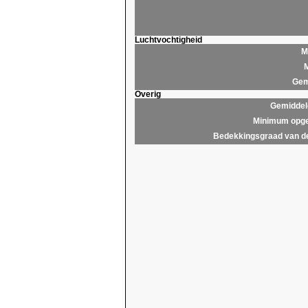
Luchtvochtigheid
M
M
Gem
Overig
Gemiddel
Minimum opge
Bedekkingsgraad van d