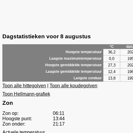
Dagstatistieken voor 8 augustus
°C
dat
36,2
20
Hoogste temperatuur
0,0
19
Laagste maximumtemperatuur
27,3
20
Hoogste gemiddelde temperatuur
12,4
19
Laagste gemiddelde temperatuur
13,8
19
Langste zonduur
Toon alle hittegolven
|
Toon alle koudegolven
Toon Hellmann-grafiek
Zon
Zon op:
06:11
Hoogste punt:
13:44
Zon onder:
21:17
Actuele temperatuur