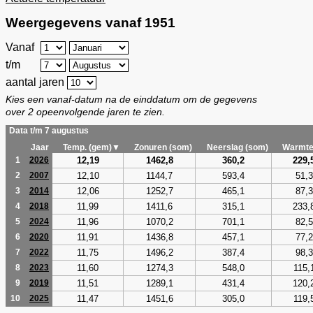
Weergegevens vanaf 1951
Vanaf
t/m
aantal jaren
Kies een vanaf-datum na de einddatum om de gegevens
over 2 opeenvolgende jaren te zien.
Data t/m 7 augustus
Jaar
Temp. (gem)▼
Zonuren (som)
Neerslag (som)
Warmte
12,19
1462,8
360,2
229,
1
2026
12,10
1144,7
593,4
51,3
2
2007
12,06
1252,7
465,1
87,3
3
2014
11,99
1411,6
315,1
233,
4
2018
11,96
1070,2
701,1
82,5
5
2024
11,91
1436,8
457,1
77,2
6
2020
11,75
1496,2
387,4
98,3
7
2022
11,60
1274,3
548,0
115,
8
2023
11,51
1289,1
431,4
120,
9
2019
11,47
1451,6
305,0
119,
10
2025