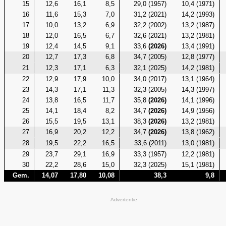
15
12,6
16,1
8,5
29,0 (1957)
10,4 (1971)
16
11,6
15,3
7,0
31,2 (2021)
14,2 (1993)
17
10,0
13,2
6,9
32,2 (2002)
13,2 (1987)
18
12,0
16,5
6,7
32,6 (2021)
13,2 (1981)
19
12,4
14,5
9,1
33,6
(2026)
13,4 (1991)
20
12,7
17,3
6,8
34,7 (2005)
12,8 (1977)
21
12,3
17,1
6,3
32,1 (2025)
14,2 (1981)
22
12,9
17,9
10,0
34,0 (2017)
13,1 (1964)
23
14,3
17,1
11,3
32,3 (2005)
14,3 (1997)
24
13,8
16,5
11,7
35,8
(2026)
14,1 (1996)
25
14,1
18,4
8,2
34,7
(2026)
14,9 (1956)
26
15,5
19,5
13,1
38,3
(2026)
13,2 (1981)
27
16,9
20,2
12,2
34,7
(2026)
13,8 (1962)
28
19,5
22,2
16,5
33,6 (2011)
13,0 (1981)
29
23,7
29,1
16,9
33,3 (1957)
12,2 (1981)
30
22,2
28,6
15,0
32,3 (2025)
15,1 (1981)
Gem.
14,07
17,80
10,08
38,3
9,8
Advertentie