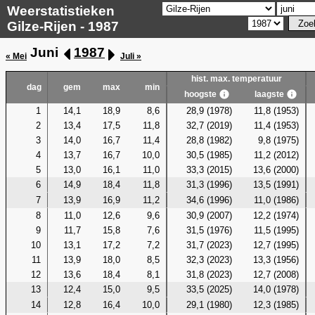
Weerstatistieken
Gilze-Rijen - 1987
Juni
1987
« Mei
Juli »
hist. max. temperatuur
dag
gem
max
min
hoogste
laagste
1
14,1
18,9
8,6
28,9 (1978)
11,8 (1953)
2
13,4
17,5
11,8
32,7 (2019)
11,4 (1953)
3
14,0
16,7
11,4
28,8 (1982)
9,8 (1975)
4
13,7
16,7
10,0
30,5 (1985)
11,2 (2012)
5
13,0
16,1
11,0
33,3 (2015)
13,6 (2000)
6
14,9
18,4
11,8
31,3 (1996)
13,5 (1991)
7
13,9
16,9
11,2
34,6 (1996)
11,0 (1986)
8
11,0
12,6
9,6
30,9 (2007)
12,2 (1974)
9
11,7
15,8
7,6
31,5 (1976)
11,5 (1995)
10
13,1
17,2
7,2
31,7 (2023)
12,7 (1995)
11
13,9
18,0
8,5
32,3 (2023)
13,3 (1956)
12
13,6
18,4
8,1
31,8 (2023)
12,7 (2008)
13
12,4
15,0
9,5
33,5 (2025)
14,0 (1978)
14
12,8
16,4
10,0
29,1 (1980)
12,3 (1985)