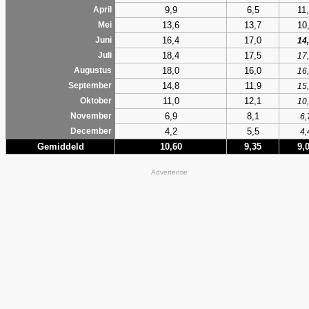
9,9
6,5
11
April
13,6
13,7
10
Mei
16,4
17,0
Juni
14
18,4
17,5
Juli
17
18,0
16,0
Augustus
16
14,8
11,9
September
15
11,0
12,1
Oktober
10
6,9
8,1
November
6,
4,2
5,5
December
4,
Gemiddeld
10,60
9,35
9,
Advertentie