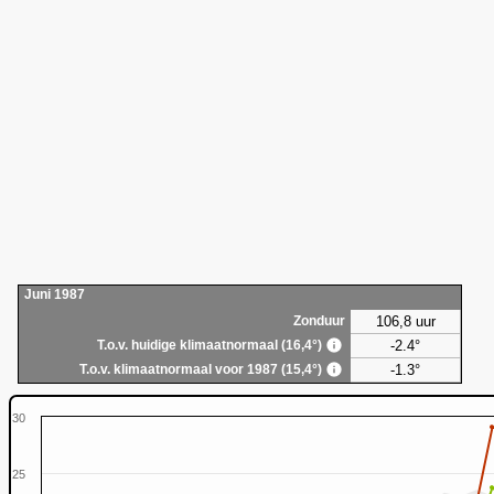
Juni 1987
106,8 uur
Zonduur
-2.4°
T.o.v. huidige klimaatnormaal (16,4°)
-1.3°
T.o.v. klimaatnormaal voor 1987 (15,4°)
30
25