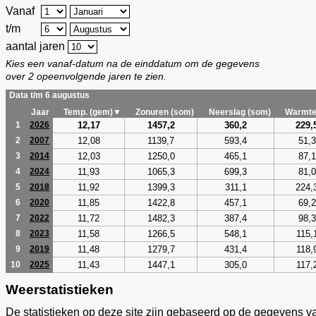
Vanaf
t/m
aantal jaren
Kies een vanaf-datum na de einddatum om de gegevens
over 2 opeenvolgende jaren te zien.
Data t/m 6 augustus
Jaar
Temp. (gem)▼
Zonuren (som)
Neerslag (som)
Warmte
12,17
1457,2
360,2
229,
1
2026
12,08
1139,7
593,4
51,3
2
2007
12,03
1250,0
465,1
87,1
3
2014
11,93
1065,3
699,3
81,0
4
2024
11,92
1399,3
311,1
224,
5
2018
11,85
1422,8
457,1
69,2
6
2020
11,72
1482,3
387,4
98,3
7
2022
11,58
1266,5
548,1
115,
8
2023
11,48
1279,7
431,4
118,
9
2019
11,43
1447,1
305,0
117,
10
2025
Weerstatistieken
De statistieken op deze site zijn gebaseerd op de gegevens v