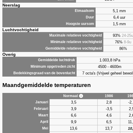
Neerslag
5,1 mm
Etmaalsom
6,4 uur
Duur
1,5 mm
Hoogste uursom
Luchtvochtigheid
93%
24-25
Maximale relatieve vochtigheid
76%
8-9u
Minimale relatieve vochtigheid
86%
Gemiddelde relatieve vochtigheid
Overig
1.003,8 hPa
Gemiddelde luchtdruk
4500 - 4600m
Minimum opgetreden zicht
7 octa's (Vrijwel geheel bewol
Bedekkingsgraad van de bovenlucht
Maandgemiddelde temperaturen
Normaal
1986
19
3,5
2,8
-2
Januari
3,9
-3,5
2,
Februari
6,6
4,6
2,
Maart
9,9
6,5
11
April
13,6
13,7
Mei
10