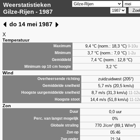
Weerstatistieken
Gilze-Rijen - 1987
do 14 mei 1987
X
Temperatuur
9,4 °C (norm.: 18,3 °C)
9-10u
Maximum
3,7 °C (norm.: 7,0 °C)
1-2u
Minimum
7,4 °C (norm.: 12,8 °C)
Gemiddeld
3,2 °C
Minimum op 10 cm hoogte
Wind
zuidzuidwest (205°)
Overheersende richting
5,7 m/s (20,5 km/u)
Gemiddelde snelheid
8,7 m/s (31,3 km/u)
11-12
Hoogste uurgemiddelde snelheid
14,4 m/s (51,8 km/u)
11-12
Hoogste stoot
Zon
0,0 uur
Duur
0%
Perc. van langst mogelijk
770 J/cm² (89,1 W/m²)
Globale straling
05:46
Zon op
21:24
Zon onder