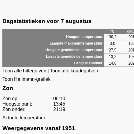
Dagstatistieken voor 7 augustus
°C
dat
36,2
20
Hoogste temperatuur
0,0
19
Laagste maximumtemperatuur
27,5
20
Hoogste gemiddelde temperatuur
13,2
19
Laagste gemiddelde temperatuur
14,0
20
Langste zonduur
Toon alle hittegolven
|
Toon alle koudegolven
Toon Hellmann-grafiek
Zon
Zon op:
06:10
Hoogste punt:
13:45
Zon onder:
21:19
Actuele temperatuur
Weergegevens vanaf 1951