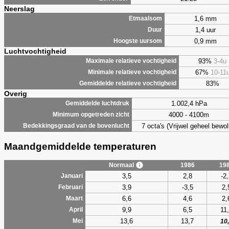
Neerslag
1,6 mm
Etmaalsom
1,4 uur
Duur
0,9 mm
Hoogste uursom
Luchtvochtigheid
93%
3-4u
Maximale relatieve vochtigheid
67%
10-11
Minimale relatieve vochtigheid
83%
Gemiddelde relatieve vochtigheid
Overig
1.002,4 hPa
Gemiddelde luchtdruk
4000 - 4100m
Minimum opgetreden zicht
7 octa's (Vrijwel geheel bewol
Bedekkingsgraad van de bovenlucht
Maandgemiddelde temperaturen
Normaal
1986
19
3,5
2,8
-2
Januari
3,9
-3,5
2,
Februari
6,6
4,6
2,
Maart
9,9
6,5
11
April
13,6
13,7
Mei
10