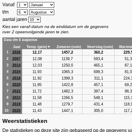
Vanaf
t/m
aantal jaren
Kies een vanaf-datum na de einddatum om de gegevens
over 2 opeenvolgende jaren te zien.
Data t/m 6 augustus
Jaar
Temp. (gem)▼
Zonuren (som)
Neerslag (som)
Warmte
12,17
1457,2
360,2
229,
1
2026
12,08
1139,7
593,4
51,3
2
2007
12,03
1250,0
465,1
87,1
3
2014
11,93
1065,3
699,3
81,0
4
2024
11,92
1399,3
311,1
224,
5
2018
11,85
1422,8
457,1
69,2
6
2020
11,72
1482,3
387,4
98,3
7
2022
11,58
1266,5
548,1
115,
8
2023
11,48
1279,7
431,4
118,
9
2019
11,43
1447,1
305,0
117,
10
2025
Weerstatistieken
De statistieken op deze site zijn gebaseerd op de gegevens v