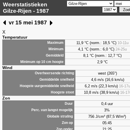
Weerstatistieken
Gilze-Rijen - 1987
vr 15 mei 1987
X
Temperatuur
11,9 °C (norm.: 18,5 °C)
10-11u
Maximum
4,1
°C (norm.: 6,0 °C)
24-25u
Minimum
8,1
°C (norm.: 12,7 °C)
Gemiddeld
2,9
°C
Minimum op 10 cm hoogte
Wind
west (265°)
Overheersende richting
4,6 m/s (16,6 km/u)
Gemiddelde snelheid
6,2 m/s (22,3 km/u)
16-17
Hoogste uurgemiddelde snelheid
10,8 m/s (38,9 km/u)
16-17
Hoogste stoot
Zon
0,4 uur
Duur
3%
Perc. van langst mogelijk
756 J/cm² (87,5 W/m²)
Globale straling
05:45
Zon op
21:25
Zon onder