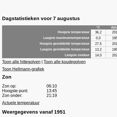
Dagstatistieken voor 7 augustus
°C
dat
36,2
20
Hoogste temperatuur
0,0
19
Laagste maximumtemperatuur
27,5
20
Hoogste gemiddelde temperatuur
13,2
19
Laagste gemiddelde temperatuur
14,0
20
Langste zonduur
Toon alle hittegolven
|
Toon alle koudegolven
Toon Hellmann-grafiek
Zon
Zon op:
06:10
Hoogste punt:
13:45
Zon onder:
21:19
Actuele temperatuur
Weergegevens vanaf 1951