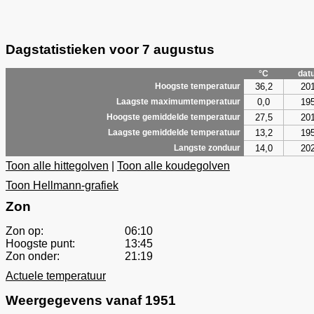
Dagstatistieken voor 7 augustus
°C
dat
36,2
20
Hoogste temperatuur
0,0
19
Laagste maximumtemperatuur
27,5
20
Hoogste gemiddelde temperatuur
13,2
19
Laagste gemiddelde temperatuur
14,0
20
Langste zonduur
Toon alle hittegolven
|
Toon alle koudegolven
Toon Hellmann-grafiek
Zon
Zon op:
06:10
Hoogste punt:
13:45
Zon onder:
21:19
Actuele temperatuur
Weergegevens vanaf 1951