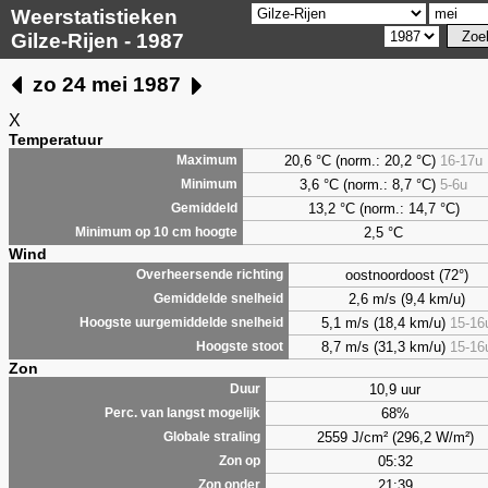
Weerstatistieken
Gilze-Rijen - 1987
zo 24 mei 1987
X
Temperatuur
20,6 °C (norm.: 20,2 °C)
16-17u
Maximum
3,6
°C (norm.: 8,7 °C)
5-6u
Minimum
13,2 °C (norm.: 14,7 °C)
Gemiddeld
2,5
°C
Minimum op 10 cm hoogte
Wind
oostnoordoost (72°)
Overheersende richting
2,6 m/s (9,4 km/u)
Gemiddelde snelheid
5,1 m/s (18,4 km/u)
15-16
Hoogste uurgemiddelde snelheid
8,7 m/s (31,3 km/u)
15-16
Hoogste stoot
Zon
10,9 uur
Duur
68%
Perc. van langst mogelijk
2559 J/cm² (296,2 W/m²)
Globale straling
05:32
Zon op
21:39
Zon onder