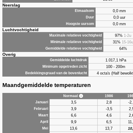
Neerslag
0,0 mm
Etmaalsom
0,0 uur
Duur
0,0 mm
Hoogste uursom
Luchtvochtigheid
97%
1-2u
Maximale relatieve vochtigheid
31%
15-16
Minimale relatieve vochtigheid
64%
Gemiddelde relatieve vochtigheid
Overig
1.017,1 hPa
Gemiddelde luchtdruk
100 - 200m
Minimum opgetreden zicht
4 octa's (Half bewolkt
Bedekkingsgraad van de bovenlucht
Maandgemiddelde temperaturen
Normaal
1986
19
3,5
2,8
-2
Januari
3,9
-3,5
2,
Februari
6,6
4,6
2,
Maart
9,9
6,5
11
April
13,6
13,7
Mei
10