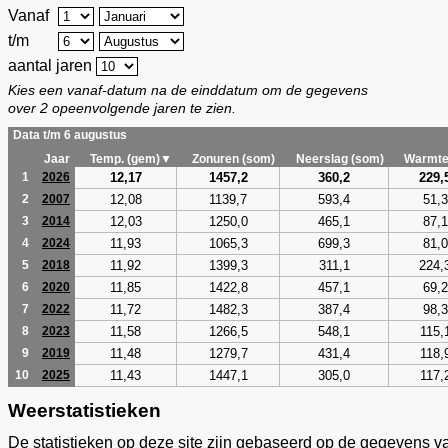
Vanaf
t/m
aantal jaren
Kies een vanaf-datum na de einddatum om de gegevens
over 2 opeenvolgende jaren te zien.
Data t/m 6 augustus
Jaar
Temp. (gem)▼
Zonuren (som)
Neerslag (som)
Warmte
12,17
1457,2
360,2
229,
1
2026
12,08
1139,7
593,4
51,3
2
2007
12,03
1250,0
465,1
87,1
3
2014
11,93
1065,3
699,3
81,0
4
2024
11,92
1399,3
311,1
224,
5
2018
11,85
1422,8
457,1
69,2
6
2020
11,72
1482,3
387,4
98,3
7
2022
11,58
1266,5
548,1
115,
8
2023
11,48
1279,7
431,4
118,
9
2019
11,43
1447,1
305,0
117,
10
2025
Weerstatistieken
De statistieken op deze site zijn gebaseerd op de gegevens v