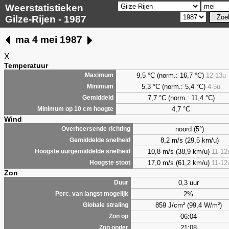
Weerstatistieken
Gilze-Rijen - 1987
ma 4 mei 1987
X
Temperatuur
9,5 °C (norm.: 16,7 °C)
12-13u
Maximum
5,3 °C (norm.: 5,4 °C)
4-5u
Minimum
7,7 °C (norm.: 11,4 °C)
Gemiddeld
4,7 °C
Minimum op 10 cm hoogte
Wind
noord (5°)
Overheersende richting
8,2 m/s (29,5 km/u)
Gemiddelde snelheid
10,8 m/s (38,9 km/u)
11-12
Hoogste uurgemiddelde snelheid
17,0 m/s (61,2 km/u)
11-12
Hoogste stoot
Zon
0,3 uur
Duur
2%
Perc. van langst mogelijk
859 J/cm² (99,4 W/m²)
Globale straling
06:04
Zon op
21:08
Zon onder