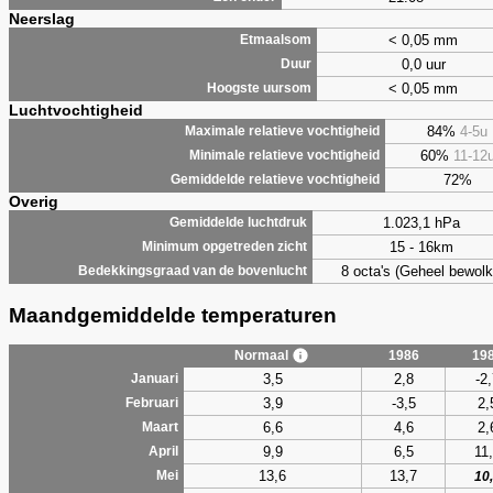
Neerslag
< 0,05 mm
Etmaalsom
0,0 uur
Duur
< 0,05 mm
Hoogste uursom
Luchtvochtigheid
84%
4-5u
Maximale relatieve vochtigheid
60%
11-12
Minimale relatieve vochtigheid
72%
Gemiddelde relatieve vochtigheid
Overig
1.023,1 hPa
Gemiddelde luchtdruk
15 - 16km
Minimum opgetreden zicht
8 octa's (Geheel bewolk
Bedekkingsgraad van de bovenlucht
Maandgemiddelde temperaturen
Normaal
1986
19
3,5
2,8
-2
Januari
3,9
-3,5
2,
Februari
6,6
4,6
2,
Maart
9,9
6,5
11
April
13,6
13,7
Mei
10