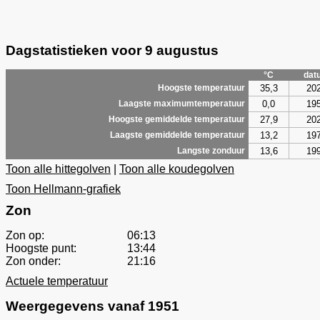
Dagstatistieken voor 9 augustus
°C
dat
35,3
20
Hoogste temperatuur
0,0
19
Laagste maximumtemperatuur
27,9
20
Hoogste gemiddelde temperatuur
13,2
19
Laagste gemiddelde temperatuur
13,6
19
Langste zonduur
Toon alle hittegolven
|
Toon alle koudegolven
Toon Hellmann-grafiek
Zon
Zon op:
06:13
Hoogste punt:
13:44
Zon onder:
21:16
Actuele temperatuur
Weergegevens vanaf 1951