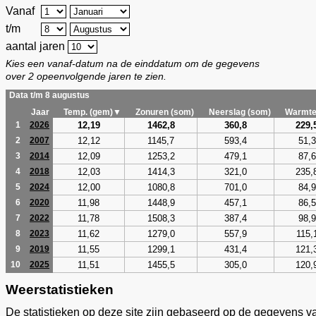
Vanaf
t/m
aantal jaren
Kies een vanaf-datum na de einddatum om de gegevens
over 2 opeenvolgende jaren te zien.
Data t/m 8 augustus
Jaar
Temp. (gem)▼
Zonuren (som)
Neerslag (som)
Warmte
12,19
1462,8
360,8
229,
1
2026
12,12
1145,7
593,4
51,3
2
2007
12,09
1253,2
479,1
87,6
3
2014
12,03
1414,3
321,0
235,
4
2018
12,00
1080,8
701,0
84,9
5
2024
11,98
1448,9
457,1
86,5
6
2020
11,78
1508,3
387,4
98,9
7
2022
11,62
1279,0
557,9
115,
8
2023
11,55
1299,1
431,4
121,
9
2019
11,51
1455,5
305,0
120,
10
2025
Weerstatistieken
De statistieken op deze site zijn gebaseerd op de gegevens v