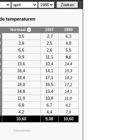
e temperaturen
Normaal
1987
1988
3,5
-2,7
6,3
i
3,9
2,5
4,8
i
6,6
2,6
5,5
t
9,9
11,1
l
9,1
13,6
10,4
i
14,4
16,4
14,1
i
15,3
18,4
17,1
i
16,2
18,0
16,5
s
17,1
14,8
15,4
r
14,1
11,0
10,8
r
11,0
6,9
6,7
r
6,1
4,2
4,4
r
7,3
10,60
9,08
10,60
Advertentie