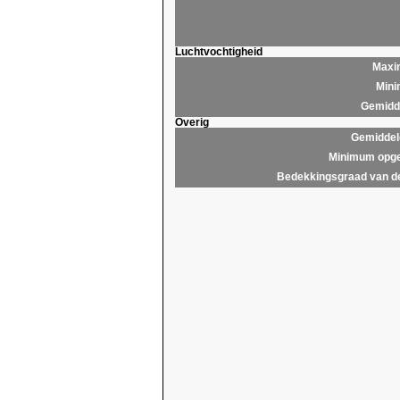
Luchtvochtigheid
Maxim
Mini
Gemidde
Overig
Gemiddel
Minimum opge
Bedekkingsgraad van d