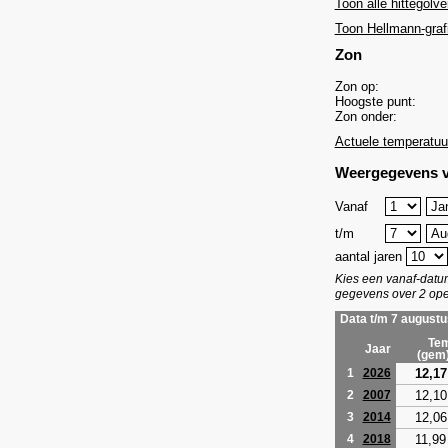
Toon alle hittegolve
Toon Hellmann-graf
Zon
Zon op:
Hoogste punt:
Zon onder:
Actuele temperatuu
Weergegevens v
Vanaf
t/m
aantal jaren
Kies een vanaf-dat
gegevens over 2 ope
Data t/m 7 augustu
Tem
Jaar
(gem
12,17
1
2026
12,10
2
2007
12,06
3
2014
11,99
4
2018