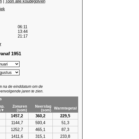
n
|
Toon alle koudegolven
iek
06:11
13:44
21:17
r
anaf 1951
um na de einddatum om de
envolgende jaren te zien.
s
p.
Zonuren
Neerslag
Warmtegetal
)▼
(som)
(som)
1457,2
360,2
229,5
1144,7
593,4
51,3
1252,7
465,1
87,3
1411,6
315,1
233,8