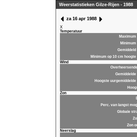
Weerstatistieken Gilze-Rijen - 1988
za 16 apr 1988
X
Temperatuur
Maximum
Minimum
Gemiddeld
Minimum op 10 cm hoogte
Wind
Overheersende 
Gemiddelde 
Hoogste uurgemiddelde 
Hoogs
Zon
Perc. van langst mog
Globale str
Zo
Zon o
Neerslag