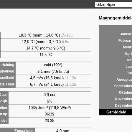
Maandgemiddeld
Januar
19,3 °C (norm.: 14,8 °C)
15-16u
Februar
12,0 °C (norm.: 3,7 °C)
5-6u
Maar
14,7 °C (norm.: 9,6 °C)
Apri
11,5 °C
Me
zuid (190°)
richting
Jun
2,1 m/s (7,6 km/u)
snelheid
Jul
4,6 m/s (16,6 km/u)
11-12u
snelheid
Augustu
6,7 m/s (24,1 km/u)
11-12u
te stoot
Septembe
Oktobe
0,9 uur
Duur
Novembe
6%
elijk
Decembe
1035 J/cm² (119,8 W/m²)
aling
Gemiddeld
06:39
n op
20:38
nder
4,0 mm
Etmaalsom