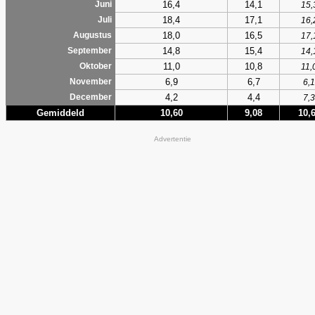
16,4
14,1
Juni
15,
18,4
17,1
Juli
16,
18,0
16,5
Augustus
17,
14,8
15,4
September
14,
11,0
10,8
Oktober
11,
6,9
6,7
November
6,1
4,2
4,4
December
7,3
Gemiddeld
10,60
9,08
10,
Advertentie