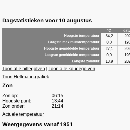
Dagstatistieken voor 10 augustus
°C
dat
34,2
20
Hoogste temperatuur
0,0
19
Laagste maximumtemperatuur
27,1
20
Hoogste gemiddelde temperatuur
0,0
19
Laagste gemiddelde temperatuur
13,9
20
Langste zonduur
Toon alle hittegolven
|
Toon alle koudegolven
Toon Hellmann-grafiek
Zon
Zon op:
06:15
Hoogste punt:
13:44
Zon onder:
21:14
Actuele temperatuur
Weergegevens vanaf 1951