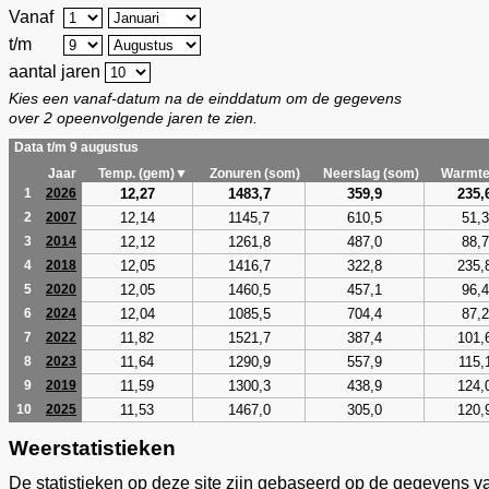
Vanaf
t/m
aantal jaren
Kies een vanaf-datum na de einddatum om de gegevens
over 2 opeenvolgende jaren te zien.
Data t/m 9 augustus
Jaar
Temp. (gem)▼
Zonuren (som)
Neerslag (som)
Warmte
12,27
1483,7
359,9
235,
1
2026
12,14
1145,7
610,5
51,3
2
2007
12,12
1261,8
487,0
88,7
3
2014
12,05
1416,7
322,8
235,
4
2018
12,05
1460,5
457,1
96,4
5
2020
12,04
1085,5
704,4
87,2
6
2024
11,82
1521,7
387,4
101,
7
2022
11,64
1290,9
557,9
115,
8
2023
11,59
1300,3
438,9
124,
9
2019
11,53
1467,0
305,0
120,
10
2025
Weerstatistieken
De statistieken op deze site zijn gebaseerd op de gegevens v