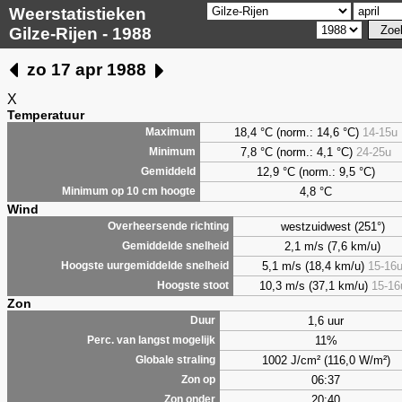
Weerstatistieken
Gilze-Rijen - 1988
zo 17 apr 1988
X
Temperatuur
18,4 °C (norm.: 14,6 °C)
14-15u
Maximum
7,8
°C (norm.: 4,1 °C)
24-25u
Minimum
12,9 °C (norm.: 9,5 °C)
Gemiddeld
4,8
°C
Minimum op 10 cm hoogte
Wind
westzuidwest (251°)
Overheersende richting
2,1 m/s (7,6 km/u)
Gemiddelde snelheid
5,1 m/s (18,4 km/u)
15-16
Hoogste uurgemiddelde snelheid
10,3 m/s (37,1 km/u)
15-16
Hoogste stoot
Zon
1,6 uur
Duur
11%
Perc. van langst mogelijk
1002 J/cm² (116,0 W/m²)
Globale straling
06:37
Zon op
20:40
Zon onder