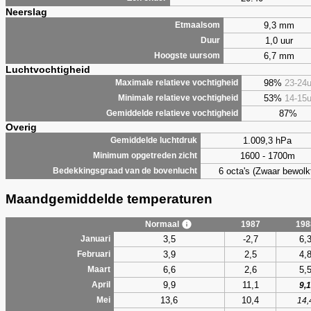
Neerslag
9,3 mm
Etmaalsom
1,0 uur
Duur
6,7 mm
Hoogste uursom
Luchtvochtigheid
98%
23-24
Maximale relatieve vochtigheid
53%
14-15
Minimale relatieve vochtigheid
87%
Gemiddelde relatieve vochtigheid
Overig
1.009,3 hPa
Gemiddelde luchtdruk
1600 - 1700m
Minimum opgetreden zicht
6 octa's (Zwaar bewolk
Bedekkingsgraad van de bovenlucht
Maandgemiddelde temperaturen
Normaal
1987
198
3,5
-2,7
6,
Januari
3,9
2,5
4,
Februari
6,6
2,6
5,
Maart
9,9
11,1
April
9,1
13,6
10,4
Mei
14,