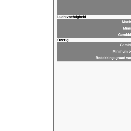
Luchtvochtigheid
Maxim
Mini
Gemidde
Overig
Gemidd
Minimum op
Bedekkingsgraad van