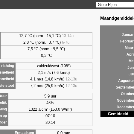
Maandgemiddeld
Januar
12,7 °C (norm.: 15,1 °C)
13-14u
Februar
2,8
°C (norm.: 3,7 °C)
6-7u
Maar
7,5
°C (norm.: 9,5 °C)
Apri
0,3
°C
Me
zuidzuidwest (198°)
richting
Jun
2,1 m/s (7,6 km/u)
snelheid
Jul
4,1 m/s (14,8 km/u)
12-13u
snelheid
Augustu
7,2 m/s (25,9 km/u)
12-13u
te stoot
Septembe
Oktobe
5,9 uur
Duur
Novembe
45%
lijk
Decembe
1322 J/cm² (153,0 W/m²)
aling
Gemiddeld
07:10
n op
20:14
nder
0,0 mm
Etmaalsom