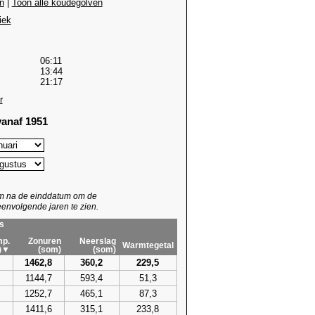
n
|
Toon alle koudegolven
iek
06:11
13:44
21:17
r
anaf 1951
um na de einddatum om de
envolgende jaren te zien.
s
p.
Zonuren
Neerslag
Warmtegetal
)▼
(som)
(som)
1462,8
360,2
229,5
1144,7
593,4
51,3
1252,7
465,1
87,3
1411,6
315,1
233,8