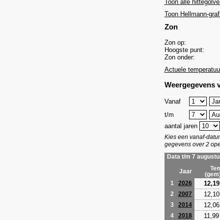
Toon alle hittegolve
Toon Hellmann-graf
Zon
Zon op:
Hoogste punt:
Zon onder:
Actuele temperatuu
Weergegevens v
Vanaf
t/m
aantal jaren
Kies een vanaf-dat
gegevens over 2 ope
Data t/m 7 augustu
Tem
Jaar
(gem
12,19
1
2026
12,10
2
2007
12,06
3
2014
11,99
4
2018