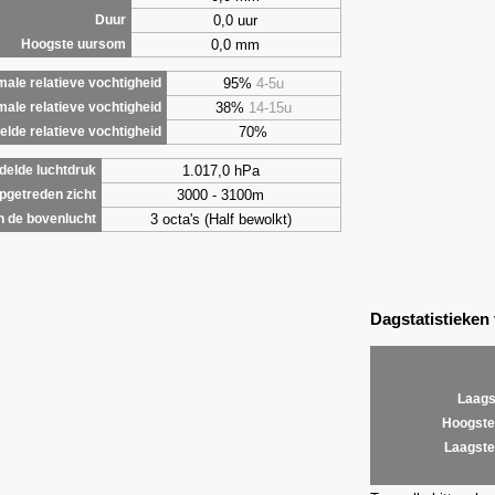
0,0 uur
Duur
0,0 mm
Hoogste uursom
95%
4-5u
ale relatieve vochtigheid
38%
14-15u
male relatieve vochtigheid
70%
lde relatieve vochtigheid
1.017,0 hPa
elde luchtdruk
3000 - 3100m
getreden zicht
3 octa's (Half bewolkt)
 de bovenlucht
Dagstatistieken
Laags
Hoogste
Laagste