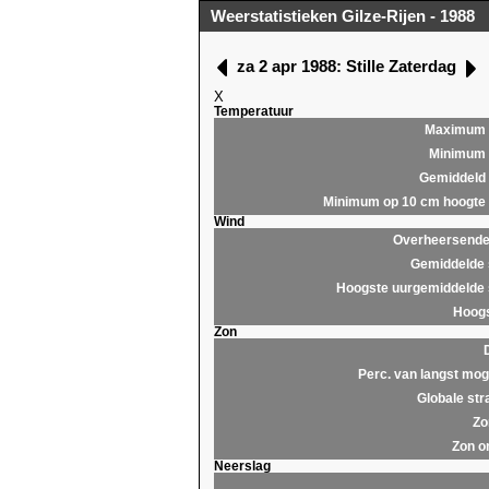
Weerstatistieken Gilze-Rijen - 1988
za 2 apr 1988: Stille Zaterdag
X
Temperatuur
Maximum
Minimum
Gemiddeld
Minimum op 10 cm hoogte
Wind
Overheersende 
Gemiddelde 
Hoogste uurgemiddelde 
Hoogs
Zon
Perc. van langst moge
Globale str
Zo
Zon o
Neerslag