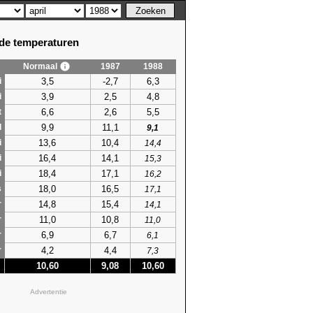
e temperaturen
Normaal
1987
1988
3,5
-2,7
6,3
i
3,9
2,5
4,8
i
6,6
2,6
5,5
t
9,9
11,1
l
9,1
13,6
10,4
i
14,4
16,4
14,1
i
15,3
18,4
17,1
i
16,2
18,0
16,5
s
17,1
14,8
15,4
r
14,1
11,0
10,8
r
11,0
6,9
6,7
r
6,1
4,2
4,4
r
7,3
10,60
9,08
10,60
Advertentie