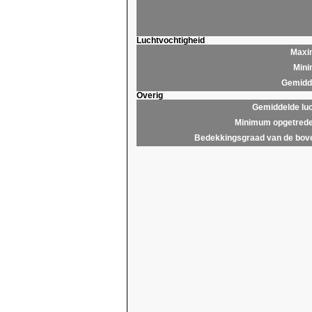
Luchtvochtigheid
Maxim
Mini
Gemidde
Overig
Gemiddelde lu
Minimum opgetrede
Bedekkingsgraad van de bov