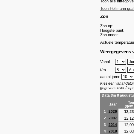
Toon alle hittegolve
Toon Hellmann-graf
Zon
Zon op:
Hoogste punt:
Zon onder:
Actuele temperatuu
Weergegevens v
Vanaf
t/m
aantal jaren
Kies een vanaf-dat
gegevens over 2 ope
Data t/m 8 augustu
Tem
Jaar
(gem
12,23
1
2026
12,12
2
2007
12,09
3
2014
12,03
4
2018