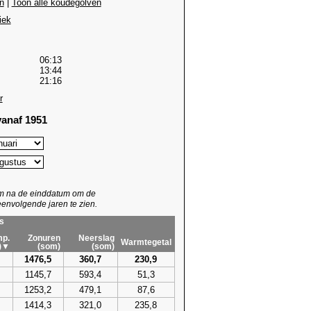
n
|
Toon alle koudegolven
iek
06:13
13:44
21:16
r
anaf 1951
um na de einddatum om de
envolgende jaren te zien.
s
p.
Zonuren
Neerslag
Warmtegetal
)▼
(som)
(som)
1476,5
360,7
230,9
1145,7
593,4
51,3
1253,2
479,1
87,6
1414,3
321,0
235,8