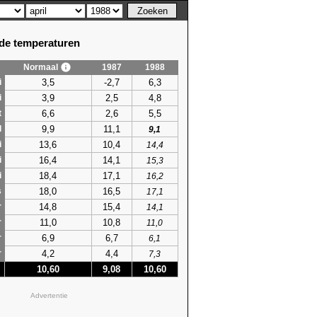
e temperaturen
Normaal
1987
1988
3,5
-2,7
6,3
i
3,9
2,5
4,8
i
6,6
2,6
5,5
t
9,9
11,1
l
9,1
13,6
10,4
i
14,4
16,4
14,1
i
15,3
18,4
17,1
i
16,2
18,0
16,5
s
17,1
14,8
15,4
r
14,1
11,0
10,8
r
11,0
6,9
6,7
r
6,1
4,2
4,4
r
7,3
10,60
9,08
10,60
Advertentie