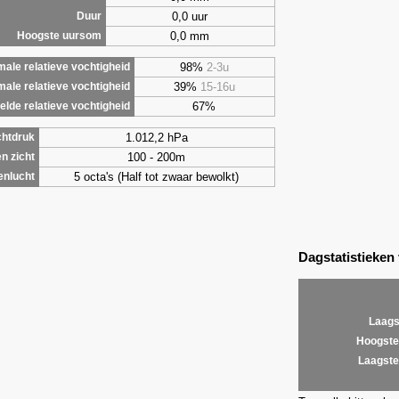
0,0 uur
Duur
0,0 mm
Hoogste uursom
98%
2-3u
ale relatieve vochtigheid
39%
15-16u
male relatieve vochtigheid
67%
lde relatieve vochtigheid
1.012,2 hPa
chtdruk
100 - 200m
n zicht
5 octa's (Half tot zwaar bewolkt)
enlucht
Dagstatistieken
Laags
Hoogste
Laagste