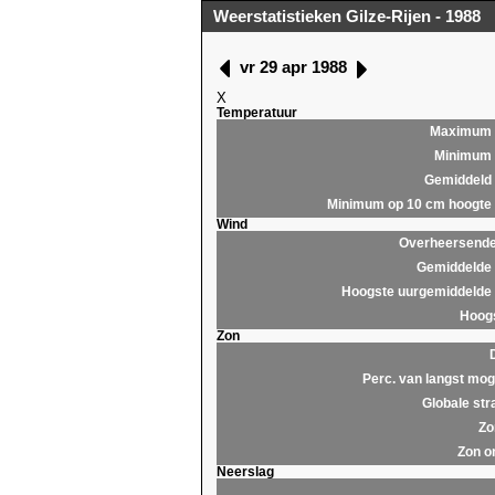
Weerstatistieken Gilze-Rijen - 1988
vr 29 apr 1988
X
Temperatuur
Maximum
Minimum
Gemiddeld
Minimum op 10 cm hoogte
Wind
Overheersende 
Gemiddelde 
Hoogste uurgemiddelde 
Hoogs
Zon
Perc. van langst moge
Globale str
Zo
Zon o
Neerslag