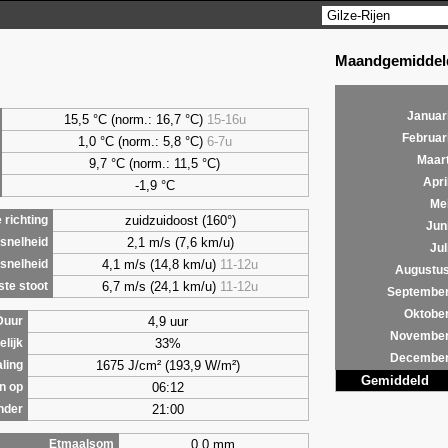
Maandgemiddeld
Januar
15,5 °C (norm.: 16,7 °C)
15-16u
Februar
1,0
°C (norm.: 5,8 °C)
6-7u
Maar
9,7
°C (norm.: 11,5 °C)
Apri
-1,9 °C
Me
zuidzuidoost (160°)
richting
Jun
2,1 m/s (7,6 km/u)
snelheid
Jul
4,1 m/s (14,8 km/u)
11-12u
snelheid
Augustu
6,7 m/s (24,1 km/u)
11-12u
te stoot
Septembe
Oktobe
4,9 uur
Duur
Novembe
33%
lijk
Decembe
1675 J/cm² (193,9 W/m²)
aling
Gemiddeld
06:12
n op
21:00
nder
0,0 mm
Etmaalsom