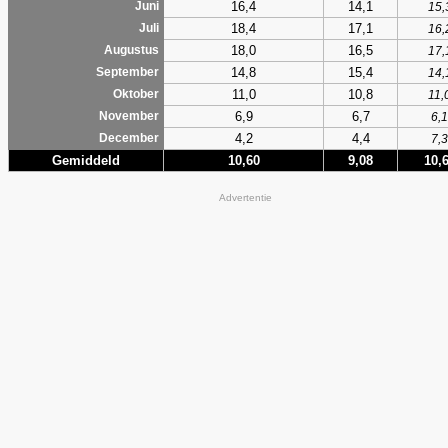
16,4
14,1
Juni
15,
18,4
17,1
Juli
16,
18,0
16,5
Augustus
17,
14,8
15,4
September
14,
11,0
10,8
Oktober
11,
6,9
6,7
November
6,1
4,2
4,4
December
7,3
Gemiddeld
10,60
9,08
10,
Advertentie