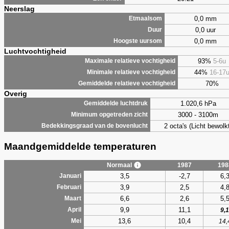
Neerslag
0,0 mm
Etmaalsom
0,0 uur
Duur
0,0 mm
Hoogste uursom
Luchtvochtigheid
93%
5-6u
Maximale relatieve vochtigheid
44%
16-17
Minimale relatieve vochtigheid
70%
Gemiddelde relatieve vochtigheid
Overig
1.020,6 hPa
Gemiddelde luchtdruk
3000 - 3100m
Minimum opgetreden zicht
2 octa's (Licht bewolk
Bedekkingsgraad van de bovenlucht
Maandgemiddelde temperaturen
Normaal
1987
198
3,5
-2,7
6,
Januari
3,9
2,5
4,
Februari
6,6
2,6
5,
Maart
9,9
11,1
April
9,1
13,6
10,4
Mei
14,