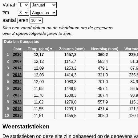
Vanaf
t/m
aantal jaren
Kies een vanaf-datum na de einddatum om de gegevens
over 2 opeenvolgende jaren te zien.
Data t/m 8 augustus
Jaar
Temp. (gem)▼
Zonuren (som)
Neerslag (som)
Warmte
12,17
1457,2
360,2
229,
1
2026
12,12
1145,7
593,4
51,3
2
2007
12,09
1253,2
479,1
87,6
3
2014
12,03
1414,3
321,0
235,
4
2018
12,00
1080,8
701,0
84,9
5
2024
11,98
1448,9
457,1
86,5
6
2020
11,78
1508,3
387,4
98,9
7
2022
11,62
1279,0
557,9
115,
8
2023
11,55
1299,1
431,4
121,
9
2019
11,51
1455,5
305,0
120,
10
2025
Weerstatistieken
De statistieken op deze site zijn gebaseerd op de gegevens v