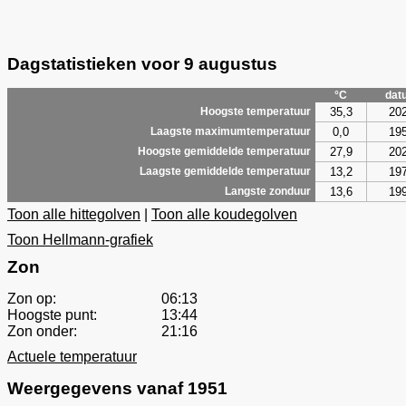
Dagstatistieken voor 9 augustus
°C
dat
35,3
20
Hoogste temperatuur
0,0
19
Laagste maximumtemperatuur
27,9
20
Hoogste gemiddelde temperatuur
13,2
19
Laagste gemiddelde temperatuur
13,6
19
Langste zonduur
Toon alle hittegolven
|
Toon alle koudegolven
Toon Hellmann-grafiek
Zon
Zon op:
06:13
Hoogste punt:
13:44
Zon onder:
21:16
Actuele temperatuur
Weergegevens vanaf 1951