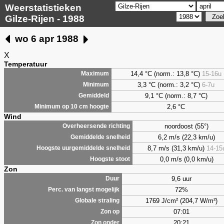
Weerstatistieken
Gilze-Rijen - 1988
wo 6 apr 1988
X
Temperatuur
14,4 °C (norm.: 13,8 °C)
15-16u
Maximum
3,3
°C (norm.: 3,2 °C)
6-7u
Minimum
9,1
°C (norm.: 8,7 °C)
Gemiddeld
2,6
°C
Minimum op 10 cm hoogte
Wind
noordoost (55°)
Overheersende richting
6,2 m/s (22,3 km/u)
Gemiddelde snelheid
8,7 m/s (31,3 km/u)
14-15
Hoogste uurgemiddelde snelheid
0,0 m/s (0,0 km/u)
Hoogste stoot
Zon
9,6 uur
Duur
72%
Perc. van langst mogelijk
1769 J/cm² (204,7 W/m²)
Globale straling
07:01
Zon op
20:21
Zon onder