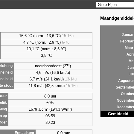
Maandgemiddeld
Januar
16,6 °C (norm.: 13,6 °C)
15-16u
Februar
4,7
°C (norm.: 2,9 °C)
6-7u
Maar
10,1 °C (norm.: 8,5 °C)
Apri
3,9
°C
Me
noordnoordoost (27°)
ichting
Jun
4,6 m/s (16,6 km/u)
nelheid
Jul
6,7 m/s (24,1 km/u)
13-14u
nelheid
Augustu
11,8 m/s (42,5 km/u)
15-16u
e stoot
Septembe
Oktobe
8,0 uur
Duur
Novembe
60%
lijk
Decembe
1679 J/cm² (194,3 W/m²)
aling
Gemiddeld
06:59
n op
20:23
nder
0,0 mm
Etmaalsom