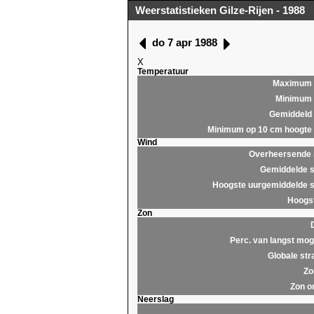
Weerstatistieken Gilze-Rijen - 1988
do 7 apr 1988
X
Temperatuur
Maximum
Minimum
Gemiddeld
Minimum op 10 cm hoogte
Wind
Overheersende r
Gemiddelde s
Hoogste uurgemiddelde s
Hoogst
Zon
Perc. van langst moge
Globale str
Zo
Zon o
Neerslag