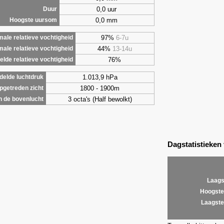
0,0 uur
Duur
0,0 mm
Hoogste uursom
97%
6-7u
ale relatieve vochtigheid
44%
13-14u
male relatieve vochtigheid
76%
lde relatieve vochtigheid
1.013,9 hPa
elde luchtdruk
1800 - 1900m
getreden zicht
3 octa's (Half bewolkt)
 de bovenlucht
Dagstatistieken
Laags
Hoogste
Laagste