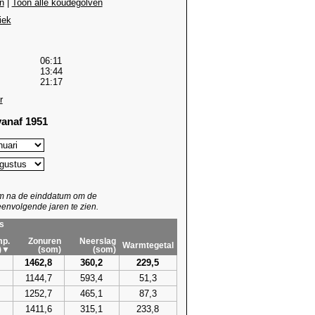
n
|
Toon alle koudegolven
iek
06:11
13:44
21:17
r
anaf 1951
um na de einddatum om de
envolgende jaren te zien.
s
p.
Zonuren
Neerslag
Warmtegetal
)▼
(som)
(som)
1462,8
360,2
229,5
1144,7
593,4
51,3
1252,7
465,1
87,3
1411,6
315,1
233,8