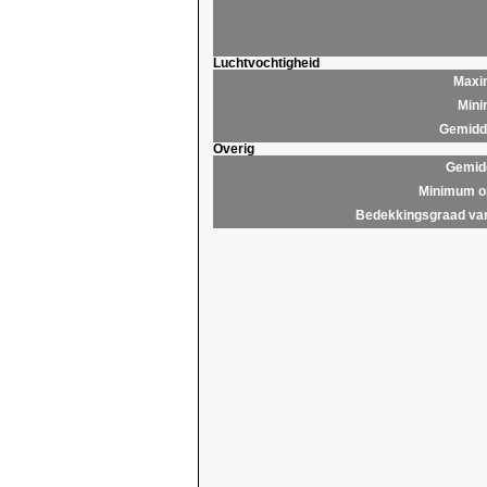
Luchtvochtigheid
Maxim
Mini
Gemidde
Overig
Gemidd
Minimum op
Bedekkingsgraad van