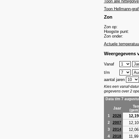
Toon alle hittegolve
Toon Hellmann-graf
Zon
Zon op:
Hoogste punt:
Zon onder:
Actuele temperatuu
Weergegevens v
Vanaf
t/m
aantal jaren
Kies een vanaf-dat
gegevens over 2 ope
Data t/m 7 augustu
Tem
Jaar
(gem
12,19
1
2026
12,10
2
2007
12,06
3
2014
11,99
4
2018