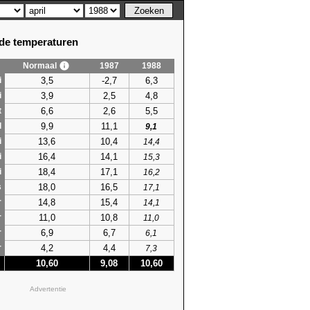
e temperaturen
Normaal
1987
1988
3,5
-2,7
6,3
i
3,9
2,5
4,8
i
6,6
2,6
5,5
t
9,9
11,1
l
9,1
13,6
10,4
i
14,4
16,4
14,1
i
15,3
18,4
17,1
i
16,2
18,0
16,5
s
17,1
14,8
15,4
r
14,1
11,0
10,8
r
11,0
6,9
6,7
r
6,1
4,2
4,4
r
7,3
10,60
9,08
10,60
Advertentie