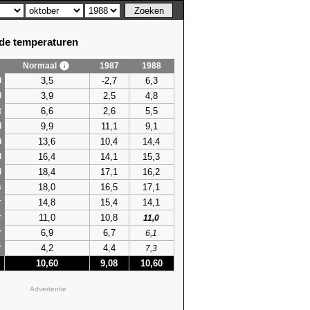
e temperaturen
Normaal
1987
1988
3,5
-2,7
6,3
i
3,9
2,5
4,8
i
6,6
2,6
5,5
t
9,9
11,1
9,1
l
13,6
10,4
14,4
i
16,4
14,1
15,3
i
18,4
17,1
16,2
i
18,0
16,5
17,1
s
14,8
15,4
14,1
r
11,0
10,8
r
11,0
6,9
6,7
r
6,1
4,2
4,4
r
7,3
10,60
9,08
10,60
Advertentie