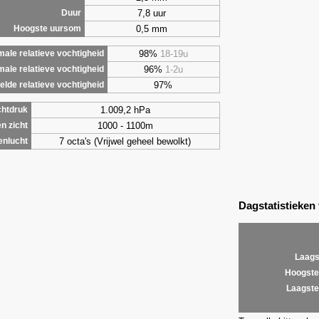
7,8 uur
Duur
0,5 mm
Hoogste uursom
98%
18-19u
ale relatieve vochtigheid
96%
1-2u
male relatieve vochtigheid
97%
lde relatieve vochtigheid
1.009,2 hPa
chtdruk
1000 - 1100m
n zicht
7 octa's (Vrijwel geheel bewolkt)
enlucht
Dagstatistieken
Laags
Hoogste
Laagste