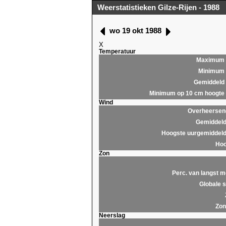
Weerstatistieken Gilze-Rijen - 1988
wo 19 okt 1988
X
Temperatuur
Maximum
Minimum
Gemiddeld
Minimum op 10 cm hoogte
Wind
Overheersend
Gemiddeld
Hoogste uurgemiddeld
Hoo
Zon
Perc. van langst m
Globale s
Zon
Neerslag