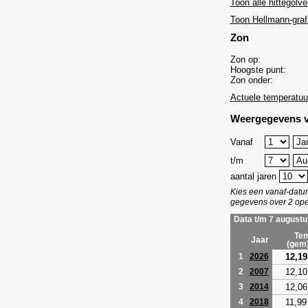
Toon alle hittegolve
Toon Hellmann-graf
Zon
Zon op:
Hoogste punt:
Zon onder:
Actuele temperatuu
Weergegevens v
Vanaf
t/m
aantal jaren
Kies een vanaf-dat
gegevens over 2 ope
Data t/m 7 augustu
Tem
Jaar
(gem
12,19
1
2026
12,10
2
2007
12,06
3
2014
11,99
4
2018