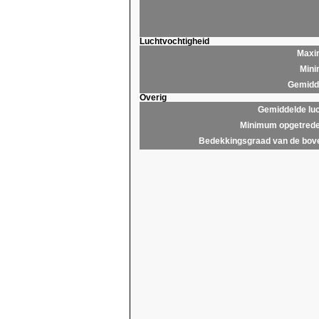
Luchtvochtigheid
Maxim
Mini
Gemidde
Overig
Gemiddelde lu
Minimum opgetrede
Bedekkingsgraad van de bov