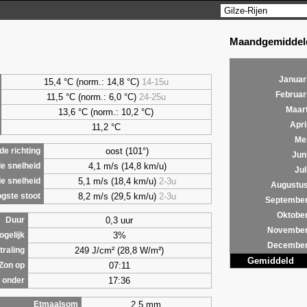
Maandgemiddeld
Januar
15,4 °C (norm.: 14,8 °C)
14-15u
Februar
11,5 °C (norm.: 6,0 °C)
24-25u
Maar
13,6 °C (norm.: 10,2 °C)
Apri
11,2 °C
Me
oost (101°)
e richting
Jun
4,1 m/s (14,8 km/u)
e snelheid
Jul
5,1 m/s (18,4 km/u)
2-3u
e snelheid
Augustu
8,2 m/s (29,5 km/u)
2-3u
gste stoot
Septembe
Oktobe
0,3 uur
Duur
Novembe
3%
ogelijk
Decembe
249 J/cm² (28,8 W/m²)
traling
Gemiddeld
07:11
Zon op
17:36
 onder
2,5 mm
Etmaalsom