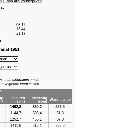
n
|
Toon alle koudegolven
iek
06:11
13:44
21:17
r
anaf 1951
um na de einddatum om de
envolgende jaren te zien.
s
p.
Zonuren
Neerslag
Warmtegetal
)▼
(som)
(som)
1462,8
360,2
229,5
1144,7
593,4
51,3
1252,7
465,1
87,3
1411,6
315,1
233,8