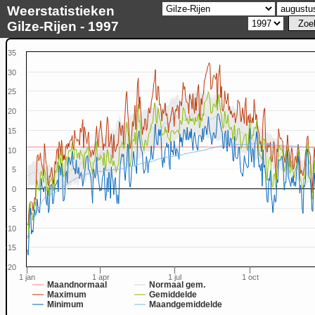
Weerstatistieken
Gilze-Rijen - 1997
35
30
25
20
15
10
5
0
-5
-10
-15
-20
1 jan
1 apr
1 jul
1 oct
Maandnormaal
Normaal gem.
Maximum
Gemiddelde
Minimum
Maandgemiddelde