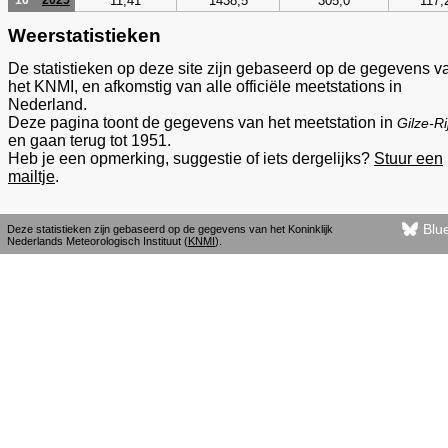
11,41
1438,5
305,0
117,
10
2025
Weerstatistieken
De statistieken op deze site zijn gebaseerd op de gegevens v
het KNMI, en afkomstig van alle officiële meetstations in
Nederland.
Deze pagina toont de gegevens van het meetstation in
Gilze-Ri
en gaan terug tot 1951.
Heb je een opmerking, suggestie of iets dergelijks?
Stuur een
mailtje
.
Blu
Deze statistieken zijn gebaseerd op de gegevens van het Koninklijk
Nederlands Meteorologisch Instituut (
KNMI
).