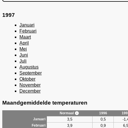
1997
Januari
Februari
Maart
April
Mei
Juni
Juli
Augustus
September
Oktober
November
December
Maandgemiddelde temperaturen
Normaal
1996
199
3,5
0,5
-1,
Januari
3,9
0,9
6,
Februari