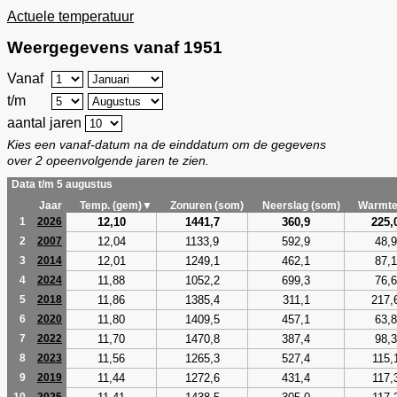
Actuele temperatuur
Weergegevens vanaf 1951
Vanaf
t/m
aantal jaren
Kies een vanaf-datum na de einddatum om de gegevens
over 2 opeenvolgende jaren te zien.
Data t/m 5 augustus
Jaar
Temp. (gem)▼
Zonuren (som)
Neerslag (som)
Warmte
12,10
1441,7
360,9
225,
1
2026
12,04
1133,9
592,9
48,9
2
2007
12,01
1249,1
462,1
87,1
3
2014
11,88
1052,2
699,3
76,6
4
2024
11,86
1385,4
311,1
217,
5
2018
11,80
1409,5
457,1
63,8
6
2020
11,70
1470,8
387,4
98,3
7
2022
11,56
1265,3
527,4
115,
8
2023
11,44
1272,6
431,4
117,
9
2019