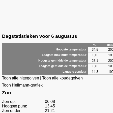
Dagstatistieken voor 6 augustus
°C
dat
34,5
20
Hoogste temperatuur
0,0
19
Laagste maximumtemperatuur
26,1
20
Hoogste gemiddelde temperatuur
0,0
19
Laagste gemiddelde temperatuur
14,3
19
Langste zonduur
Toon alle hittegolven
|
Toon alle koudegolven
Toon Hellmann-grafiek
Zon
Zon op:
06:08
Hoogste punt:
13:45
Zon onder:
21:21