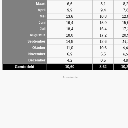
6,6
3,1
8,
Maart
9,9
9,4
7,
April
13,6
10,8
12,
Mei
16,4
15,9
15,
Juni
18,4
16,4
17,
Juli
18,0
17,2
20,
Augustus
14,8
12,6
September
14,
11,0
10,6
Oktober
9,6
6,9
5,5
November
6,5
4,2
0,5
December
4,8
Gemiddeld
10,60
8,62
10,
Advertentie