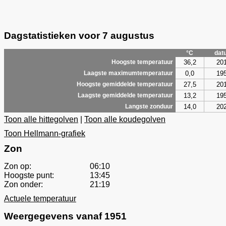
Dagstatistieken voor 7 augustus
°C
dat
36,2
20
Hoogste temperatuur
0,0
19
Laagste maximumtemperatuur
27,5
20
Hoogste gemiddelde temperatuur
13,2
19
Laagste gemiddelde temperatuur
14,0
20
Langste zonduur
Toon alle hittegolven
|
Toon alle koudegolven
Toon Hellmann-grafiek
Zon
Zon op:
06:10
Hoogste punt:
13:45
Zon onder:
21:19
Actuele temperatuur
Weergegevens vanaf 1951