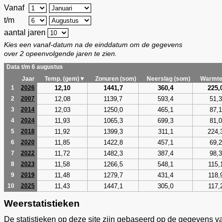
Vanaf
t/m
aantal jaren
Kies een vanaf-datum na de einddatum om de gegevens
over 2 opeenvolgende jaren te zien.
Data t/m 6 augustus
Jaar
Temp. (gem)▼
Zonuren (som)
Neerslag (som)
Warmte
12,10
1441,7
360,4
225,
1
2026
12,08
1139,7
593,4
51,3
2
2007
12,03
1250,0
465,1
87,1
3
2014
11,93
1065,3
699,3
81,0
4
2024
11,92
1399,3
311,1
224,
5
2018
11,85
1422,8
457,1
69,2
6
2020
11,72
1482,3
387,4
98,3
7
2022
11,58
1266,5
548,1
115,
8
2023
11,48
1279,7
431,4
118,
9
2019
11,43
1447,1
305,0
117,
10
2025
Weerstatistieken
De statistieken op deze site zijn gebaseerd op de gegevens v