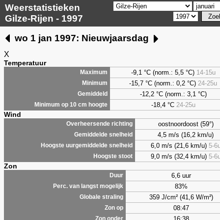
Weerstatistieken
Gilze-Rijen - 1997
wo 1 jan 1997: Nieuwjaarsdag
X
Temperatuur
-9,1
°C (norm.: 5,5 °C)
14-15u
Maximum
-15,7 °C (norm.: 0,2 °C)
24-25u
Minimum
-12,2 °C (norm.: 3,1 °C)
Gemiddeld
-18,4 °C
24-25u
Minimum op 10 cm hoogte
Wind
oostnoordoost (59°)
Overheersende richting
4,5 m/s (16,2 km/u)
Gemiddelde snelheid
6,0 m/s (21,6 km/u)
5-6
Hoogste uurgemiddelde snelheid
9,0 m/s (32,4 km/u)
5-6
Hoogste stoot
Zon
6,6 uur
Duur
83%
Perc. van langst mogelijk
359 J/cm² (41,6 W/m²)
Globale straling
08:47
Zon op
16:38
Zon onder