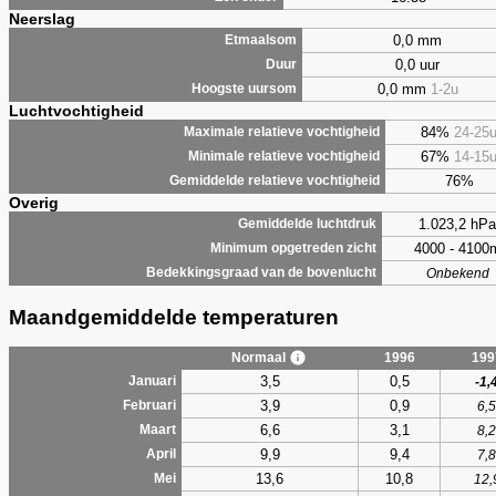
Neerslag
0,0 mm
Etmaalsom
0,0 uur
Duur
0,0 mm
1-2u
Hoogste uursom
Luchtvochtigheid
84%
24-25
Maximale relatieve vochtigheid
67%
14-15
Minimale relatieve vochtigheid
76%
Gemiddelde relatieve vochtigheid
Overig
1.023,2 hPa
Gemiddelde luchtdruk
4000 - 4100
Minimum opgetreden zicht
Bedekkingsgraad van de bovenlucht
Onbekend
Maandgemiddelde temperaturen
Normaal
1996
199
3,5
0,5
Januari
-1,
3,9
0,9
Februari
6,5
6,6
3,1
Maart
8,2
9,9
9,4
April
7,8
13,6
10,8
Mei
12,