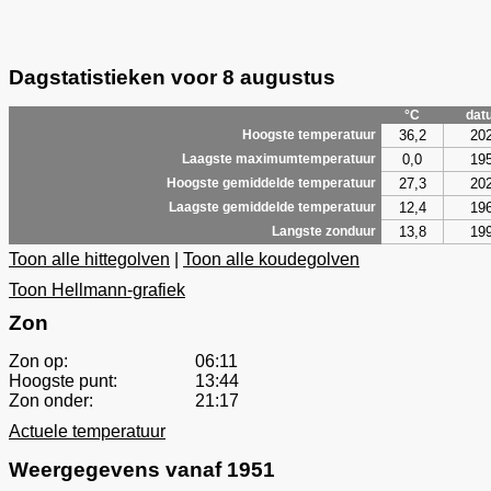
Dagstatistieken voor 8 augustus
°C
dat
36,2
20
Hoogste temperatuur
0,0
19
Laagste maximumtemperatuur
27,3
20
Hoogste gemiddelde temperatuur
12,4
19
Laagste gemiddelde temperatuur
13,8
19
Langste zonduur
Toon alle hittegolven
|
Toon alle koudegolven
Toon Hellmann-grafiek
Zon
Zon op:
06:11
Hoogste punt:
13:44
Zon onder:
21:17
Actuele temperatuur
Weergegevens vanaf 1951