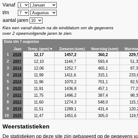
Vanaf
t/m
aantal jaren
Kies een vanaf-datum na de einddatum om de gegevens
over 2 opeenvolgende jaren te zien.
Data t/m 7 augustus
Jaar
Temp. (gem)▼
Zonuren (som)
Neerslag (som)
Warmte
12,17
1457,2
360,2
229,
1
2026
12,10
1144,7
593,4
51,3
2
2007
12,06
1252,7
465,1
87,3
3
2014
11,99
1411,6
315,1
233,
4
2018
11,96
1070,2
701,1
82,5
5
2024
11,91
1436,8
457,1
77,2
6
2020
11,75
1496,2
387,4
98,3
7
2022
11,60
1274,3
548,0
115,
8
2023
11,51
1289,1
431,4
120,
9
2019
11,47
1451,6
305,0
119,
10
2025
Weerstatistieken
De statistieken op deze site zijn gebaseerd op de gegevens v