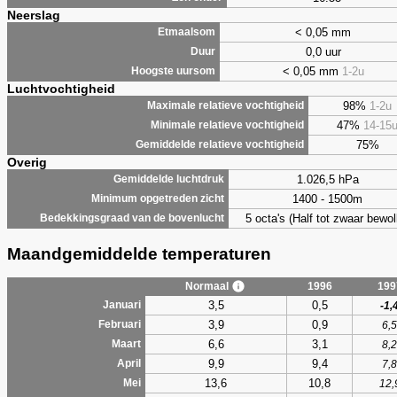
Neerslag
< 0,05 mm
Etmaalsom
0,0 uur
Duur
< 0,05 mm
1-2u
Hoogste uursom
Luchtvochtigheid
98%
1-2u
Maximale relatieve vochtigheid
47%
14-15
Minimale relatieve vochtigheid
75%
Gemiddelde relatieve vochtigheid
Overig
1.026,5 hPa
Gemiddelde luchtdruk
1400 - 1500m
Minimum opgetreden zicht
5 octa's (Half tot zwaar bewol
Bedekkingsgraad van de bovenlucht
Maandgemiddelde temperaturen
Normaal
1996
199
3,5
0,5
Januari
-1,
3,9
0,9
Februari
6,5
6,6
3,1
Maart
8,2
9,9
9,4
April
7,8
13,6
10,8
Mei
12,