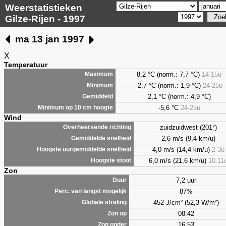
Weerstatistieken
Gilze-Rijen - 1997
ma 13 jan 1997
X
Temperatuur
8,2
°C (norm.: 7,7 °C)
14-15u
Maximum
-2,7 °C (norm.: 1,9 °C)
24-25u
Minimum
2,1
°C (norm.: 4,9 °C)
Gemiddeld
-5,6 °C
24-25u
Minimum op 10 cm hoogte
Wind
zuidzuidwest (201°)
Overheersende richting
2,6 m/s (9,4 km/u)
Gemiddelde snelheid
4,0 m/s (14,4 km/u)
2-3u
Hoogste uurgemiddelde snelheid
6,0 m/s (21,6 km/u)
10-11
Hoogste stoot
Zon
7,2 uur
Duur
87%
Perc. van langst mogelijk
452 J/cm² (52,3 W/m²)
Globale straling
08:42
Zon op
16:53
Zon onder