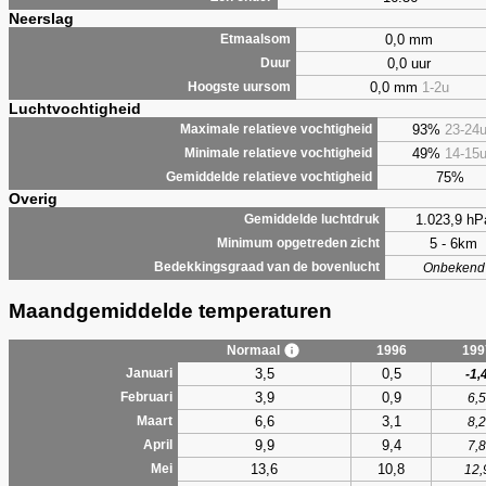
Neerslag
0,0 mm
Etmaalsom
0,0 uur
Duur
0,0 mm
1-2u
Hoogste uursom
Luchtvochtigheid
93%
23-24
Maximale relatieve vochtigheid
49%
14-15
Minimale relatieve vochtigheid
75%
Gemiddelde relatieve vochtigheid
Overig
1.023,9 hP
Gemiddelde luchtdruk
5 - 6km
Minimum opgetreden zicht
Bedekkingsgraad van de bovenlucht
Onbekend
Maandgemiddelde temperaturen
Normaal
1996
199
3,5
0,5
Januari
-1,
3,9
0,9
Februari
6,5
6,6
3,1
Maart
8,2
9,9
9,4
April
7,8
13,6
10,8
Mei
12,