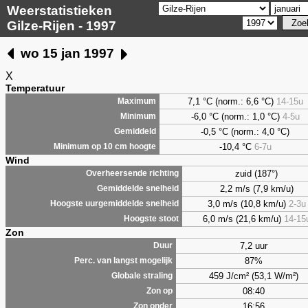
Weerstatistieken
Gilze-Rijen - 1997
wo 15 jan 1997
X
Temperatuur
7,1
°C (norm.: 6,6 °C)
14-15u
Maximum
-6,0
°C (norm.: 1,0 °C)
4-5u
Minimum
-0,5
°C (norm.: 4,0 °C)
Gemiddeld
-10,4 °C
6-7u
Minimum op 10 cm hoogte
Wind
zuid (187°)
Overheersende richting
2,2 m/s (7,9 km/u)
Gemiddelde snelheid
3,0 m/s (10,8 km/u)
2-3u
Hoogste uurgemiddelde snelheid
6,0 m/s (21,6 km/u)
14-15
Hoogste stoot
Zon
7,2 uur
Duur
87%
Perc. van langst mogelijk
459 J/cm² (53,1 W/m²)
Globale straling
08:40
Zon op
16:56
Zon onder