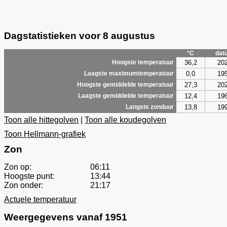
Dagstatistieken voor 8 augustus
°C
dat
36,2
20
Hoogste temperatuur
0,0
19
Laagste maximumtemperatuur
27,3
20
Hoogste gemiddelde temperatuur
12,4
19
Laagste gemiddelde temperatuur
13,8
19
Langste zonduur
Toon alle hittegolven
|
Toon alle koudegolven
Toon Hellmann-grafiek
Zon
Zon op:
06:11
Hoogste punt:
13:44
Zon onder:
21:17
Actuele temperatuur
Weergegevens vanaf 1951