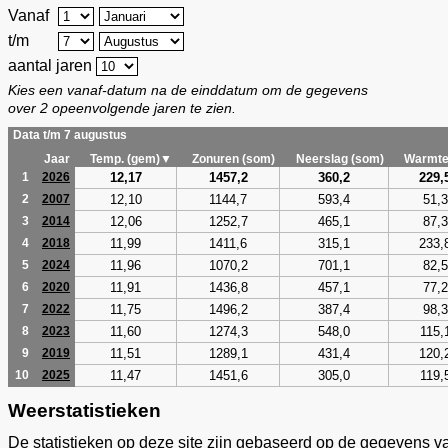
Vanaf
t/m
aantal jaren
Kies een vanaf-datum na de einddatum om de gegevens
over 2 opeenvolgende jaren te zien.
Data t/m 7 augustus
Jaar
Temp. (gem)▼
Zonuren (som)
Neerslag (som)
Warmte
12,17
1457,2
360,2
229,
1
2026
12,10
1144,7
593,4
51,3
2
2007
12,06
1252,7
465,1
87,3
3
2014
11,99
1411,6
315,1
233,
4
2018
11,96
1070,2
701,1
82,5
5
2024
11,91
1436,8
457,1
77,2
6
2020
11,75
1496,2
387,4
98,3
7
2022
11,60
1274,3
548,0
115,
8
2023
11,51
1289,1
431,4
120,
9
2019
11,47
1451,6
305,0
119,
10
2025
Weerstatistieken
De statistieken op deze site zijn gebaseerd op de gegevens v