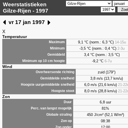
Weerstatistieken
Gilze-Rijen - 1997
vr 17 jan 1997
X
Temperatuur
9,1
°C (norm.: 6,3 °C)
14-15u
Maximum
-3,5 °C (norm.: 0,4 °C)
2-3u
Minimum
3,4
°C (norm.: 3,5 °C)
Gemiddeld
-9,2 °C
6-7u
Minimum op 10 cm hoogte
Wind
zuid (179°)
Overheersende richting
3,8 m/s (13,7 km/u)
Gemiddelde snelheid
6,0 m/s (21,6 km/u)
21-22
Hoogste uurgemiddelde snelheid
8,0 m/s (28,8 km/u)
21-22
Hoogste stoot
Zon
6,8 uur
Duur
81%
Perc. van langst mogelijk
450 J/cm² (52,1 W/m²)
Globale straling
08:38
Zon op
17:00
Zon onder