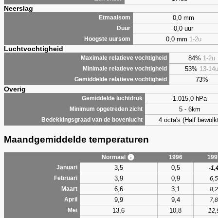
Neerslag
0,0 mm
Etmaalsom
0,0 uur
Duur
0,0 mm
1-2u
Hoogste uursom
Luchtvochtigheid
84%
1-2u
Maximale relatieve vochtigheid
53%
13-14
Minimale relatieve vochtigheid
73%
Gemiddelde relatieve vochtigheid
Overig
1.015,0 hPa
Gemiddelde luchtdruk
5 - 6km
Minimum opgetreden zicht
4 octa's (Half bewolkt
Bedekkingsgraad van de bovenlucht
Maandgemiddelde temperaturen
Normaal
1996
199
3,5
0,5
Januari
-1,
3,9
0,9
Februari
6,5
6,6
3,1
Maart
8,2
9,9
9,4
April
7,8
13,6
10,8
Mei
12,