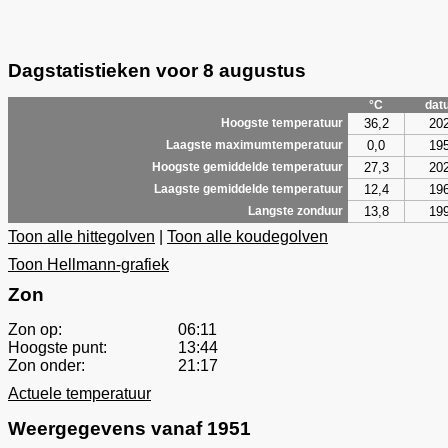
Dagstatistieken voor 8 augustus
°C
dat
36,2
20
Hoogste temperatuur
0,0
19
Laagste maximumtemperatuur
27,3
20
Hoogste gemiddelde temperatuur
12,4
19
Laagste gemiddelde temperatuur
13,8
19
Langste zonduur
Toon alle hittegolven
|
Toon alle koudegolven
Toon Hellmann-grafiek
Zon
Zon op:
06:11
Hoogste punt:
13:44
Zon onder:
21:17
Actuele temperatuur
Weergegevens vanaf 1951