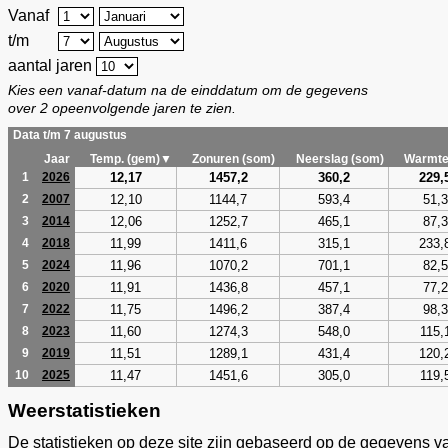
Vanaf
t/m
aantal jaren
Kies een vanaf-datum na de einddatum om de gegevens
over 2 opeenvolgende jaren te zien.
Data t/m 7 augustus
Jaar
Temp. (gem)▼
Zonuren (som)
Neerslag (som)
Warmte
12,17
1457,2
360,2
229,
1
2026
12,10
1144,7
593,4
51,3
2
2007
12,06
1252,7
465,1
87,3
3
2014
11,99
1411,6
315,1
233,
4
2018
11,96
1070,2
701,1
82,5
5
2024
11,91
1436,8
457,1
77,2
6
2020
11,75
1496,2
387,4
98,3
7
2022
11,60
1274,3
548,0
115,
8
2023
11,51
1289,1
431,4
120,
9
2019
11,47
1451,6
305,0
119,
10
2025
Weerstatistieken
De statistieken op deze site zijn gebaseerd op de gegevens v