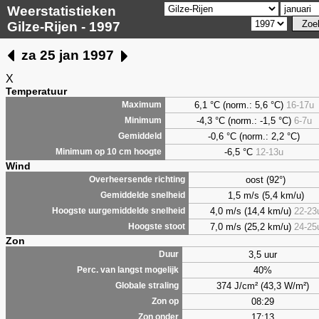
Weerstatistieken
Gilze-Rijen - 1997
za 25 jan 1997
X
Temperatuur
6,1
°C (norm.: 5,6 °C)
16-17u
Maximum
-4,3 °C (norm.: -1,5 °C)
6-7u
Minimum
-0,6 °C (norm.: 2,2 °C)
Gemiddeld
-6,5 °C
12-13u
Minimum op 10 cm hoogte
Wind
oost (92°)
Overheersende richting
1,5 m/s (5,4 km/u)
Gemiddelde snelheid
4,0 m/s (14,4 km/u)
22-23
Hoogste uurgemiddelde snelheid
7,0 m/s (25,2 km/u)
24-25
Hoogste stoot
Zon
3,5 uur
Duur
40%
Perc. van langst mogelijk
374 J/cm² (43,3 W/m²)
Globale straling
08:29
Zon op
17:13
Zon onder