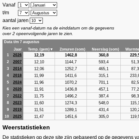
Vanaf
t/m
aantal jaren
Kies een vanaf-datum na de einddatum om de gegevens
over 2 opeenvolgende jaren te zien.
Data t/m 7 augustus
Jaar
Temp. (gem)▼
Zonuren (som)
Neerslag (som)
Warmte
12,19
1462,8
360,8
229,
1
2026
12,10
1144,7
593,4
51,3
2
2007
12,06
1252,7
465,1
87,3
3
2014
11,99
1411,6
315,1
233,
4
2018
11,96
1070,2
701,1
82,5
5
2024
11,91
1436,8
457,1
77,2
6
2020
11,75
1496,2
387,4
98,3
7
2022
11,60
1274,3
548,0
115,
8
2023
11,51
1289,1
431,4
120,
9
2019
11,47
1451,6
305,0
119,
10
2025
Weerstatistieken
De statistieken op deze site zijn gebaseerd op de gegevens v