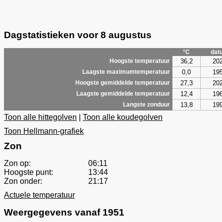
Dagstatistieken voor 8 augustus
°C
dat
36,2
20
Hoogste temperatuur
0,0
19
Laagste maximumtemperatuur
27,3
20
Hoogste gemiddelde temperatuur
12,4
19
Laagste gemiddelde temperatuur
13,8
19
Langste zonduur
Toon alle hittegolven
|
Toon alle koudegolven
Toon Hellmann-grafiek
Zon
Zon op:
06:11
Hoogste punt:
13:44
Zon onder:
21:17
Actuele temperatuur
Weergegevens vanaf 1951