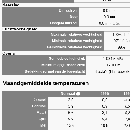
Neerslag
0,0 mm
Etmaalsom
0,0 uur
Duur
0,0 mm
1-2u
Hoogste uursom
Luchtvochtigheid
100%
1-2
Maximale relatieve vochtigheid
97%
5-6u
Minimale relatieve vochtigheid
99%
Gemiddelde relatieve vochtigheid
Overig
1.034,5 hPa
Gemiddelde luchtdruk
0 - 100m
Minimum opgetreden zicht
3 octa's (Half bewolkt
Bedekkingsgraad van de bovenlucht
Maandgemiddelde temperaturen
Normaal
1996
199
3,5
0,5
Januari
-1,
3,9
0,9
Februari
6,5
6,6
3,1
Maart
8,2
9,9
9,4
April
7,8
13,6
10,8
Mei
12,