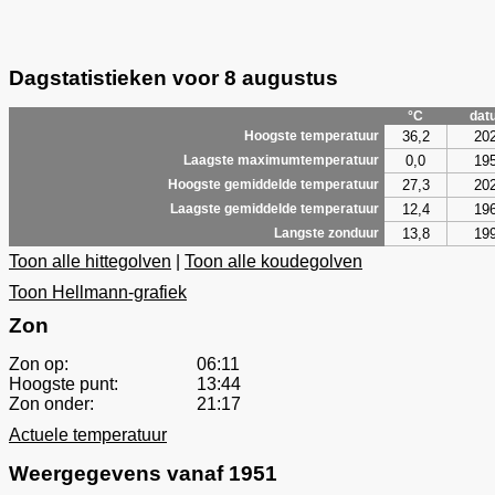
Dagstatistieken voor 8 augustus
°C
dat
36,2
20
Hoogste temperatuur
0,0
19
Laagste maximumtemperatuur
27,3
20
Hoogste gemiddelde temperatuur
12,4
19
Laagste gemiddelde temperatuur
13,8
19
Langste zonduur
Toon alle hittegolven
|
Toon alle koudegolven
Toon Hellmann-grafiek
Zon
Zon op:
06:11
Hoogste punt:
13:44
Zon onder:
21:17
Actuele temperatuur
Weergegevens vanaf 1951