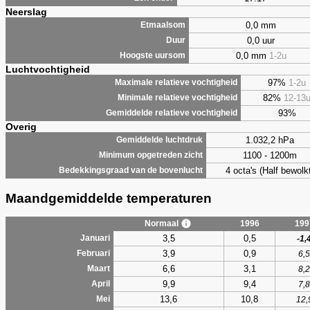
Neerslag
0,0 mm
Etmaalsom
0,0 uur
Duur
0,0 mm
1-2u
Hoogste uursom
Luchtvochtigheid
97%
1-2u
Maximale relatieve vochtigheid
82%
12-13
Minimale relatieve vochtigheid
93%
Gemiddelde relatieve vochtigheid
Overig
1.032,2 hPa
Gemiddelde luchtdruk
1100 - 1200m
Minimum opgetreden zicht
4 octa's (Half bewolkt
Bedekkingsgraad van de bovenlucht
Maandgemiddelde temperaturen
Normaal
1996
199
3,5
0,5
Januari
-1,
3,9
0,9
Februari
6,5
6,6
3,1
Maart
8,2
9,9
9,4
April
7,8
13,6
10,8
Mei
12,