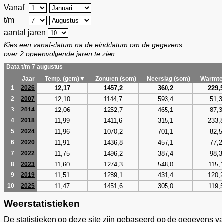
Vanaf
t/m
aantal jaren
Kies een vanaf-datum na de einddatum om de gegevens
over 2 opeenvolgende jaren te zien.
Data t/m 7 augustus
Jaar
Temp. (gem)▼
Zonuren (som)
Neerslag (som)
Warmte
12,17
1457,2
360,2
229,
1
2026
12,10
1144,7
593,4
51,3
2
2007
12,06
1252,7
465,1
87,3
3
2014
11,99
1411,6
315,1
233,
4
2018
11,96
1070,2
701,1
82,5
5
2024
11,91
1436,8
457,1
77,2
6
2020
11,75
1496,2
387,4
98,3
7
2022
11,60
1274,3
548,0
115,
8
2023
11,51
1289,1
431,4
120,
9
2019
11,47
1451,6
305,0
119,
10
2025
Weerstatistieken
De statistieken op deze site zijn gebaseerd op de gegevens v