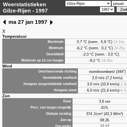
Weerstatistieken
Gilze-Rijen - 1997
ma 27 jan 1997
X
Temperatuur
0,7
°C (norm.: 5,9 °C)
13-14u
Maximum
-6,2 °C (norm.: 0,2 °C)
24-25u
Minimum
-2,0 °C (norm.: 3,0 °C)
Gemiddeld
-9,2 °C
24-25u
Minimum op 10 cm hoogte
Wind
noordnoordwest (344°)
Overheersende richting
2,0 m/s (7,2 km/u)
Gemiddelde snelheid
3,0 m/s (10,8 km/u)
2-3
Hoogste uurgemiddelde snelheid
6,0 m/s (21,6 km/u)
6-7
Hoogste stoot
Zon
3,6 uur
Duur
41%
Perc. van langst mogelijk
374 J/cm² (43,3 W/m²)
Globale straling
08:26
Zon op
17:17
Zon onder