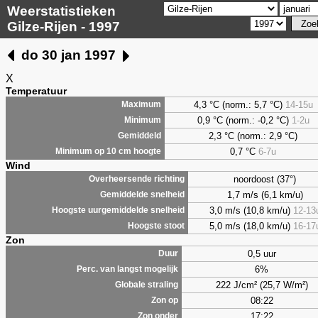
Weerstatistieken
Gilze-Rijen - 1997
do 30 jan 1997
X
Temperatuur
4,3 °C (norm.: 5,7 °C)
14-15u
Maximum
0,9 °C (norm.: -0,2 °C)
1-2u
Minimum
2,3 °C (norm.: 2,9 °C)
Gemiddeld
0,7 °C
6-7u
Minimum op 10 cm hoogte
Wind
noordoost (37°)
Overheersende richting
1,7 m/s (6,1 km/u)
Gemiddelde snelheid
3,0 m/s (10,8 km/u)
12-13
Hoogste uurgemiddelde snelheid
5,0 m/s (18,0 km/u)
16-17
Hoogste stoot
Zon
0,5 uur
Duur
6%
Perc. van langst mogelijk
222 J/cm² (25,7 W/m²)
Globale straling
08:22
Zon op
17:22
Zon onder