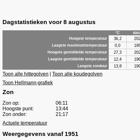
Dagstatistieken voor 8 augustus
°C
dat
36,2
20
Hoogste temperatuur
0,0
19
Laagste maximumtemperatuur
27,3
20
Hoogste gemiddelde temperatuur
12,4
19
Laagste gemiddelde temperatuur
13,8
19
Langste zonduur
Toon alle hittegolven
|
Toon alle koudegolven
Toon Hellmann-grafiek
Zon
Zon op:
06:11
Hoogste punt:
13:44
Zon onder:
21:17
Actuele temperatuur
Weergegevens vanaf 1951