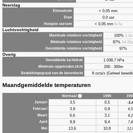
Neerslag
< 0,05 mm
Etmaalsom
0,0 uur
Duur
< 0,05 mm
6-7u
Hoogste uursom
Luchtvochtigheid
100%
1-2u
Maximale relatieve vochtigheid
87%
14-15
Minimale relatieve vochtigheid
97%
Gemiddelde relatieve vochtigheid
Overig
1.038,7 hPa
Gemiddelde luchtdruk
200 - 300m
Minimum opgetreden zicht
8 octa's (Geheel bewolk
Bedekkingsgraad van de bovenlucht
Maandgemiddelde temperaturen
Normaal
1996
199
3,5
0,5
Januari
-1,
3,9
0,9
Februari
6,5
6,6
3,1
Maart
8,2
9,9
9,4
April
7,8
13,6
10,8
Mei
12,