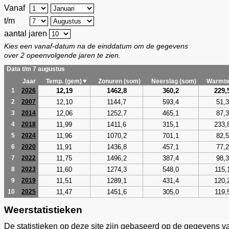
Vanaf
t/m
aantal jaren
Kies een vanaf-datum na de einddatum om de gegevens
over 2 opeenvolgende jaren te zien.
Data t/m 7 augustus
Jaar
Temp. (gem)▼
Zonuren (som)
Neerslag (som)
Warmte
12,19
1462,8
360,2
229,
1
2026
12,10
1144,7
593,4
51,3
2
2007
12,06
1252,7
465,1
87,3
3
2014
11,99
1411,6
315,1
233,
4
2018
11,96
1070,2
701,1
82,5
5
2024
11,91
1436,8
457,1
77,2
6
2020
11,75
1496,2
387,4
98,3
7
2022
11,60
1274,3
548,0
115,
8
2023
11,51
1289,1
431,4
120,
9
2019
11,47
1451,6
305,0
119,
10
2025
Weerstatistieken
De statistieken op deze site zijn gebaseerd op de gegevens v