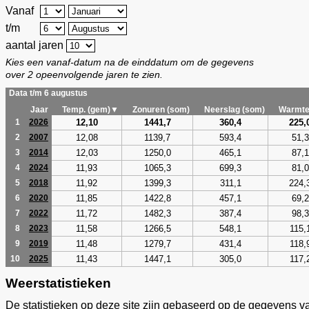
Vanaf
t/m
aantal jaren
Kies een vanaf-datum na de einddatum om de gegevens
over 2 opeenvolgende jaren te zien.
Data t/m 6 augustus
Jaar
Temp. (gem)▼
Zonuren (som)
Neerslag (som)
Warmte
12,10
1441,7
360,4
225,
1
2026
12,08
1139,7
593,4
51,3
2
2007
12,03
1250,0
465,1
87,1
3
2014
11,93
1065,3
699,3
81,0
4
2024
11,92
1399,3
311,1
224,
5
2018
11,85
1422,8
457,1
69,2
6
2020
11,72
1482,3
387,4
98,3
7
2022
11,58
1266,5
548,1
115,
8
2023
11,48
1279,7
431,4
118,
9
2019
11,43
1447,1
305,0
117,
10
2025
Weerstatistieken
De statistieken op deze site zijn gebaseerd op de gegevens v