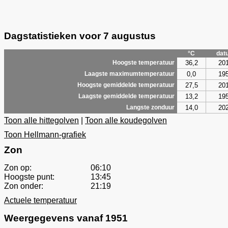
Dagstatistieken voor 7 augustus
°C
dat
36,2
20
Hoogste temperatuur
0,0
19
Laagste maximumtemperatuur
27,5
20
Hoogste gemiddelde temperatuur
13,2
19
Laagste gemiddelde temperatuur
14,0
20
Langste zonduur
Toon alle hittegolven
|
Toon alle koudegolven
Toon Hellmann-grafiek
Zon
Zon op:
06:10
Hoogste punt:
13:45
Zon onder:
21:19
Actuele temperatuur
Weergegevens vanaf 1951