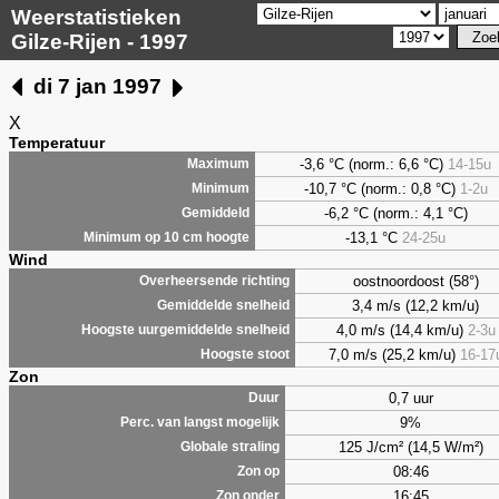
Weerstatistieken
Gilze-Rijen - 1997
di 7 jan 1997
X
Temperatuur
-3,6
°C (norm.: 6,6 °C)
14-15u
Maximum
-10,7 °C (norm.: 0,8 °C)
1-2u
Minimum
-6,2
°C (norm.: 4,1 °C)
Gemiddeld
-13,1 °C
24-25u
Minimum op 10 cm hoogte
Wind
oostnoordoost (58°)
Overheersende richting
3,4 m/s (12,2 km/u)
Gemiddelde snelheid
4,0 m/s (14,4 km/u)
2-3u
Hoogste uurgemiddelde snelheid
7,0 m/s (25,2 km/u)
16-17
Hoogste stoot
Zon
0,7 uur
Duur
9%
Perc. van langst mogelijk
125 J/cm² (14,5 W/m²)
Globale straling
08:46
Zon op
16:45
Zon onder