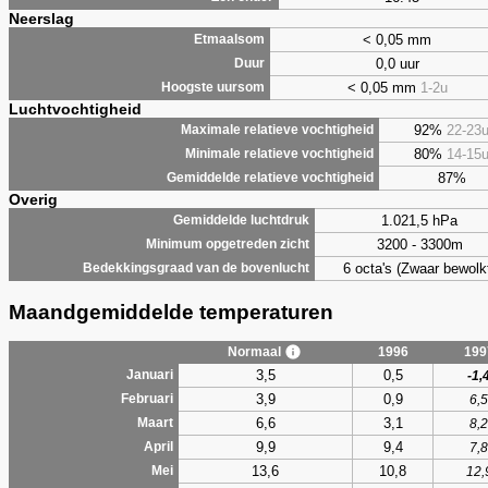
Neerslag
< 0,05 mm
Etmaalsom
0,0 uur
Duur
< 0,05 mm
1-2u
Hoogste uursom
Luchtvochtigheid
92%
22-23
Maximale relatieve vochtigheid
80%
14-15
Minimale relatieve vochtigheid
87%
Gemiddelde relatieve vochtigheid
Overig
1.021,5 hPa
Gemiddelde luchtdruk
3200 - 3300m
Minimum opgetreden zicht
6 octa's (Zwaar bewolk
Bedekkingsgraad van de bovenlucht
Maandgemiddelde temperaturen
Normaal
1996
199
3,5
0,5
Januari
-1,
3,9
0,9
Februari
6,5
6,6
3,1
Maart
8,2
9,9
9,4
April
7,8
13,6
10,8
Mei
12,