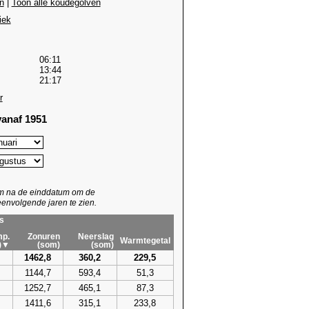
n
|
Toon alle koudegolven
iek
06:11
13:44
21:17
r
anaf 1951
um na de einddatum om de
envolgende jaren te zien.
s
p.
Zonuren
Neerslag
Warmtegetal
)▼
(som)
(som)
1462,8
360,2
229,5
1144,7
593,4
51,3
1252,7
465,1
87,3
1411,6
315,1
233,8