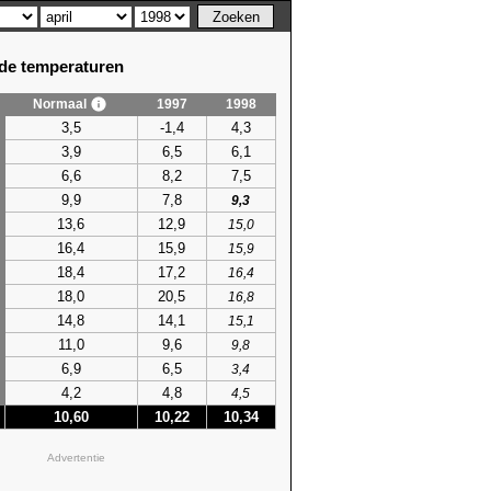
e temperaturen
Normaal
1997
1998
3,5
-1,4
4,3
3,9
6,5
6,1
6,6
8,2
7,5
9,9
7,8
9,3
13,6
12,9
15,0
16,4
15,9
15,9
18,4
17,2
16,4
18,0
20,5
16,8
14,8
14,1
15,1
11,0
9,6
9,8
6,9
6,5
3,4
4,2
4,8
4,5
10,60
10,22
10,34
Advertentie