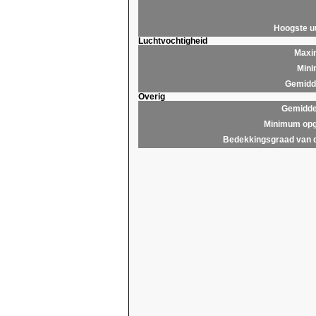
Hoogste 
Luchtvochtigheid
Maxim
Mini
Gemidde
Overig
Gemidde
Minimum opg
Bedekkingsgraad van 