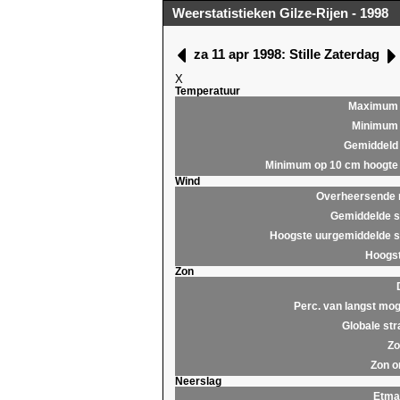
Weerstatistieken Gilze-Rijen - 1998
za 11 apr 1998: Stille Zaterdag
X
Temperatuur
Maximum
Minimum
Gemiddeld
Minimum op 10 cm hoogte
Wind
Overheersende r
Gemiddelde s
Hoogste uurgemiddelde s
Hoogst
Zon
Perc. van langst mog
Globale str
Zo
Zon o
Neerslag
Etma