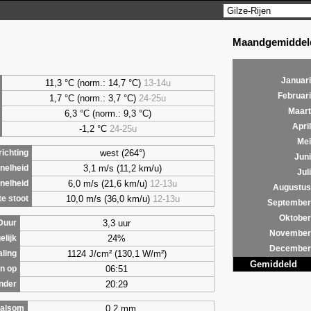
Maandgemiddeld
Januari
11,3 °C (norm.: 14,7 °C)
13-14u
Februari
1,7
°C (norm.: 3,7 °C)
24-25u
Maart
6,3
°C (norm.: 9,3 °C)
April
-1,2 °C
24-25u
Mei
west (264°)
ichting
Juni
3,1 m/s (11,2 km/u)
nelheid
Juli
6,0 m/s (21,6 km/u)
12-13u
nelheid
Augustus
10,0 m/s (36,0 km/u)
12-13u
e stoot
September
Oktober
3,3 uur
Duur
November
24%
elijk
December
1124 J/cm² (130,1 W/m²)
aling
Gemiddeld
06:51
n op
20:29
nder
0,2 mm
alsom