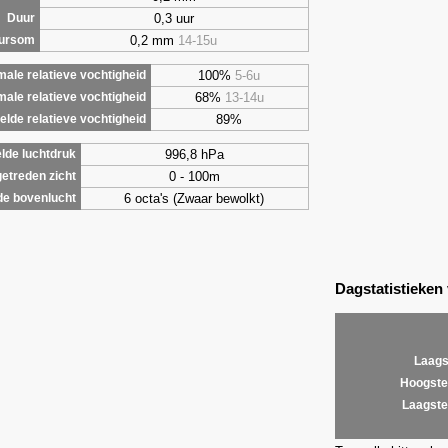
0,3 uur
Duur
0,2 mm
14-15u
uursom
100%
5-6u
ale relatieve vochtigheid
68%
13-14u
male relatieve vochtigheid
89%
lde relatieve vochtigheid
996,8 hPa
lde luchtdruk
0 - 100m
etreden zicht
6 octa's (Zwaar bewolkt)
de bovenlucht
Dagstatistieken
Laags
Hoogste
Laagste