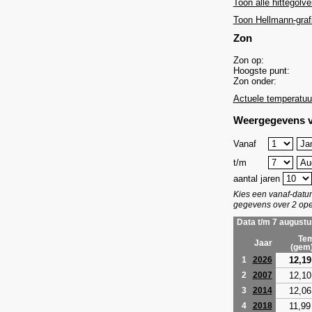
Toon alle hittegolve
Toon Hellmann-graf
Zon
Zon op:
Hoogste punt:
Zon onder:
Actuele temperatuu
Weergegevens v
Vanaf
t/m
aantal jaren
Kies een vanaf-dat
gegevens over 2 ope
Data t/m 7 augustu
Tem
Jaar
(gem
12,19
1
2026
12,10
2
2007
12,06
3
2014
11,99
4
2018