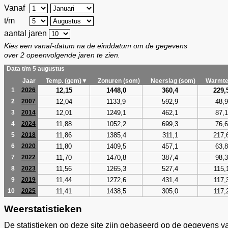
Vanaf
t/m
aantal jaren
Kies een vanaf-datum na de einddatum om de gegevens
over 2 opeenvolgende jaren te zien.
Data t/m 5 augustus
Jaar
Temp. (gem)▼
Zonuren (som)
Neerslag (som)
Warmte
12,15
1448,0
360,4
229,
1
2026
12,04
1133,9
592,9
48,9
2
2007
12,01
1249,1
462,1
87,1
3
2014
11,88
1052,2
699,3
76,6
4
2024
11,86
1385,4
311,1
217,
5
2018
11,80
1409,5
457,1
63,8
6
2020
11,70
1470,8
387,4
98,3
7
2022
11,56
1265,3
527,4
115,
8
2023
11,44
1272,6
431,4
117,
9
2019
11,41
1438,5
305,0
117,
10
2025
Weerstatistieken
De statistieken op deze site zijn gebaseerd op de gegevens v