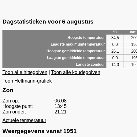
Dagstatistieken voor 6 augustus
°C
dat
34,5
20
Hoogste temperatuur
0,0
19
Laagste maximumtemperatuur
26,1
20
Hoogste gemiddelde temperatuur
0,0
19
Laagste gemiddelde temperatuur
14,3
19
Langste zonduur
Toon alle hittegolven
|
Toon alle koudegolven
Toon Hellmann-grafiek
Zon
Zon op:
06:08
Hoogste punt:
13:45
Zon onder:
21:21
Actuele temperatuur
Weergegevens vanaf 1951