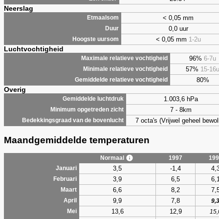
Neerslag
< 0,05 mm
Etmaalsom
0,0 uur
Duur
< 0,05 mm
1-2u
Hoogste uursom
Luchtvochtigheid
96%
6-7u
Maximale relatieve vochtigheid
57%
15-16
Minimale relatieve vochtigheid
80%
Gemiddelde relatieve vochtigheid
Overig
1.003,6 hPa
Gemiddelde luchtdruk
7 - 8km
Minimum opgetreden zicht
7 octa's (Vrijwel geheel bewol
Bedekkingsgraad van de bovenlucht
Maandgemiddelde temperaturen
Normaal
1997
199
3,5
-1,4
4,
Januari
3,9
6,5
6,
Februari
6,6
8,2
7,
Maart
9,9
7,8
April
9,
13,6
12,9
Mei
15,