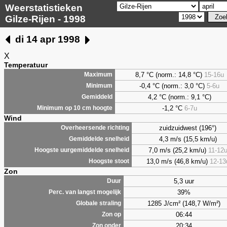
Weerstatistieken
Gilze-Rijen - 1998
di 14 apr 1998
X
Temperatuur
8,7
°C (norm.: 14,8 °C)
15-16u
Maximum
-0,4 °C (norm.: 3,0 °C)
5-6u
Minimum
4,2
°C (norm.: 9,1 °C)
Gemiddeld
-1,2 °C
6-7u
Minimum op 10 cm hoogte
Wind
zuidzuidwest (196°)
Overheersende richting
4,3 m/s (15,5 km/u)
Gemiddelde snelheid
7,0 m/s (25,2 km/u)
11-12
Hoogste uurgemiddelde snelheid
13,0 m/s (46,8 km/u)
12-13
Hoogste stoot
Zon
5,3 uur
Duur
39%
Perc. van langst mogelijk
1285 J/cm² (148,7 W/m²)
Globale straling
06:44
Zon op
20:34
Zon onder