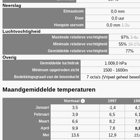
Neerslag
0,0 mm
Etmaalsom
0,0 uur
Duur
0,0 mm
1-2u
Hoogste uursom
Luchtvochtigheid
97%
3-4u
Maximale relatieve vochtigheid
55%
16-17
Minimale relatieve vochtigheid
77%
Gemiddelde relatieve vochtigheid
Overig
1.009,0 hPa
Gemiddelde luchtdruk
1500 - 1600m
Minimum opgetreden zicht
7 octa's (Vrijwel geheel bewol
Bedekkingsgraad van de bovenlucht
Maandgemiddelde temperaturen
Normaal
1997
199
3,5
-1,4
4,
Januari
3,9
6,5
6,
Februari
6,6
8,2
7,
Maart
9,9
7,8
April
9,
13,6
12,9
Mei
15,