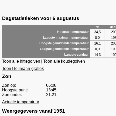
Dagstatistieken voor 6 augustus
°C
dat
34,5
20
Hoogste temperatuur
0,0
19
Laagste maximumtemperatuur
26,1
20
Hoogste gemiddelde temperatuur
0,0
19
Laagste gemiddelde temperatuur
14,3
19
Langste zonduur
Toon alle hittegolven
|
Toon alle koudegolven
Toon Hellmann-grafiek
Zon
Zon op:
06:08
Hoogste punt:
13:45
Zon onder:
21:21
Actuele temperatuur
Weergegevens vanaf 1951