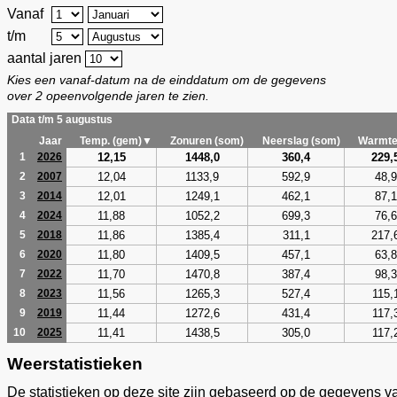
Vanaf
t/m
aantal jaren
Kies een vanaf-datum na de einddatum om de gegevens
over 2 opeenvolgende jaren te zien.
Data t/m 5 augustus
Jaar
Temp. (gem)▼
Zonuren (som)
Neerslag (som)
Warmte
12,15
1448,0
360,4
229,
1
2026
12,04
1133,9
592,9
48,9
2
2007
12,01
1249,1
462,1
87,1
3
2014
11,88
1052,2
699,3
76,6
4
2024
11,86
1385,4
311,1
217,
5
2018
11,80
1409,5
457,1
63,8
6
2020
11,70
1470,8
387,4
98,3
7
2022
11,56
1265,3
527,4
115,
8
2023
11,44
1272,6
431,4
117,
9
2019
11,41
1438,5
305,0
117,
10
2025
Weerstatistieken
De statistieken op deze site zijn gebaseerd op de gegevens v