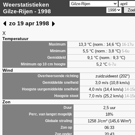
Weerstatistieken
Gilze-Rijen - 1998
zo 19 apr 1998
X
Temperatuur
13,3 °C (norm.: 14,6 °C)
16-17u
Maximum
5,5
°C (norm.: 3,8 °C)
5-6u
Minimum
9,1
°C (norm.: 9,3 °C)
Gemiddeld
5,2
°C
6-7u
Minimum op 10 cm hoogte
Wind
zuidzuidwest (202°)
Overheersende richting
3,0 m/s (10,8 km/u)
Gemiddelde snelheid
4,0 m/s (14,4 km/u)
14-15
Hoogste uurgemiddelde snelheid
7,0 m/s (25,2 km/u)
14-15
Hoogste stoot
Zon
2,5 uur
Duur
18%
Perc. van langst mogelijk
1258 J/cm² (145,6 W/m²)
Globale straling
06:33
Zon op
20:43
Zon onder