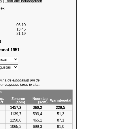
n
|
Toon alle koudegolven
iek
06:10
13:45
21:19
r
anaf 1951
um na de einddatum om de
envolgende jaren te zien.
s
p.
Zonuren
Neerslag
Warmtegetal
)▼
(som)
(som)
1457,2
360,2
229,5
1139,7
593,4
51,3
1250,0
465,1
87,1
1065,3
699,3
81,0