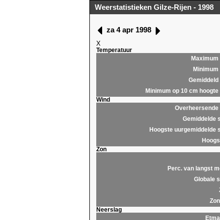
Weerstatistieken Gilze-Rijen - 1998
za 4 apr 1998
X
Temperatuur
Maximum
Minimum
Gemiddeld
Minimum op 10 cm hoogte
Wind
Overheersende r
Gemiddelde s
Hoogste uurgemiddelde s
Hoogst
Zon
Perc. van langst m
Globale s
Zon
Neerslag
Etma