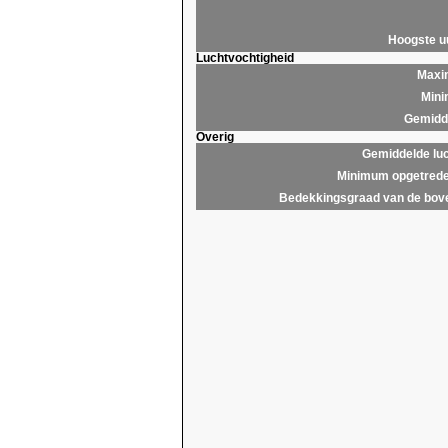
Hoogste 
Luchtvochtigheid
Maxim
Mini
Gemidde
Overig
Gemiddelde lu
Minimum opgetrede
Bedekkingsgraad van de bov