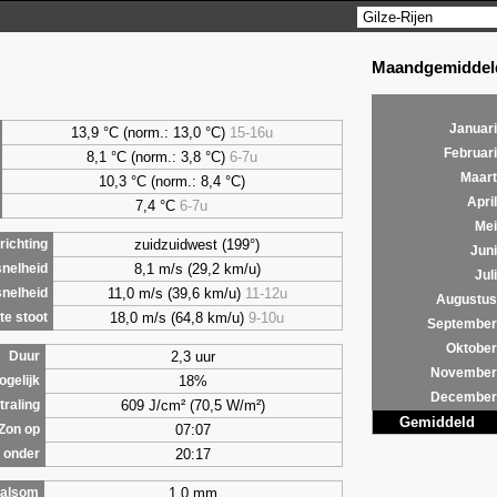
Maandgemiddeld
Januari
13,9 °C (norm.: 13,0 °C)
15-16u
Februari
8,1
°C (norm.: 3,8 °C)
6-7u
Maart
10,3 °C (norm.: 8,4 °C)
April
7,4
°C
6-7u
Mei
zuidzuidwest (199°)
ichting
Juni
8,1 m/s (29,2 km/u)
nelheid
Juli
11,0 m/s (39,6 km/u)
11-12u
nelheid
Augustus
18,0 m/s (64,8 km/u)
9-10u
e stoot
September
Oktober
2,3 uur
Duur
November
18%
ogelijk
December
609 J/cm² (70,5 W/m²)
traling
Gemiddeld
07:07
Zon op
20:17
 onder
1,0 mm
alsom