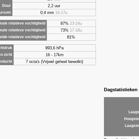
2,2 uur
Duur
0,4 mm
16-17u
uursom
87%
23-24u
ale relatieve vochtigheid
73%
17-18u
male relatieve vochtigheid
81%
lde relatieve vochtigheid
993,6 hPa
chtdruk
16 - 17km
n zicht
7 octa's (Vrijwel geheel bewolkt)
enlucht
Dagstatistieken
Laags
Hoogste
Laagste