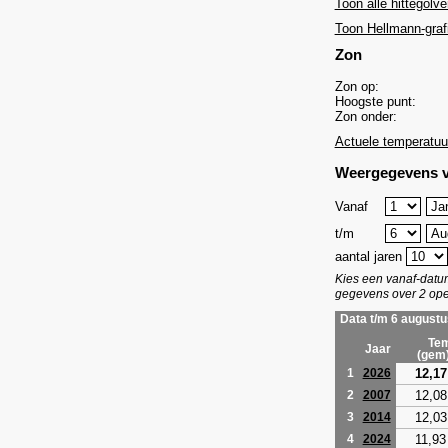
Toon alle hittegolve
Toon Hellmann-graf
Zon
Zon op:
Hoogste punt:
Zon onder:
Actuele temperatuu
Weergegevens v
Vanaf
t/m
aantal jaren
Kies een vanaf-dat
gegevens over 2 ope
Data t/m 6 augustu
Tem
Jaar
(gem
12,17
1
2026
12,08
2
2007
12,03
3
2014
11,93
4
2024