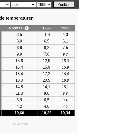
e temperaturen
Normaal
1997
1998
3,5
-1,4
4,3
3,9
6,5
6,1
6,6
8,2
7,5
9,9
7,8
9,3
13,6
12,9
15,0
16,4
15,9
15,9
18,4
17,2
16,4
18,0
20,5
16,8
14,8
14,1
15,1
11,0
9,6
9,8
6,9
6,5
3,4
4,2
4,8
4,5
10,60
10,22
10,34
Advertentie