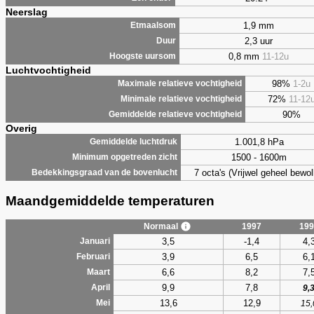
Neerslag
1,9 mm
Etmaalsom
2,3 uur
Duur
0,8 mm
11-12u
Hoogste uursom
Luchtvochtigheid
98%
1-2u
Maximale relatieve vochtigheid
72%
11-12
Minimale relatieve vochtigheid
90%
Gemiddelde relatieve vochtigheid
Overig
1.001,8 hPa
Gemiddelde luchtdruk
1500 - 1600m
Minimum opgetreden zicht
7 octa's (Vrijwel geheel bewol
Bedekkingsgraad van de bovenlucht
Maandgemiddelde temperaturen
Normaal
1997
199
3,5
-1,4
4,
Januari
3,9
6,5
6,
Februari
6,6
8,2
7,
Maart
9,9
7,8
April
9,
13,6
12,9
Mei
15,