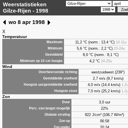
Weerstatistieken
Gilze-Rijen - 1998
wo 8 apr 1998
X
Temperatuur
11,2 °C (norm.: 13,4 °C)
10-11u
Maximum
5,6
°C (norm.: 2,2 °C)
23-24u
Minimum
8,0
°C (norm.: 8,1 °C)
Gemiddeld
4,2
°C
24-25u
Minimum op 10 cm hoogte
Wind
westzuidwest (239°)
Overheersende richting
2,7 m/s (9,7 km/u)
Gemiddelde snelheid
4,0 m/s (14,4 km/u)
1-2
Hoogste uurgemiddelde snelheid
7,0 m/s (25,2 km/u)
1-2
Hoogste stoot
Zon
3,0 uur
Duur
22%
Perc. van langst mogelijk
922 J/cm² (106,7 W/m²)
Globale straling
06:58
Zon op
20:24
Zon onder