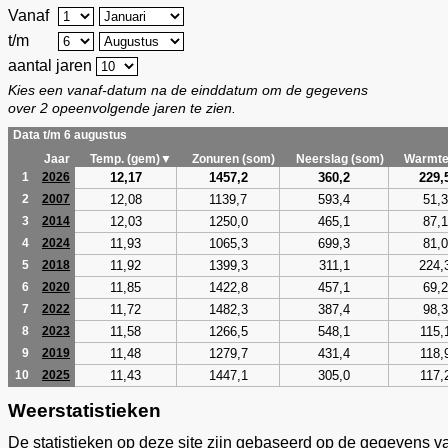
Vanaf
t/m
aantal jaren
Kies een vanaf-datum na de einddatum om de gegevens
over 2 opeenvolgende jaren te zien.
Data t/m 6 augustus
Jaar
Temp. (gem)▼
Zonuren (som)
Neerslag (som)
Warmte
12,17
1457,2
360,2
229,
1
2026
12,08
1139,7
593,4
51,3
2
2007
12,03
1250,0
465,1
87,1
3
2014
11,93
1065,3
699,3
81,0
4
2024
11,92
1399,3
311,1
224,
5
2018
11,85
1422,8
457,1
69,2
6
2020
11,72
1482,3
387,4
98,3
7
2022
11,58
1266,5
548,1
115,
8
2023
11,48
1279,7
431,4
118,
9
2019
11,43
1447,1
305,0
117,
10
2025
Weerstatistieken
De statistieken op deze site zijn gebaseerd op de gegevens v