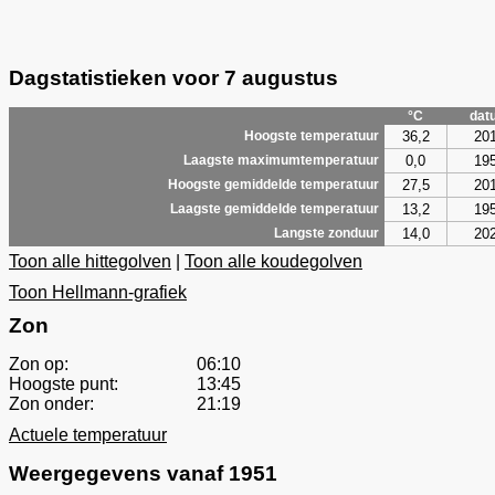
Dagstatistieken voor 7 augustus
°C
dat
36,2
20
Hoogste temperatuur
0,0
19
Laagste maximumtemperatuur
27,5
20
Hoogste gemiddelde temperatuur
13,2
19
Laagste gemiddelde temperatuur
14,0
20
Langste zonduur
Toon alle hittegolven
|
Toon alle koudegolven
Toon Hellmann-grafiek
Zon
Zon op:
06:10
Hoogste punt:
13:45
Zon onder:
21:19
Actuele temperatuur
Weergegevens vanaf 1951