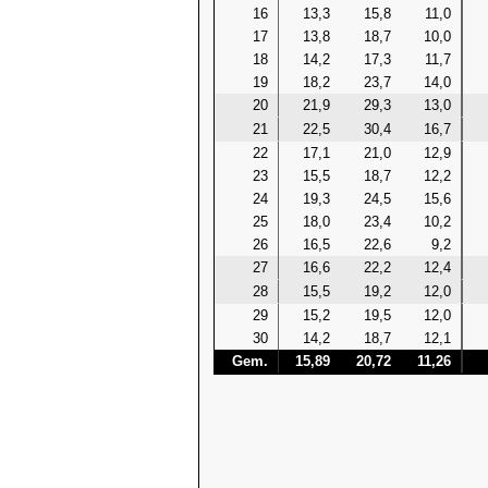
16
13,3
15,8
11,0
17
13,8
18,7
10,0
18
14,2
17,3
11,7
19
18,2
23,7
14,0
20
21,9
29,3
13,0
21
22,5
30,4
16,7
22
17,1
21,0
12,9
23
15,5
18,7
12,2
24
19,3
24,5
15,6
25
18,0
23,4
10,2
26
16,5
22,6
9,2
27
16,6
22,2
12,4
28
15,5
19,2
12,0
29
15,2
19,5
12,0
30
14,2
18,7
12,1
Gem.
15,89
20,72
11,26