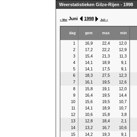
Weerstatistieken Gilze-Rijen - 1998
Juni
1998
« Mei
Juli »
dag
gem
max
min
1
16,9
22,4
12,0
2
17,2
22,2
12,9
3
15,4
21,3
11,3
4
14,1
18,9
9,1
5
14,1
17,5
9,1
6
18,3
27,5
12,3
7
16,1
19,5
12,6
8
15,8
19,1
12,0
9
16,4
19,5
14,4
10
15,6
19,5
10,7
11
14,1
18,9
10,7
12
10,6
15,8
3,8
13
12,8
18,4
2,1
14
13,2
16,7
10,6
15
14,2
19,3
9,1