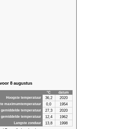
56)
23,4 (1986)
87)
25,1 (2021)
81)
24,5 (2021)
91)
25,7 (2000)
64)
26,3 (2005)
64)
24,2 (2025)
64)
24,6 (2017)
64)
24,6 (2005)
57)
28,5
(2026)
57)
28,5
(2026)
78)
30,0
(2026)
80)
27,5
(2026)
80)
25,5 (1976)
 voor 8 augustus
81)
25,3 (1957)
60)
25,1 (2025)
°C
datum
7,2
30,0
36,2
2020
Hoogste temperatuur
0,0
1954
te maximumtemperatuur
27,3
2020
 gemiddelde temperatuur
12,4
1962
 gemiddelde temperatuur
13,8
1998
Langste zonduur