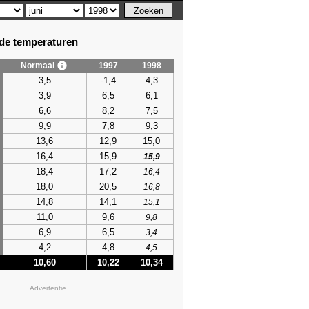
e temperaturen
Normaal
1997
1998
em. temperatuur
3,5
-1,4
4,3
hoogste
3,9
6,5
6,1
62)
22,3 (2003)
6,6
8,2
7,5
53)
23,3 (2019)
9,9
7,8
9,3
75)
22,7 (1982)
91)
22,8 (2011)
13,6
12,9
15,0
20)
22,3 (2015)
16,4
15,9
15,9
86)
23,3 (1996)
18,4
17,2
16,4
86)
25,4 (1996)
18,0
20,5
16,8
85)
23,4 (2004)
14,8
14,1
15,1
95)
24,1 (1976)
11,0
9,6
9,8
74)
25,7 (2023)
6,9
6,5
3,4
55)
25,6 (2023)
4,2
4,8
4,5
98)
25,1 (2023)
10,60
10,22
10,34
55)
26,3 (2025)
85)
22,2 (2025)
Advertentie
71)
22,0 (1986)