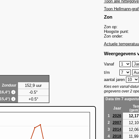
Toon alle hittegolve
Toon Hellmann-graf
Zon
Zon op:
Hoogste punt:
Zon onder:
Actuele temperatuu
Weergegevens v
Vanaf
t/m
aantal jaren
152,9 uur
Zonduur
Kies een vanaf-dat
gegevens over 2 ope
-0.5°
(16,4°)
+0.5°
(15,4°)
Data t/m 7 augustu
Tem
Jaar
(gem
12,17
1
2026
12,10
2
2007
12,06
3
2014
11,99
4
2018