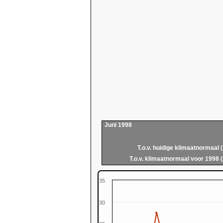
Juni 1998
T.o.v. huidige klimaatnormaal 
T.o.v. klimaatnormaal voor 1998 
35
30