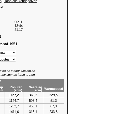
n
|
Toon alle koudegolven
iek
06:11
13:44
21:17
r
anaf 1951
um na de einddatum om de
envolgende jaren te zien.
s
p.
Zonuren
Neerslag
Warmtegetal
)▼
(som)
(som)
1457,2
360,2
229,5
1144,7
593,4
51,3
1252,7
465,1
87,3
1411,6
315,1
233,8