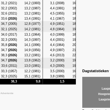
31,2 (2021)
14,2 (1993)
3,1 (2008)
16,7 (1986)
10,6 (19
32,2 (2002)
13,2 (1987)
4,4 (1991)
18,0 (2005)
10,0 (19
32,6 (2021)
13,2 (1981)
4,5 (1955)
19,1 (2021)
10,5 (19
33,6
(2026)
13,4 (1991)
4,1 (1967)
18,8 (2013)
10,9 (19
34,7 (2005)
12,8 (1977)
4,9 (1951)
18,8 (2000)
9,8 (19
32,1 (2025)
14,2 (1981)
4,8 (1964)
19,0
(2026)
10,0 (19
34,0 (2017)
13,1 (1964)
4,0 (1999)
18,9 (2025)
9,4 (19
32,3 (2005)
14,3 (1997)
4,4 (2001)
19,7 (2016)
11,5 (19
35,8
(2026)
14,1 (1996)
4,4 (1964)
20,0 (2019)
10,9 (19
34,7
(2026)
14,9 (1956)
4,9 (1997)
21,4
(2026)
11,0 (19
38,3
(2026)
13,2 (1981)
4,6 (2013)
22,5
(2026)
11,4 (19
34,7
(2026)
13,8 (1962)
3,2 (2000)
19,7
(2026)
11,3 (19
33,6 (2011)
13,0 (1981)
4,3 (2000)
19,2
(2026)
11,4 (19
Dagstatistieken
33,3 (1957)
12,2 (1981)
3,5 (2000)
16,9 (1987)
10,9 (19
32,3 (2025)
15,1 (1981)
3,8 (1989)
15,0 (2010)
11,7 (19
38,3
9,8
1,5
22,5
Laags
Advertentie
Hoogste
Laagste