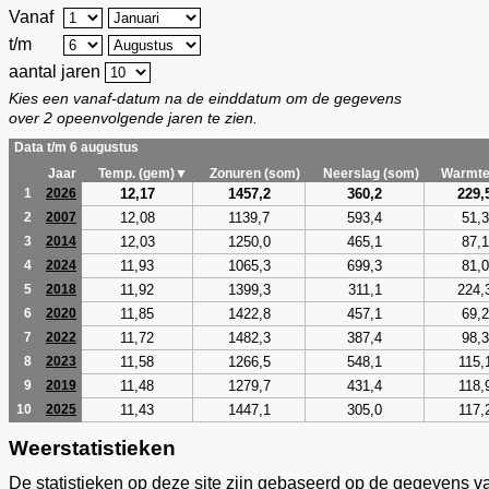
Vanaf
t/m
aantal jaren
Kies een vanaf-datum na de einddatum om de gegevens
over 2 opeenvolgende jaren te zien.
Data t/m 6 augustus
Jaar
Temp. (gem)▼
Zonuren (som)
Neerslag (som)
Warmte
12,17
1457,2
360,2
229,
1
2026
12,08
1139,7
593,4
51,3
2
2007
12,03
1250,0
465,1
87,1
3
2014
11,93
1065,3
699,3
81,0
4
2024
11,92
1399,3
311,1
224,
5
2018
11,85
1422,8
457,1
69,2
6
2020
11,72
1482,3
387,4
98,3
7
2022
11,58
1266,5
548,1
115,
8
2023
11,48
1279,7
431,4
118,
9
2019
11,43
1447,1
305,0
117,
10
2025
Weerstatistieken
De statistieken op deze site zijn gebaseerd op de gegevens v