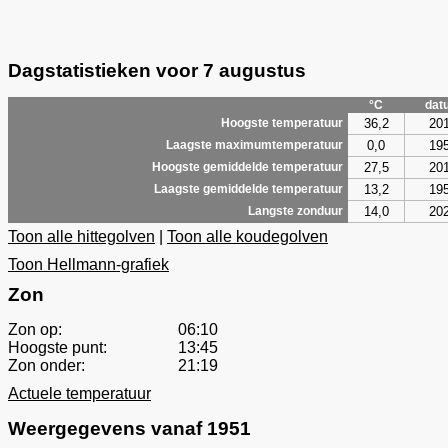
Dagstatistieken voor 7 augustus
°C
dat
36,2
20
Hoogste temperatuur
0,0
19
Laagste maximumtemperatuur
27,5
20
Hoogste gemiddelde temperatuur
13,2
19
Laagste gemiddelde temperatuur
14,0
20
Langste zonduur
Toon alle hittegolven
|
Toon alle koudegolven
Toon Hellmann-grafiek
Zon
Zon op:
06:10
Hoogste punt:
13:45
Zon onder:
21:19
Actuele temperatuur
Weergegevens vanaf 1951