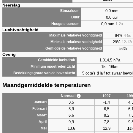
Neerslag
0,0 mm
Etmaalsom
0,0 uur
Duur
0,0 mm
1-2u
Hoogste uursom
Luchtvochtigheid
84%
4-5u
Maximale relatieve vochtigheid
29%
12-13
Minimale relatieve vochtigheid
56%
Gemiddelde relatieve vochtigheid
Overig
1.014,5 hPa
Gemiddelde luchtdruk
15 - 16km
Minimum opgetreden zicht
5 octa's (Half tot zwaar bewol
Bedekkingsgraad van de bovenlucht
Maandgemiddelde temperaturen
Normaal
1997
199
3,5
-1,4
4,
Januari
3,9
6,5
6,
Februari
6,6
8,2
7,
Maart
9,9
7,8
9,
April
13,6
12,9
Mei
15,