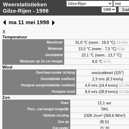
Weerstatistieken
Gilze-Rijen - 1998
ma 11 mei 1998
X
Temperatuur
31,0 °C (norm.: 19,0 °C)
13-14u
Maximum
13,5 °C (norm.: 7,5 °C)
4-5u
Minimum
23,1 °C (norm.: 13,7 °C)
Gemiddeld
8,6
°C
6-7u
Minimum op 10 cm hoogte
Wind
oostzuidoost (115°)
Overheersende richting
2,3 m/s (8,3 km/u)
Gemiddelde snelheid
4,0 m/s (14,4 km/u)
12-13
Hoogste uurgemiddelde snelheid
8,0 m/s (28,8 km/u)
13-14
Hoogste stoot
Zon
12,1 uur
Duur
79%
Perc. van langst mogelijk
2329 J/cm² (269,6 W/m²)
Globale straling
05:51
Zon op
21:20
Zon onder